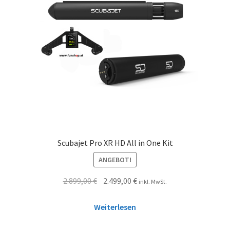
Scubajet Pro XR HD All in One Kit
ANGEBOT!
2.899,00
€
2.499,00
€
inkl. MwSt.
Weiterlesen