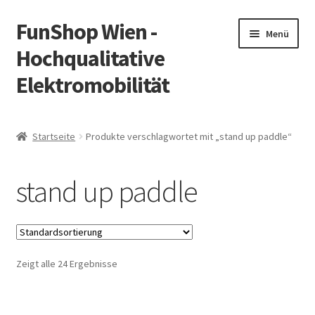
FunShop Wien -
Zur
Zum
Menü
Navigation
Inhalt
Hochqualitative
springen
springen
Elektromobilität
Unterm
Zum Onlineshop
öffnen
Startseite
Produkte verschlagwortet mit „stand up paddle“
Unterm
Informationen zur Rechtslage in Österreich
öffnen
stand up paddle
Unterm
Vorsicht Internetbetrug
öffnen
Unterm
Über FunShop
öffnen
Zeigt alle 24 Ergebnisse
Impressum
Zum Onlineshop in der Web Version