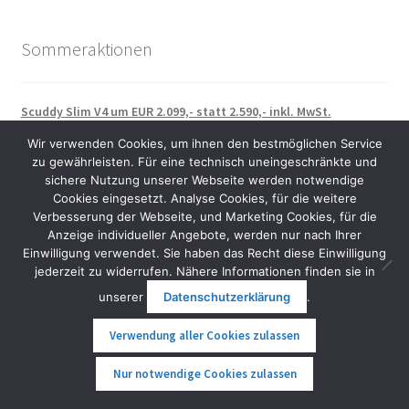
Sommeraktionen
Scuddy Slim V4 um EUR 2.099,- statt 2.590,- inkl. MwSt.
E-Twow GT SL Limited inkl. Blinker um EUR 999,- statt 1.049,-
Wir verwenden Cookies, um ihnen den bestmöglichen Service
MwSt.
zu gewährleisten. Für eine technisch uneingeschränkte und
Nosfet Aeon mit Hybridreifen um EUR 2.599,- statt 2.699,- inkl.
sichere Nutzung unserer Webseite werden notwendige
MwSt.
Cookies eingesetzt. Analyse Cookies, für die weitere
Kingsong S19 Pro um EUR 2.299,- inkl. MwSt.
Verbesserung der Webseite, und Marketing Cookies, für die
Kingsong S22 Pro+ um EUR 3.399,- statt 3.499,- inkl. MwSt.
Anzeige individueller Angebote, werden nur nach Ihrer
Kingsong KS18XL Pro um EUR 1.799,- statt 1.899,- inkl. MwSt.
Einwilligung verwendet. Sie haben das Recht diese Einwilligung
jederzeit zu widerrufen. Nähere Informationen finden sie in
Jaykay E-Finne um EUR 479,- statt 699,- inkl. MwSt.
unserer
Datenschutzerklärung
.
Verwendung aller Cookies zulassen
Nach der 36. Novelle der StVO weiterhin legal als
0
Fahrrad:
Nur notwendige Cookies zulassen
Suche
Suche