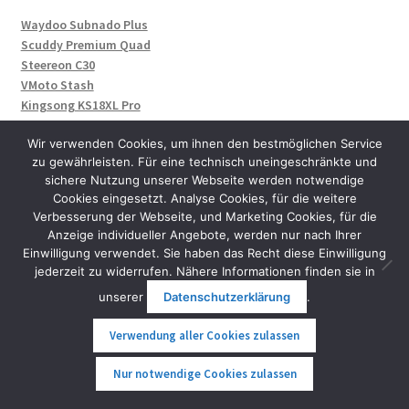
Waydoo Subnado Plus
Scuddy Premium Quad
Steereon C30
VMoto Stash
Kingsong KS18XL Pro
Inmotion P6 und V9
Wir verwenden Cookies, um ihnen den bestmöglichen Service
Seabob SE63, F9 und F9 S
zu gewährleisten. Für eine technisch uneingeschränkte und
Kingsong F18 und F22 Pro
sichere Nutzung unserer Webseite werden notwendige
Seniorenmobil Vita Care
Cookies eingesetzt. Analyse Cookies, für die weitere
Evolve Diablo Serie
Verbesserung der Webseite, und Marketing Cookies, für die
Nosfet Aero und Aeon EUC
Anzeige individueller Angebote, werden nur nach Ihrer
Onewheel Antic Bike
Einwilligung verwendet. Sie haben das Recht diese Einwilligung
Otter Bike Wasserfahrrad
jederzeit zu widerrufen. Nähere Informationen finden sie in
Nero Thunder und Thunder Pro
unserer
Datenschutzerklärung
.
Jaykay E-Finne 2.0 für SUP-Boards
Fliteboard Series 6
Verwendung aller Cookies zulassen
0
Nur notwendige Cookies zulassen
Suche
Suche