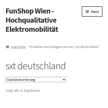
FunShop Wien -
Zur
Zum
Menü
Navigation
Inhalt
Hochqualitative
springen
springen
Elektromobilität
Unterm
Zum Onlineshop
öffnen
Startseite
Produkte verschlagwortet mit „sxt deutschland“
Unterm
Informationen zur Rechtslage in Österreich
öffnen
sxt deutschland
Unterm
Vorsicht Internetbetrug
öffnen
Unterm
Über FunShop
öffnen
Zeigt alle 21 Ergebnisse
Impressum
Zum Onlineshop in der Web Version