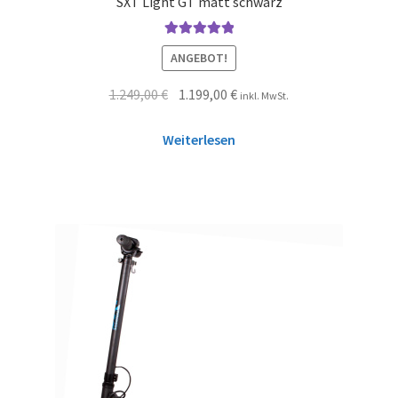
SXT Light GT matt schwarz
Bewertet mit
ANGEBOT!
5.00
von 5
1.249,00
€
1.199,00
€
inkl. MwSt.
Weiterlesen