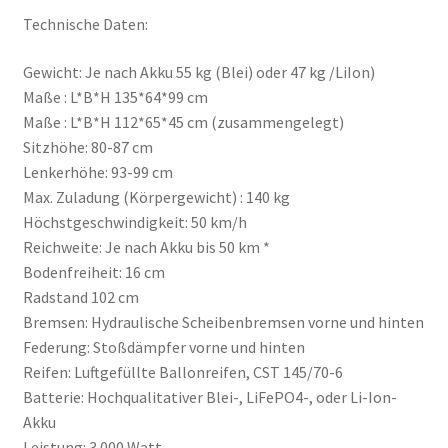
Technische Daten:
Gewicht: Je nach Akku 55 kg (Blei) oder 47 kg /LiIon)
Maße : L*B*H 135*64*99 cm
Maße : L*B*H 112*65*45 cm (zusammengelegt)
Sitzhöhe: 80-87 cm
Lenkerhöhe: 93-99 cm
Max. Zuladung (Körpergewicht) : 140 kg
Höchstgeschwindigkeit: 50 km/h
Reichweite: Je nach Akku bis 50 km *
Bodenfreiheit: 16 cm
Radstand 102 cm
Bremsen: Hydraulische Scheibenbremsen vorne und hinten
Federung: Stoßdämpfer vorne und hinten
Reifen: Luftgefüllte Ballonreifen, CST 145/70-6
Batterie: Hochqualitativer Blei-, LiFePO4-, oder Li-Ion-
Akku
Leistung: 3.000 Watt