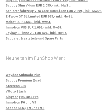
Scuddy Slim V4 um EUR 2.099,- inkl. MwSt.
Seniorenfahrzeug Vita Care 4000 Li-Ion EUR 2.899,- inkl. MwSt.
E-Twow GT SL Limited EUR 999,- inkl. MwSt.
Mobot EUR 1.649,- inkl. MwSt.
Inmotion V8S EUR 1.099,- inkl. MwSt.
Jaykay E-Finne 2.0 EUR 479,- inkl. MwSt.
Scubajet Ersatzteile und Spare Parts
Neuheiten im FunShop Wien:
Waydoo Subnado Plus
Scuddy Premium Quad
Steereon C30
VMoto Stash
Kingsong KS18XL Pro
Inmotion P6 und V9
Seabob SE63, F9 und F9 S