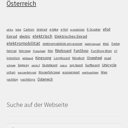
Österreich
efoil
e-bike
E-Scooter
Carbon
dreirad
e-foil
akku
bike
e-mobilität
elektrisch
Einrad
Elektrisches Einrad
electric
elektromobilität
euc
elektromobilität am wasser
Evolve
elektroquad
FunShop
fliteboard
fahrrad
fahrzeug
flite
FunShop Wien
Firewheel
GT
Kingsong
Onewheel
Ninebot
Inmotion
Longboard
quad
jetboard
Unicycle
Segway
Surfboard
Skateboard
sup board
schnee
serie 2
spass
wassersport
urban
Wasserfahrzeug
Wien
wasserfahrrad
weihnachten
Österreich
yachttoys
yachttoy
Suche auf der Webseite
Suchen