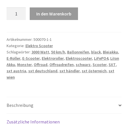
SXT
In den Warenkorb
Scooter
SXT
Monster
3000
Artikelnummer:
500070-1-1
Kategorie:
Elektro Scooter
Watt
Schlagwörter:
3000 Watt
,
50 km/h
,
Ballonreifen
,
black
,
Bleiakku
,
Menge
E-Roller
,
E-Scooter
,
Elektroroller
,
Elektroscooter
,
LiFePO4
,
LiIon
Akku
,
Monster
,
Offroad
,
Offroadreifen
,
schwarz
,
Scooter
,
SXT
,
sxt austria
,
sxt deutschland
,
sxt händler
,
sxt österreich
,
sxt
wien
Beschreibung
Zusätzliche Informationen