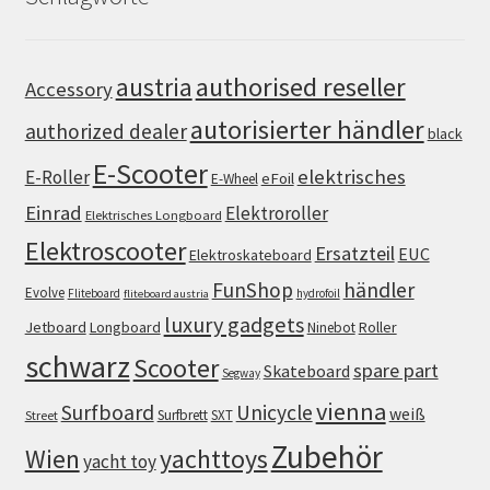
authorised reseller
austria
Accessory
autorisierter händler
authorized dealer
black
E-Scooter
elektrisches
E-Roller
eFoil
E-Wheel
Einrad
Elektroroller
Elektrisches Longboard
Elektroscooter
Ersatzteil
EUC
Elektroskateboard
FunShop
händler
Evolve
Fliteboard
hydrofoil
fliteboard austria
luxury gadgets
Jetboard
Longboard
Roller
Ninebot
schwarz
Scooter
spare part
Skateboard
Segway
vienna
Surfboard
Unicycle
weiß
Surfbrett
SXT
Street
Zubehör
Wien
yachttoys
yacht toy