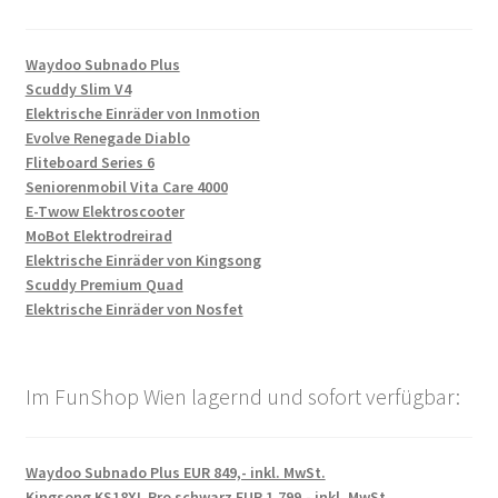
Waydoo Subnado Plus
Scuddy Slim V4
Elektrische Einräder von Inmotion
Evolve Renegade Diablo
Fliteboard Series 6
Seniorenmobil Vita Care 4000
E-Twow Elektroscooter
MoBot Elektrodreirad
Elektrische Einräder von Kingsong
Scuddy Premium Quad
Elektrische Einräder von Nosfet
Im FunShop Wien lagernd und sofort verfügbar:
Waydoo Subnado Plus EUR 849,- inkl. MwSt.
Kingsong KS18XL Pro schwarz EUR 1.799,- inkl. MwSt.