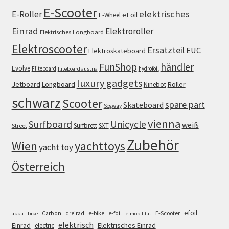
E-Scooter
elektrisches
E-Roller
eFoil
E-Wheel
Einrad
Elektroroller
Elektrisches Longboard
Elektroscooter
Ersatzteil
EUC
Elektroskateboard
FunShop
händler
Evolve
Fliteboard
hydrofoil
fliteboard austria
luxury gadgets
Jetboard
Longboard
Roller
Ninebot
schwarz
Scooter
spare part
Skateboard
Segway
vienna
Surfboard
Unicycle
weiß
Surfbrett
SXT
Street
Zubehör
Wien
yachttoys
yacht toy
Österreich
efoil
e-bike
E-Scooter
Carbon
dreirad
e-foil
akku
bike
e-mobilität
elektrisch
Einrad
Elektrisches Einrad
electric