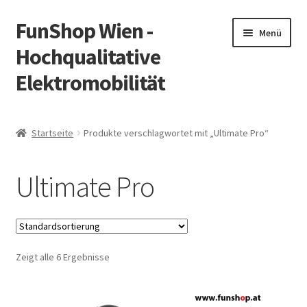
FunShop Wien -
Zur
Zum
Menü
Navigation
Inhalt
Hochqualitative
springen
springen
Elektromobilität
Unterm
Zum Onlineshop
öffnen
Startseite
Produkte verschlagwortet mit „Ultimate Pro“
Unterm
Informationen zur Rechtslage in Österreich
öffnen
Ultimate Pro
Unterm
Vorsicht Internetbetrug
öffnen
Unterm
Über FunShop
öffnen
Zeigt alle 6 Ergebnisse
Impressum
Zum Onlineshop in der Web Version