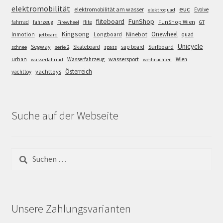
elektromobilität
euc
elektromobilität am wasser
Evolve
elektroquad
FunShop
fliteboard
fahrrad
fahrzeug
flite
FunShop Wien
Firewheel
GT
Kingsong
Onewheel
Ninebot
Inmotion
Longboard
quad
jetboard
Unicycle
Segway
Surfboard
Skateboard
sup board
schnee
serie 2
spass
wassersport
urban
Wasserfahrzeug
Wien
wasserfahrrad
weihnachten
Österreich
yachttoys
yachttoy
Suche auf der Webseite
Suchen
nach:
Unsere Zahlungsvarianten