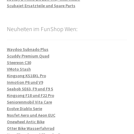
Scubajet Ersatzteile und Spare Parts
Neuheiten im FunShop Wien:
Waydoo Subnado Plus
Scuddy Premium Quad
Steereon C30
VMoto Stash
Kingsong KS18XL Pro
Inmotion P6 und V9
Seabob SE63, F9 und F9 S
Kingsong F18 und F22 Pro
Seniorenmobil Vita Care
Evolve Diablo Serie
Nosfet Aero und Aeon EUC
Onewheel Antic Bike
Otter Bike Wasserfahrrad