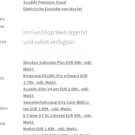
Scuddy Premium Quad
Elektrische Einräder von Nosfet
hen
rne
Im FunShop Wien lagernd
und sofort verfügbar:
ezu
Waydoo Subnado Plus EUR 849,- inkl.
MwSt.
Kingsong KS18XL Pro schwarz EUR
en
1.799,- inkl. MwSt.
Scuddy Slim V4 um EUR 2.099,- inkl.
MwSt.
Seniorenfahrzeug Vita Care 4000 Li-
ifen
Ion EUR 2.899,- inkl. MwSt.
E-Twow GT SL Limited EUR 999,- inkl.
MwSt.
wie
Mobot EUR 1.649,- inkl. MwSt.