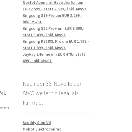
Nosfet Aeon mit Hybridreifen um
EUR 2.599,- statt 2.699,- inkl. MwSt.
Kingsong S19 Pro um EUR 2.299,-
inkl. MwSt.
Kingsong S22 Pro+ um EUR 3.399,-
statt 3.499,- inkl. MwSt.
Kingsong KS18XL Pro um EUR 1.799,-
statt 1.899,- inkl. MwSt.
Jaykay E-Finne um EUR 479,- statt
699,- inkl. MwSt.
Nach der 36. Novelle der
StVO weiterhin legal als
fel,
Fahrrad:
teren
Scuddy Slim V4
Mobot Elektrodreirad