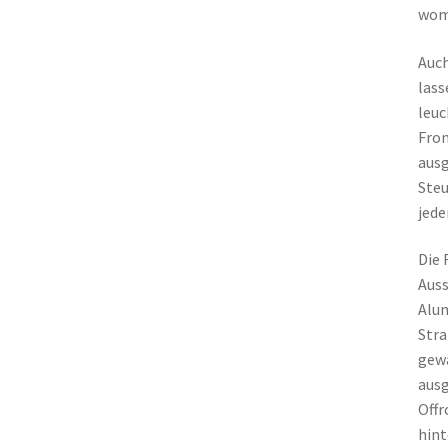
womi
Auch
lass
leuc
Fron
ausg
Steu
jede
Die 
Auss
Alum
Stra
gewä
ausg
Offr
hint