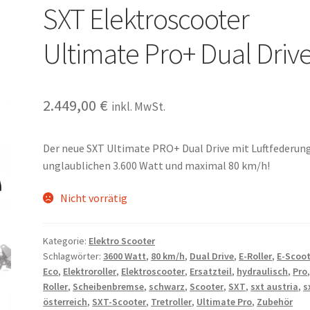
SXT Elektroscooter
Ultimate Pro+ Dual Driv
2.449,00
€
inkl. MwSt.
Der neue SXT Ultimate PRO+ Dual Drive mit Luftfederung
unglaublichen 3.600 Watt und maximal 80 km/h!
Nicht vorrätig
Kategorie:
Elektro Scooter
Schlagwörter:
3600 Watt
,
80 km/h
,
Dual Drive
,
E-Roller
,
E-Scoot
Eco
,
Elektroroller
,
Elektroscooter
,
Ersatzteil
,
hydraulisch
,
Pro
Roller
,
Scheibenbremse
,
schwarz
,
Scooter
,
SXT
,
sxt austria
,
s
österreich
,
SXT-Scooter
,
Tretroller
,
Ultimate Pro
,
Zubehör