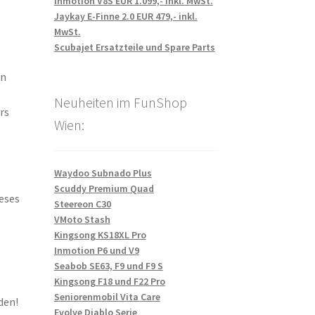
Inmotion V8S EUR 1.099,- inkl. MwSt.
Jaykay E-Finne 2.0 EUR 479,- inkl.
MwSt.
Scubajet Ersatzteile und Spare Parts
on
Neuheiten im FunShop
rs
Wien:
Waydoo Subnado Plus
Scuddy Premium Quad
eses
Steereon C30
VMoto Stash
Kingsong KS18XL Pro
Inmotion P6 und V9
Seabob SE63, F9 und F9 S
Kingsong F18 und F22 Pro
Seniorenmobil Vita Care
den!
Evolve Diablo Serie