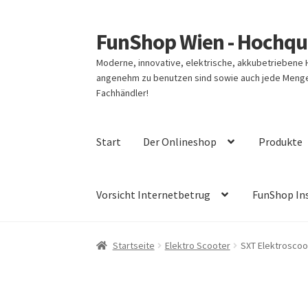
FunShop Wien - Hochqua
Zur
Zum
Navigation
Inhalt
Moderne, innovative, elektrische, akkubetriebene
springen
springen
angenehm zu benutzen sind sowie auch jede Menge 
Fachhändler!
Start
Der Onlineshop
Produkte
Vorsicht Internetbetrug
FunShop In
Startseite
Elektro Scooter
SXT Elektroscoot