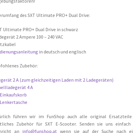
ebungsfaktoren!
erumfang des SXT Ultimate PRO+ Dual Drive:
T Ultimate PRO+ Dual Drive in schwarz
degerät 2 Ampere 100 – 240 VAC
tzkabel
dienungsanleitung
in deutsch und englisch
fohlenes Zubehör:
gerät 2 A (zum gleichzeitigen Laden mit 2 Ladegeräten)
ellladegerät 4 A
Einkaufskorb
 Lenkertasche
ürlich führen wir im FunShop auch alle original Ersatzteile
tliches Zubehör für SXT E-Scooter. Senden sie uns einfach 
hricht an
info@funshop.at
wenn sie auf der Suche nach e