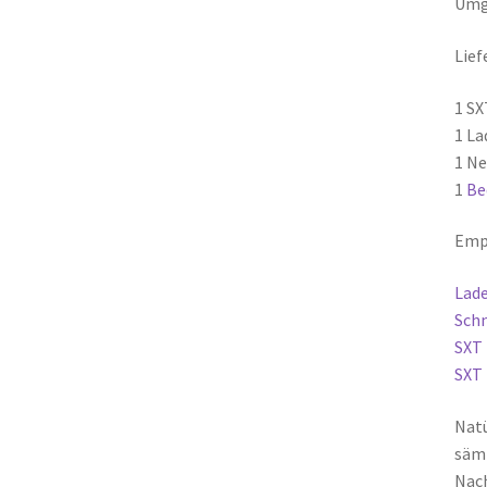
Umg
Lief
1 SX
1 La
1 Ne
1
Be
Emp
Lade
Schn
SXT 
SXT
Nat
säm
Nac