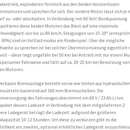
adantrieb, explodieren förmlich aus den beiden bürstenlosen
nmotoren und sprechen für sich. Der vordere Motor lässt sich je 
rf zu- oder abschalten. In Verbindung mit 60 Volt Bordspannung
pultieren diese beiden Motoren das Biest auf eine maximale
hwindigkeit von bis zu 80 km/h. Steigungen von 15-20° (entsprich
 30%) sind im Volllastmodus ein Kinderspiel. Über die mögliche
hweite zu sprechen ist bei solcher Übermotorisierung eigentlich 
voll – diese liegt ungefähr bei 50 km bei Antrieb mit nur einem M
sparsamer Fahrweise und fällt auf ca. 20-25 km bei Benutzung von
en Motoren.
verbaute Bremsanlage besteht vorne wie hinten aus hydraulische
ssätteln basierend auf 160 mm Bremsscheiben. Die
mversorgung des Fahrzeuges übernimmt ein 60 V / 23 Ah Li Ion
paket dessen Ladezeit in Verbindung mit dem mitgelieferten 2
re Ladegerät beträgt die Ladezeit aufgrund der größeren
kapazität 10-12 Stunden. Um diese zu verkürzen gibt es die
ichkeit ein zweites, optional erhältliches Ladegerät anzuschliess