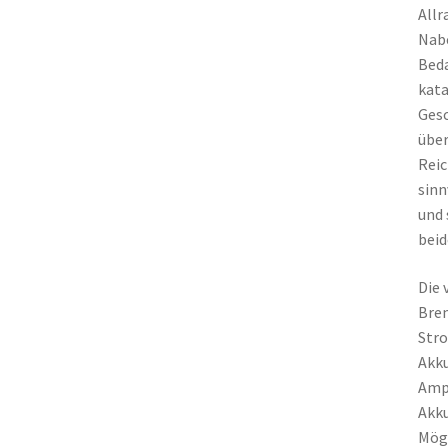
Allr
Nabe
Beda
kata
Gesc
über
Reic
sinn
und 
beid
Die 
Brem
Stro
Akku
Ampe
Akku
Mögl