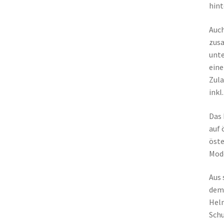
hint
Auch
zusa
unte
eine
Zula
inkl
Das 
auf 
öste
Mode
Aus 
dem 
Helm
Schu