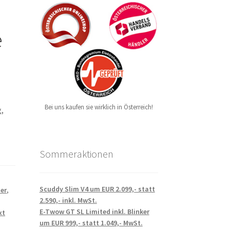
e
Bei uns kaufen sie wirklich in Österreich!
,
Sommeraktionen
Scuddy Slim V4 um EUR 2.099,- statt
er
,
2.590,- inkl. MwSt.
,
E-Twow GT SL Limited inkl. Blinker
xt
um EUR 999,- statt 1.049,- MwSt.