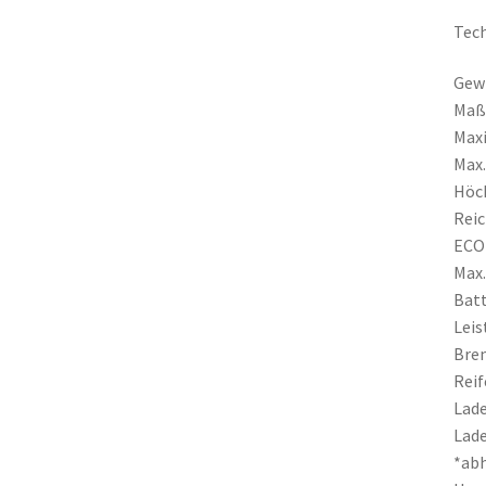
Tech
Gewi
Maße
Maxi
Max.
Höch
Reic
ECO-
Max.
Batt
Leis
Brem
Reif
Lade
Lade
*ab