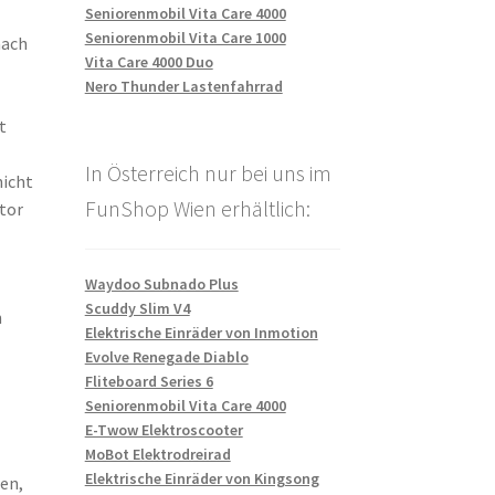
Seniorenmobil Vita Care 4000
Seniorenmobil Vita Care 1000
nach
Vita Care 4000 Duo
Nero Thunder Lastenfahrrad
t
In Österreich nur bei uns im
nicht
FunShop Wien erhältlich:
otor
Waydoo Subnado Plus
Scuddy Slim V4
n
Elektrische Einräder von Inmotion
Evolve Renegade Diablo
Fliteboard Series 6
Seniorenmobil Vita Care 4000
E-Twow Elektroscooter
MoBot Elektrodreirad
Elektrische Einräder von Kingsong
en,