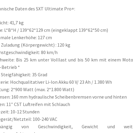
nische Daten des SXT Ultimate Pro+:
cht: 41,7 kg
: L*B*H / 139*62*129 cm (eingeklappt 139*62*50 cm)
male Lenkerhöhe: 127 cm
 Zuladung (Körpergewicht) : 120 kg
stgeschwindigkeit: 80 km/h
hweite: Bis 25 km unter Volllast und bis 50 km mit einem Mot
Betrieb *
 Steigfähigkeit: 35 Grad
erie: Hochqualitativer Li-Ion Akku 60 V/ 23 Ah / 1.380 Wh
tung: 2*900 Watt (max. 2*1.800 Watt)
sen: 160 mm hydraulische Scheibenbremsen vorne und hinten
en: 11″ CST Luftreifen mit Schlauch
zeit: 10-12 Stunden
gerät/Netzteil: 100-240 VAC
hängig von Geschwindigkeit, Gewicht und weit