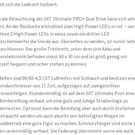
t sich die Ladezeit halbiert.
 die Beleuchtung des SXT Ultimate PRO+ Dual Drive kann sich se
en. An der Rückseite erstrahlen zwei High Power LED’s in rot – vo
hten 2 High Power LEDs in weiss sowie ein dritter LED
tscheinwerfer die Srecke aus. Übersehen zu werden, ist somit nah
eschlossen. Das große Trittbrett, unter dem sich Akku und
erelektronik befinden misst 60 x 30 cm und ist groß genug um
rzeit bequem und sicher stehen zu können.
Reifen sind 90/65-6,5 CST Luftreifen mit Schlauch und besitzen ein
endurchmesser von 11 Zoll, aufgezogen auf zweigeteilten
iniumfelgen. Standardmäßig ist auf dem SXT Ultimate Pro+ eine
ßenbereifung verbaut um eine gute und ruhige Straßenlage zu
hrleisten. Optional kann die Bereifung aber auch durch Stollenre
etauscht werden um auch abseits von befestigten Wegen im
oadbetrieb eine gute Figur zu machen. Schmutzfänger sind vorne 
en serienmäßig verbaut. Die Federung übernimmt vorne wie auch