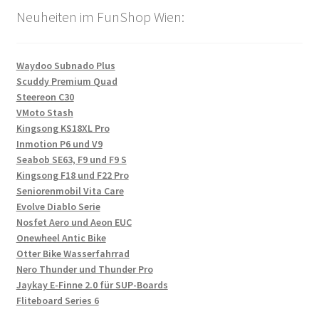
Neuheiten im FunShop Wien:
Waydoo Subnado Plus
Scuddy Premium Quad
Steereon C30
VMoto Stash
Kingsong KS18XL Pro
Inmotion P6 und V9
Seabob SE63, F9 und F9 S
Kingsong F18 und F22 Pro
Seniorenmobil Vita Care
Evolve Diablo Serie
Nosfet Aero und Aeon EUC
Onewheel Antic Bike
Otter Bike Wasserfahrrad
Nero Thunder und Thunder Pro
Jaykay E-Finne 2.0 für SUP-Boards
Fliteboard Series 6