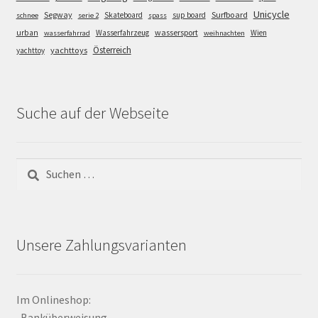
Unicycle
Segway
Surfboard
Skateboard
sup board
schnee
serie 2
spass
wassersport
urban
Wasserfahrzeug
Wien
wasserfahrrad
weihnachten
Österreich
yachttoys
yachttoy
Suche auf der Webseite
Suchen
nach:
Unsere Zahlungsvarianten
Im Onlineshop:
-Banküberweisung