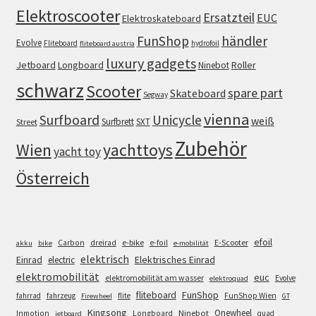
Elektroscooter
Ersatzteil
EUC
Elektroskateboard
FunShop
händler
Evolve
Fliteboard
hydrofoil
fliteboard austria
luxury gadgets
Jetboard
Longboard
Roller
Ninebot
schwarz
Scooter
spare part
Skateboard
Segway
vienna
Surfboard
Unicycle
weiß
Surfbrett
SXT
Street
Zubehör
Wien
yachttoys
yacht toy
Österreich
efoil
e-bike
E-Scooter
Carbon
dreirad
e-foil
akku
bike
e-mobilität
elektrisch
Einrad
Elektrisches Einrad
electric
elektromobilität
euc
elektromobilität am wasser
Evolve
elektroquad
FunShop
fliteboard
fahrrad
fahrzeug
flite
FunShop Wien
Firewheel
GT
Kingsong
Onewheel
Ninebot
Inmotion
Longboard
quad
jetboard