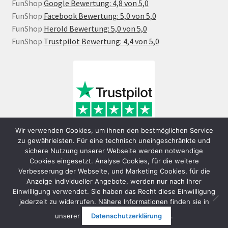
FunShop
Google Bewertung: 4,8 von 5,0
FunShop
Facebook Bewertung: 5,0 von 5,0
FunShop
Herold Bewertung: 5,0 von 5,0
FunShop
Trustpilot Bewertung: 4,4 von 5,0
Wir verwenden Cookies, um ihnen den bestmöglichen Service
zu gewährleisten. Für eine technisch uneingeschränkte und
sichere Nutzung unserer Webseite werden notwendige
Cookies eingesetzt. Analyse Cookies, für die weitere
Verbesserung der Webseite, und Marketing Cookies, für die
Anzeige individueller Angebote, werden nur nach Ihrer
Einwilligung verwendet. Sie haben das Recht diese Einwilligung
jederzeit zu widerrufen. Nähere Informationen finden sie in
© FunShop Wien - Hochqualitative Elektromobilität 2026
unserer
Datenschutzerklärung
.
Datenschutzerklärung
Erstellt mit WooCommerce
.