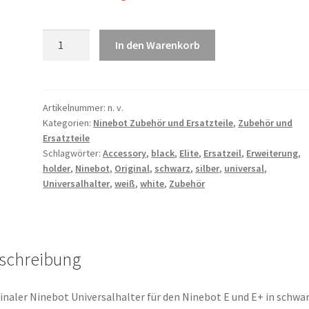
Ninebot
In den Warenkorb
Elite
Universalhalter
Menge
Artikelnummer:
n. v.
Kategorien:
Ninebot Zubehör und Ersatzteile
,
Zubehör und
Ersatzteile
Schlagwörter:
Accessory
,
black
,
Elite
,
Ersatzeil
,
Erweiterung
,
holder
,
Ninebot
,
Original
,
schwarz
,
silber
,
universal
,
Universalhalter
,
weiß
,
white
,
Zubehör
schreibung
inaler Ninebot Universalhalter für den Ninebot E und E+ in schwa