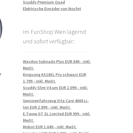
Scuddy Premium Quad
Elektrische Einräder von Nosfet
Im FunShop Wien lagernd
und sofort verfügbar:
Waydoo Subnado Plus EUR 849,- inkl.
MwSt.
r
Kingsong KS18XL Pro schwarz EUR
1.799,- inkl. MwSt.
Scuddy Slim V4 um EUR 2.099,- inkl.
MwSt.
Seniorenfahrzeug Vita Care 4000 Li-
Ion EUR 2.899,- inkl. MwSt.
E-Twow GT SL Limited EUR 999,- inkl.
MwSt.
Mobot EUR 1.649,- inkl. MwSt.