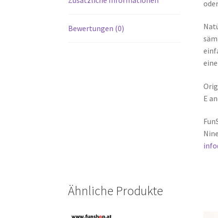
oder
Natü
Bewertungen (0)
sämt
einf
eine
Orig
E an
FunS
Nine
inf
Ähnliche Produkte