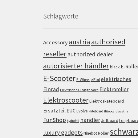
Schlagworte
authorised
austria
Accessory
reseller
authorized dealer
autorisierter händler
E-Rolle
black
E-Scooter
elektrisches
eFoil
E-Wheel
Einrad
Elektroroller
Elektrisches Longboard
Elektroscooter
Elektroskateboard
Ersatzteil
EUC
Evolve
Fliteboard
fliteboard austria
FunShop
händler
Jetboard
Longboar
hydrofoil
schwar
luxury gadgets
Roller
Ninebot