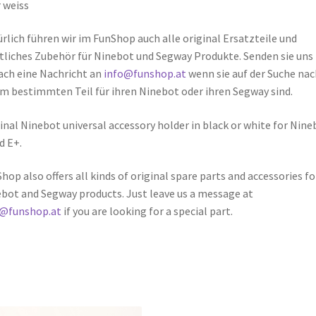
 weiss
rlich führen wir im FunShop auch alle original Ersatzteile und
liches Zubehör für Ninebot und Segway Produkte. Senden sie uns
ach eine Nachricht an
info@funshop.at
wenn sie auf der Suche nac
m bestimmten Teil für ihren Ninebot oder ihren Segway sind.
inal Ninebot universal accessory holder in black or white for Nine
d E+.
hop also offers all kinds of original spare parts and accessories fo
bot and Segway products. Just leave us a message at
o@funshop.at
if you are looking for a special part.