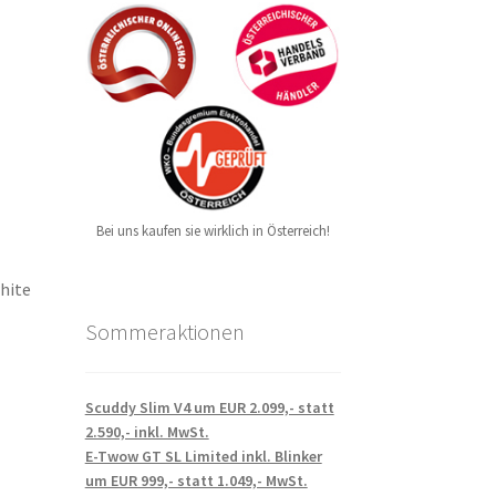
Bei uns kaufen sie wirklich in Österreich!
white
Sommeraktionen
Scuddy Slim V4 um EUR 2.099,- statt
2.590,- inkl. MwSt.
E-Twow GT SL Limited inkl. Blinker
um EUR 999,- statt 1.049,- MwSt.