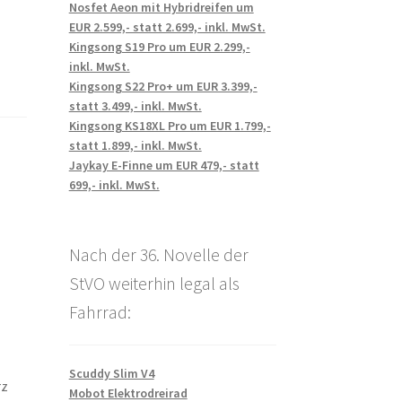
Nosfet Aeon mit Hybridreifen um
EUR 2.599,- statt 2.699,- inkl. MwSt.
Kingsong S19 Pro um EUR 2.299,-
inkl. MwSt.
Kingsong S22 Pro+ um EUR 3.399,-
statt 3.499,- inkl. MwSt.
Kingsong KS18XL Pro um EUR 1.799,-
statt 1.899,- inkl. MwSt.
Jaykay E-Finne um EUR 479,- statt
699,- inkl. MwSt.
Nach der 36. Novelle der
StVO weiterhin legal als
Fahrrad:
Scuddy Slim V4
rz
Mobot Elektrodreirad