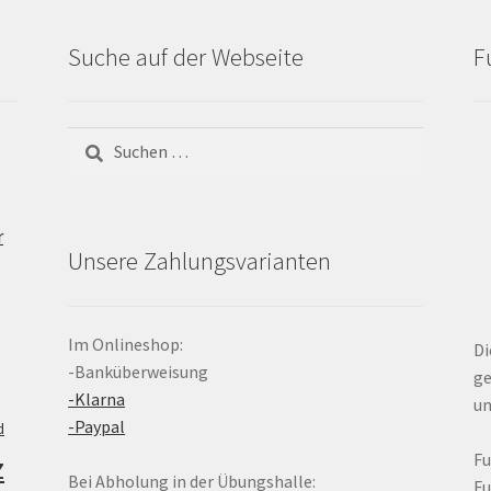
Suche auf der Webseite
F
Suchen
nach:
r
Unsere Zahlungsvarianten
Im Onlineshop:
Di
-Banküberweisung
ge
-Klarna
un
-Paypal
d
z
F
Bei Abholung in der Übungshalle:
F