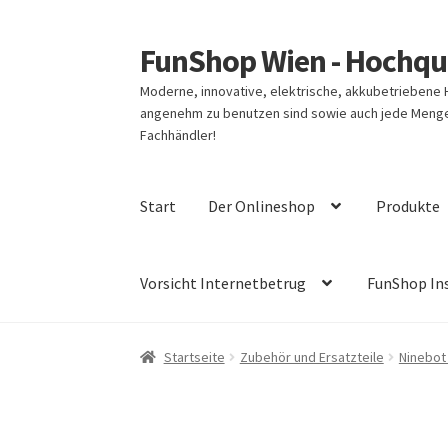
FunShop Wien - Hochqua
Zur
Zum
Navigation
Inhalt
Moderne, innovative, elektrische, akkubetriebene
springen
springen
angenehm zu benutzen sind sowie auch jede Menge 
Fachhändler!
Start
Der Onlineshop
Produkte
Vorsicht Internetbetrug
FunShop In
Startseite
Zubehör und Ersatzteile
Ninebot