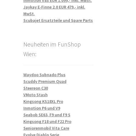
Inmotion V8S EUR 1.099,- inkl. MwSt.
Jaykay E-Finne 2.0 EUR 479,- inkl.
MwSt.
Scubajet Ersatzteile und Spare Parts
Neuheiten im FunShop
Wien:
Waydoo Subnado Plus
Scuddy Premium Quad
Steereon C30
VMoto Stash
Kingsong KS18XL Pro
Inmotion P6 und V9
Seabob SE63, F9 und F9 S
Kingsong F18 und F22 Pro
Seniorenmobil Vita Care
Evolve Diablo Serie