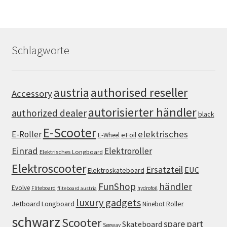
Schlagworte
authorised reseller
austria
Accessory
autorisierter händler
authorized dealer
black
E-Scooter
elektrisches
E-Roller
eFoil
E-Wheel
Einrad
Elektroroller
Elektrisches Longboard
Elektroscooter
Ersatzteil
EUC
Elektroskateboard
FunShop
händler
Evolve
Fliteboard
hydrofoil
fliteboard austria
luxury gadgets
Jetboard
Longboard
Roller
Ninebot
schwarz
Scooter
spare part
Skateboard
Segway