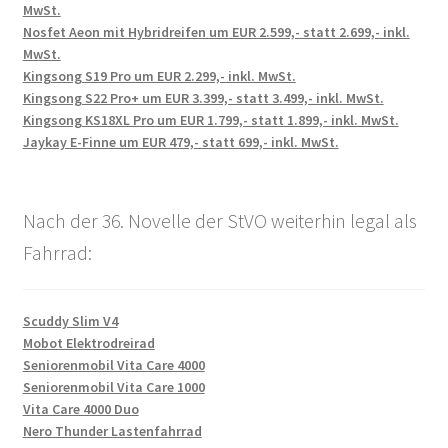
MwSt.
Nosfet Aeon mit Hybridreifen um EUR 2.599,- statt 2.699,- inkl.
MwSt.
Kingsong S19 Pro um EUR 2.299,- inkl. MwSt.
Kingsong S22 Pro+ um EUR 3.399,- statt 3.499,- inkl. MwSt.
Kingsong KS18XL Pro um EUR 1.799,- statt 1.899,- inkl. MwSt.
Jaykay E-Finne um EUR 479,- statt 699,- inkl. MwSt.
Nach der 36. Novelle der StVO weiterhin legal als
Fahrrad:
Scuddy Slim V4
Mobot Elektrodreirad
Seniorenmobil Vita Care 4000
Seniorenmobil Vita Care 1000
Vita Care 4000 Duo
Nero Thunder Lastenfahrrad