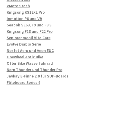
VMoto Stash
Kingsong KS18XL Pro
Inmotion P6 und V9
Seabob SE63, F9 und F9 S
Kingsong F18 und F22 Pro
Seniorenmobil Vita Care
Evolve Diablo Serie
Nosfet Aero und Aeon EUC
Onewheel Antic Bike
Otter Bike Wasserfahrrad
Nero Thunder und Thunder Pro
Jaykay E-Finne 2.0 für SUP-Boards
Fliteboard Series 6