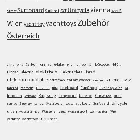
vienna
Surfboard
Unicycle
weiß
Surfbrett
SXT
Street
Zubehör
Wien
yachttoys
yacht toy
Österreich
efoil
e-bike
E-Scooter
Carbon
dreirad
e-foil
akku
bike
e-mobilität
elektrisch
Einrad
Elektrisches Einrad
electric
elektromobilität
euc
elektromobilität am wasser
Evolve
elektroquad
FunShop
fliteboard
fahrrad
fahrzeug
flite
FunShop Wien
Firewheel
GT
Kingsong
Onewheel
Ninebot
Inmotion
Longboard
quad
jetboard
Unicycle
Segway
Surfboard
Skateboard
sup board
schnee
serie 2
spass
wassersport
urban
Wasserfahrzeug
Wien
wasserfahrrad
weihnachten
Österreich
yachttoys
yachttoy