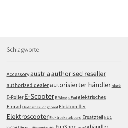
Schlagworte
authorised reseller
austria
Accessory
autorisierter händler
authorized dealer
black
E-Scooter
elektrisches
E-Roller
eFoil
E-Wheel
Einrad
Elektroroller
Elektrisches Longboard
Elektroscooter
Ersatzteil
EUC
Elektroskateboard
FunShop
händler
Evolve
Fliteboard
hydrofoil
fliteboard austria