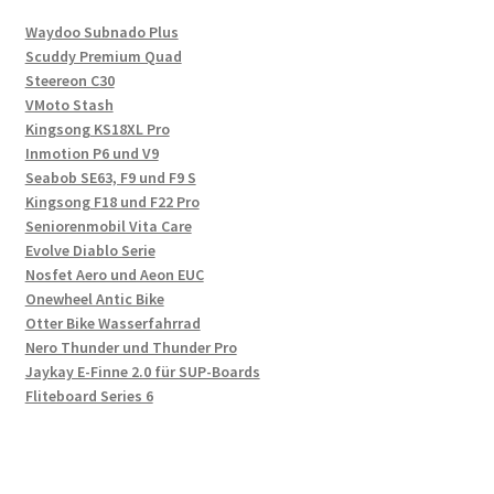
Waydoo Subnado Plus
Scuddy Premium Quad
Steereon C30
VMoto Stash
Kingsong KS18XL Pro
Inmotion P6 und V9
Seabob SE63, F9 und F9 S
Kingsong F18 und F22 Pro
Seniorenmobil Vita Care
Evolve Diablo Serie
Nosfet Aero und Aeon EUC
Onewheel Antic Bike
Otter Bike Wasserfahrrad
Nero Thunder und Thunder Pro
Jaykay E-Finne 2.0 für SUP-Boards
Fliteboard Series 6