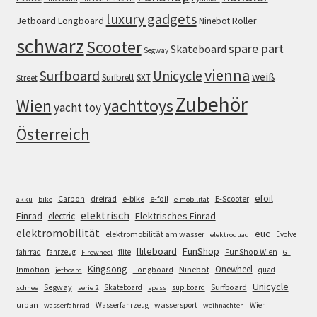
luxury gadgets
Jetboard
Longboard
Roller
Ninebot
schwarz
Scooter
spare part
Skateboard
Segway
vienna
Surfboard
Unicycle
weiß
Surfbrett
SXT
Street
Zubehör
Wien
yachttoys
yacht toy
Österreich
efoil
e-bike
E-Scooter
Carbon
dreirad
e-foil
akku
bike
e-mobilität
elektrisch
Einrad
Elektrisches Einrad
electric
elektromobilität
euc
elektromobilität am wasser
Evolve
elektroquad
FunShop
fliteboard
fahrrad
fahrzeug
flite
FunShop Wien
Firewheel
GT
Kingsong
Onewheel
Ninebot
Inmotion
Longboard
quad
jetboard
Unicycle
Segway
Surfboard
Skateboard
sup board
schnee
serie 2
spass
wassersport
urban
Wasserfahrzeug
Wien
wasserfahrrad
weihnachten