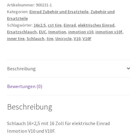
V10F
Artikelnummer:
900231-1
Kategorien:
Einrad Zubehör und Ersatzteile
,
Zubehör und
Menge
Ersatzteile
Schlagwörter:
16x2.5
,
cst tire
,
Einrad
,
elektrisches Einrad
,
Ersatzschlauch
,
EUC
,
Inmotion
,
inmotion v10
,
inmotion v10f
,
inner tire
,
Schlauch
,
tire
,
Unicycle
,
V10
,
V10F
Beschreibung
Bewertungen (0)
Beschreibung
Schlauch 16×2,5 mit 16 Zoll für elektrische Einrad
Inmotion V10 und V10F.