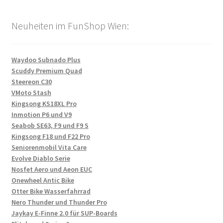
Neuheiten im FunShop Wien:
Waydoo Subnado Plus
Scuddy Premium Quad
Steereon C30
VMoto Stash
Kingsong KS18XL Pro
Inmotion P6 und V9
Seabob SE63, F9 und F9 S
Kingsong F18 und F22 Pro
Seniorenmobil Vita Care
Evolve Diablo Serie
Nosfet Aero und Aeon EUC
Onewheel Antic Bike
Otter Bike Wasserfahrrad
Nero Thunder und Thunder Pro
Jaykay E-Finne 2.0 für SUP-Boards