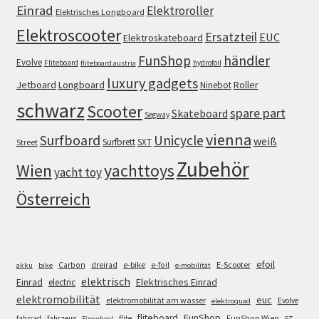
Einrad
Elektroroller
Elektrisches Longboard
Elektroscooter
Ersatzteil
EUC
Elektroskateboard
FunShop
händler
Evolve
Fliteboard
hydrofoil
fliteboard austria
luxury gadgets
Jetboard
Longboard
Roller
Ninebot
schwarz
Scooter
spare part
Skateboard
Segway
vienna
Surfboard
Unicycle
weiß
Surfbrett
SXT
Street
Zubehör
Wien
yachttoys
yacht toy
Österreich
efoil
e-bike
E-Scooter
Carbon
dreirad
e-foil
akku
bike
e-mobilität
elektrisch
Einrad
Elektrisches Einrad
electric
elektromobilität
euc
elektromobilität am wasser
Evolve
elektroquad
FunShop
fliteboard
fahrrad
fahrzeug
flite
FunShop Wien
Firewheel
GT