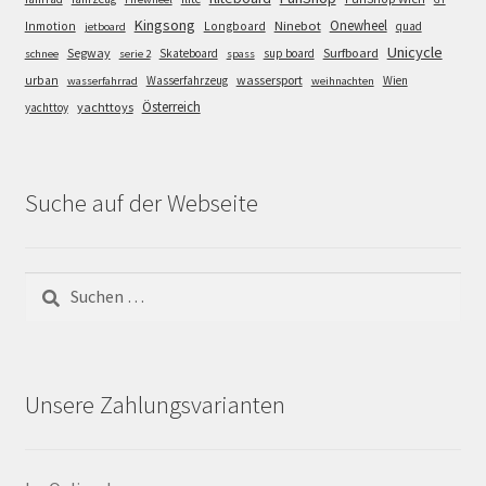
Kingsong
Onewheel
Ninebot
Inmotion
Longboard
quad
jetboard
Unicycle
Segway
Surfboard
Skateboard
sup board
schnee
serie 2
spass
wassersport
urban
Wasserfahrzeug
Wien
wasserfahrrad
weihnachten
Österreich
yachttoys
yachttoy
Suche auf der Webseite
Suchen
nach:
Unsere Zahlungsvarianten