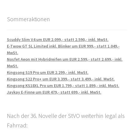
Sommeraktionen
Scuddy Slim V4 um EUR 2.099,- statt 2.590,- inkl. MwSt.
E-Twow GT SL Limited inkl. Blinker um EUR 999,- statt 1.049,-
MwSt.
Nosfet Aeon mit Hybridreifen um EUR 2.599,- statt 2.699,- inkl.
MwSt.
Kingsong S19 Pro um EUR 2.299,- inkl. MwSt.
Kingsong S22 Pro+ um EUR 3.399,- statt 3.499,- inkl. MwSt.
Kingsong KS18XL Pro um EUR 1.799,- statt 1.899,- inkl. MwSt.
Jaykay E-Finne um EUR 479,- statt 699,- inkl. MwSt.
Nach der 36. Novelle der StVO weiterhin legal als
Fahrrad: