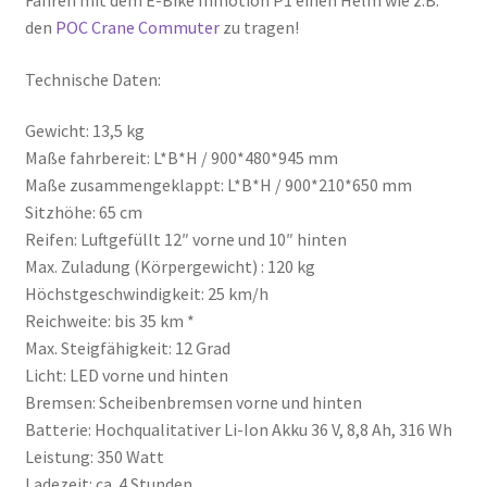
Fahren mit dem E-Bike Inmotion P1 einen Helm wie z.B.
den
POC Crane Commuter
zu tragen!
Technische Daten:
Gewicht: 13,5 kg
Maße fahrbereit: L*B*H / 900*480*945 mm
Maße zusammengeklappt: L*B*H / 900*210*650 mm
Sitzhöhe: 65 cm
Reifen: Luftgefüllt 12″ vorne und 10″ hinten
Max. Zuladung (Körpergewicht) : 120 kg
Höchstgeschwindigkeit: 25 km/h
Reichweite: bis 35 km *
Max. Steigfähigkeit: 12 Grad
Licht: LED vorne und hinten
Bremsen: Scheibenbremsen vorne und hinten
Batterie: Hochqualitativer Li-Ion Akku 36 V, 8,8 Ah, 316 Wh
Leistung: 350 Watt
Ladezeit: ca. 4 Stunden