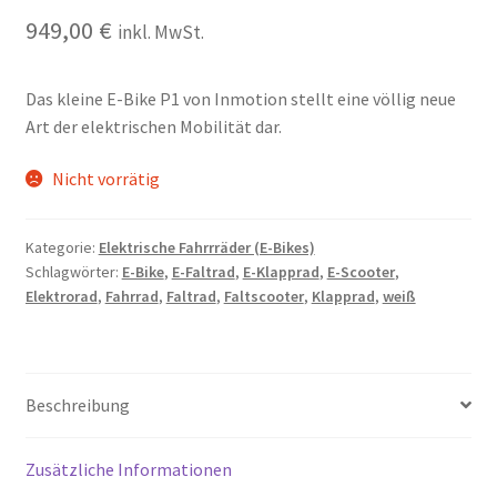
949,00
€
inkl. MwSt.
Das kleine E-Bike P1 von Inmotion stellt eine völlig neue
Art der elektrischen Mobilität dar.
Nicht vorrätig
Kategorie:
Elektrische Fahrrräder (E-Bikes)
Schlagwörter:
E-Bike
,
E-Faltrad
,
E-Klapprad
,
E-Scooter
,
Elektrorad
,
Fahrrad
,
Faltrad
,
Faltscooter
,
Klapprad
,
weiß
Beschreibung
Zusätzliche Informationen