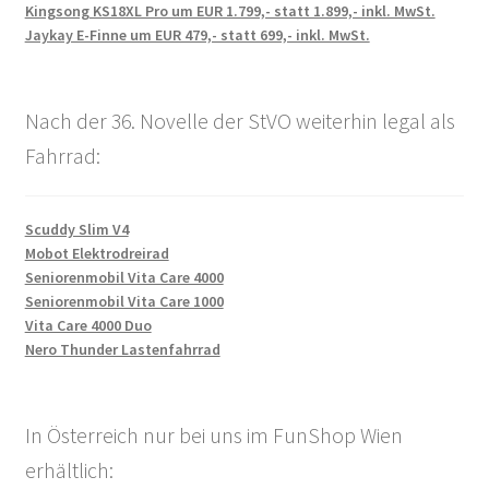
Kingsong KS18XL Pro um EUR 1.799,- statt 1.899,- inkl. MwSt.
Jaykay E-Finne um EUR 479,- statt 699,- inkl. MwSt.
Nach der 36. Novelle der StVO weiterhin legal als
Fahrrad:
Scuddy Slim V4
Mobot Elektrodreirad
Seniorenmobil Vita Care 4000
Seniorenmobil Vita Care 1000
Vita Care 4000 Duo
Nero Thunder Lastenfahrrad
In Österreich nur bei uns im FunShop Wien
erhältlich: