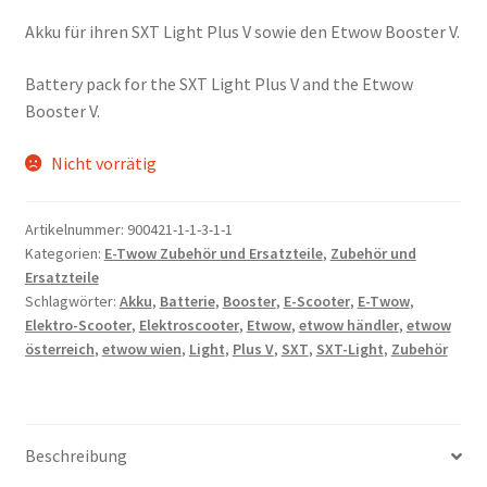
Akku für ihren SXT Light Plus V sowie den Etwow Booster V.
Battery pack for the SXT Light Plus V and the Etwow
Booster V.
Nicht vorrätig
Artikelnummer:
900421-1-1-3-1-1
Kategorien:
E-Twow Zubehör und Ersatzteile
,
Zubehör und
Ersatzteile
Schlagwörter:
Akku
,
Batterie
,
Booster
,
E-Scooter
,
E-Twow
,
Elektro-Scooter
,
Elektroscooter
,
Etwow
,
etwow händler
,
etwow
österreich
,
etwow wien
,
Light
,
Plus V
,
SXT
,
SXT-Light
,
Zubehör
Beschreibung