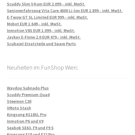
Scuddy Slim V4 um EUR 2.099,- inkl. MwSt.
Seniorenfahrzeug Vita Care 4000 Li-Ion EUR 2.899,- inkl. MwSt.
E-Twow GT SL Limited EUR 999,- inkl. MwSt.
Mobot EUR 1.649,- inkl. MwSt.
Inmotion V8S EUR 1.099,- inkl. MwSt.
Jaykay E-Finne 2.0 EUR 479,- inkl. MwSt.
Scubajet Ersatzteile und Spare Parts
Neuheiten im FunShop Wien:
Waydoo Subnado Plus
Scuddy Premium Quad
Steereon C30
VMoto Stash
Kingsong KS18XL Pro
Inmotion P6 und V9
Seabob SE63, F9 und F9 S
Kingsong F18 und F22 Pro