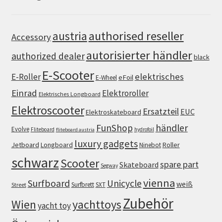
authorised reseller
austria
Accessory
autorisierter händler
authorized dealer
black
E-Scooter
elektrisches
E-Roller
eFoil
E-Wheel
Einrad
Elektroroller
Elektrisches Longboard
Elektroscooter
Ersatzteil
EUC
Elektroskateboard
FunShop
händler
Evolve
Fliteboard
hydrofoil
fliteboard austria
luxury gadgets
Jetboard
Longboard
Roller
Ninebot
schwarz
Scooter
spare part
Skateboard
Segway
vienna
Surfboard
Unicycle
weiß
Surfbrett
SXT
Street
Zubehör
Wien
yachttoys
yacht toy