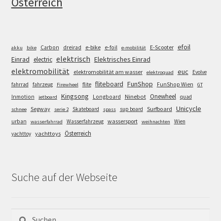
Österreich
efoil
e-bike
E-Scooter
Carbon
dreirad
e-foil
akku
bike
e-mobilität
elektrisch
Einrad
Elektrisches Einrad
electric
elektromobilität
euc
elektromobilität am wasser
Evolve
elektroquad
FunShop
fliteboard
fahrrad
fahrzeug
flite
FunShop Wien
Firewheel
GT
Kingsong
Onewheel
Ninebot
Inmotion
Longboard
quad
jetboard
Unicycle
Segway
Surfboard
Skateboard
sup board
schnee
serie 2
spass
wassersport
urban
Wasserfahrzeug
Wien
wasserfahrrad
weihnachten
Österreich
yachttoys
yachttoy
Suche auf der Webseite
Suchen