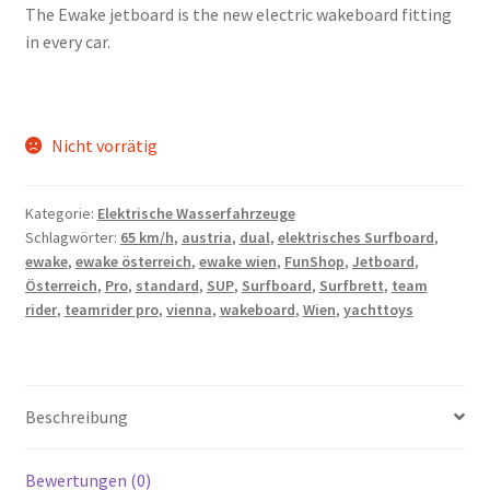
The Ewake jetboard is the new electric wakeboard fitting
in every car.
Nicht vorrätig
Kategorie:
Elektrische Wasserfahrzeuge
Schlagwörter:
65 km/h
,
austria
,
dual
,
elektrisches Surfboard
,
ewake
,
ewake österreich
,
ewake wien
,
FunShop
,
Jetboard
,
Österreich
,
Pro
,
standard
,
SUP
,
Surfboard
,
Surfbrett
,
team
rider
,
teamrider pro
,
vienna
,
wakeboard
,
Wien
,
yachttoys
Beschreibung
Bewertungen (0)