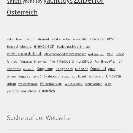
Wien
yachttoys
yacht toy
Österreich
efoil
e-bike
E-Scooter
Carbon
dreirad
e-foil
akku
bike
e-mobilität
elektrisch
Einrad
Elektrisches Einrad
electric
elektromobilität
euc
elektromobilität am wasser
Evolve
elektroquad
FunShop
fliteboard
fahrrad
fahrzeug
flite
FunShop Wien
Firewheel
GT
Kingsong
Onewheel
Ninebot
Inmotion
Longboard
quad
jetboard
Unicycle
Segway
Surfboard
Skateboard
sup board
schnee
serie 2
spass
wassersport
urban
Wasserfahrzeug
Wien
wasserfahrrad
weihnachten
Österreich
yachttoys
yachttoy
Suche auf der Webseite