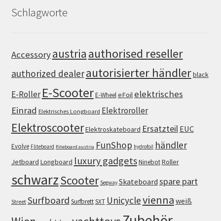
Schlagworte
authorised reseller
austria
Accessory
autorisierter händler
authorized dealer
black
E-Scooter
elektrisches
E-Roller
eFoil
E-Wheel
Einrad
Elektroroller
Elektrisches Longboard
Elektroscooter
Ersatzteil
EUC
Elektroskateboard
FunShop
händler
Evolve
Fliteboard
hydrofoil
fliteboard austria
luxury gadgets
Jetboard
Longboard
Roller
Ninebot
schwarz
Scooter
spare part
Skateboard
Segway
vienna
Surfboard
Unicycle
weiß
Surfbrett
SXT
Street
Zubehör