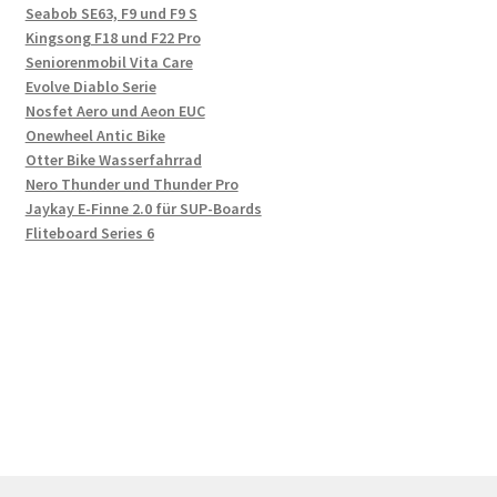
Seabob SE63, F9 und F9 S
Kingsong F18 und F22 Pro
Seniorenmobil Vita Care
Evolve Diablo Serie
Nosfet Aero und Aeon EUC
Onewheel Antic Bike
Otter Bike Wasserfahrrad
Nero Thunder und Thunder Pro
Jaykay E-Finne 2.0 für SUP-Boards
Fliteboard Series 6