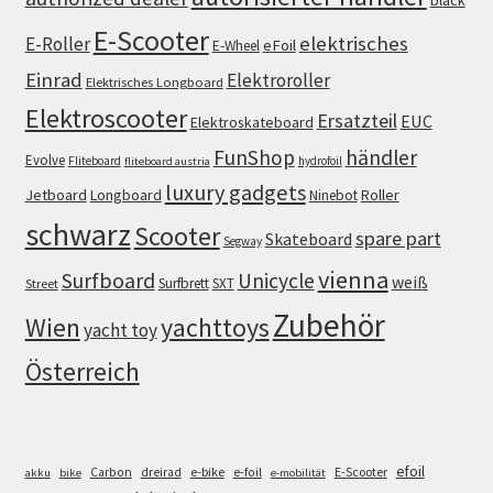
E-Scooter
elektrisches
E-Roller
eFoil
E-Wheel
Einrad
Elektroroller
Elektrisches Longboard
Elektroscooter
Ersatzteil
EUC
Elektroskateboard
FunShop
händler
Evolve
Fliteboard
hydrofoil
fliteboard austria
luxury gadgets
Jetboard
Longboard
Roller
Ninebot
schwarz
Scooter
spare part
Skateboard
Segway
vienna
Surfboard
Unicycle
weiß
Surfbrett
SXT
Street
Zubehör
Wien
yachttoys
yacht toy
Österreich
efoil
e-bike
E-Scooter
Carbon
dreirad
e-foil
akku
bike
e-mobilität