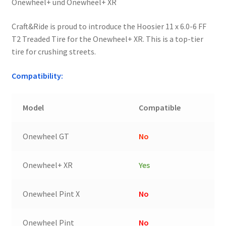
Onewheel+ und Onewheel+ XR
Craft&Ride is proud to introduce the Hoosier 11 x 6.0-6 FF
T2 Treaded Tire for the Onewheel+ XR. This is a top-tier
tire for crushing streets.
Compatibility:
Model
Compatible
Onewheel GT
No
Onewheel+ XR
Yes
Onewheel Pint X
No
Onewheel Pint
No