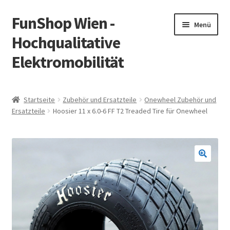
FunShop Wien -
Zur
Zum
Menü
Navigation
Inhalt
Hochqualitative
springen
springen
Elektromobilität
Unterm
Zum Onlineshop
öffnen
Startseite
Zubehör und Ersatzteile
Onewheel Zubehör und
Unterm
Ersatzteile
Hoosier 11 x 6.0-6 FF T2 Treaded Tire für Onewheel
Informationen zur Rechtslage in Österreich
öffnen
Unterm
Vorsicht Internetbetrug
öffnen
Unterm
Über FunShop
öffnen
Impressum
Zum Onlineshop in der Web Version