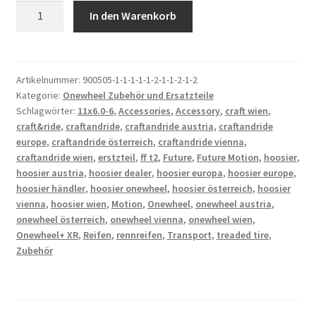
Hoosier
In den Warenkorb
11
x
6.0-
6
Artikelnummer:
900505-1-1-1-1-1-2-1-1-2-1-2
Kategorie:
Onewheel Zubehör und Ersatzteile
FF
Schlagwörter:
11x6.0-6
,
Accessories
,
Accessory
,
craft wien
,
T2
craft&ride
,
craftandride
,
craftandride austria
,
craftandride
Treaded
europe
,
craftandride österreich
,
craftandride vienna
,
Tire
craftandride wien
,
erstzteil
,
ff t2
,
Future
,
Future Motion
,
hoosier
,
für
hoosier austria
,
hoosier dealer
,
hoosier europa
,
hoosier europe
,
Onewheel
hoosier händler
,
hoosier onewheel
,
hoosier österreich
,
hoosier
Menge
vienna
,
hoosier wien
,
Motion
,
Onewheel
,
onewheel austria
,
onewheel österreich
,
onewheel vienna
,
onewheel wien
,
Onewheel+ XR
,
Reifen
,
rennreifen
,
Transport
,
treaded tire
,
Zubehör