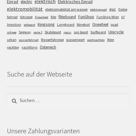
elektrisch
Einrad
Elektrisches Einrad
electric
elektromobilität
euc
elektromobilität am wasser
Evolve
elektroquad
FunShop
fliteboard
fahrrad
fahrzeug
flite
FunShop Wien
Firewheel
GT
Kingsong
Onewheel
Ninebot
Inmotion
Longboard
quad
jetboard
Unicycle
Segway
Surfboard
Skateboard
sup board
schnee
serie 2
spass
wassersport
urban
Wasserfahrzeug
Wien
wasserfahrrad
weihnachten
Österreich
yachttoys
yachttoy
Suche auf der Webseite
Suchen
nach:
Unsere Zahlungsvarianten