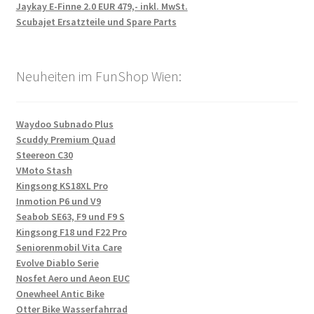
Jaykay E-Finne 2.0 EUR 479,- inkl. MwSt.
Scubajet Ersatzteile und Spare Parts
Neuheiten im FunShop Wien:
Waydoo Subnado Plus
Scuddy Premium Quad
Steereon C30
VMoto Stash
Kingsong KS18XL Pro
Inmotion P6 und V9
Seabob SE63, F9 und F9 S
Kingsong F18 und F22 Pro
Seniorenmobil Vita Care
Evolve Diablo Serie
Nosfet Aero und Aeon EUC
Onewheel Antic Bike
Otter Bike Wasserfahrrad