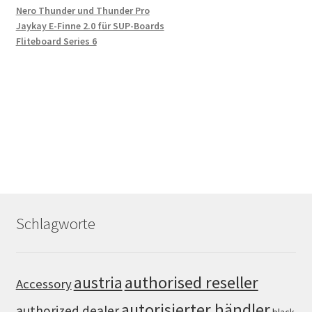
Nero Thunder und Thunder Pro
Jaykay E-Finne 2.0 für SUP-Boards
Fliteboard Series 6
Schlagworte
authorised reseller
austria
Accessory
autorisierter händler
authorized dealer
black