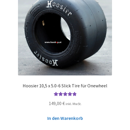
Hoosier 10,5 x 5.0-6 Slick Tire für Onewheel
Bewertet mit
149,00
€
inkl. MwSt.
5.00
von 5
In den Warenkorb