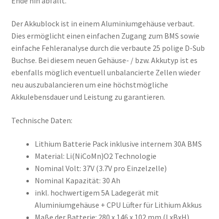
Ende hin abfällt.
Der Akkublock ist in einem Aluminiumgehäuse verbaut.
Dies ermöglicht einen einfachen Zugang zum BMS sowie
einfache Fehleranalyse durch die verbaute 25 polige D-Sub
Buchse. Bei diesem neuen Gehäuse- / bzw. Akkutyp ist es
ebenfalls möglich eventuell unbalancierte Zellen wieder
neu auszubalancieren um eine höchstmögliche
Akkulebensdauer und Leistung zu garantieren.
Technische Daten:
Lithium Batterie Pack inklusive internem 30A BMS
Material: Li(NiCoMn)O2 Technologie
Nominal Volt: 37V (3.7V pro Einzelzelle)
Nominal Kapazität: 30 Ah
inkl. hochwertigem 5A Ladegerät mit
Aluminiumgehäuse + CPU Lüfter für Lithium Akkus
Maße der Batterie: 280 x 146 x 102 mm (LxBxH)