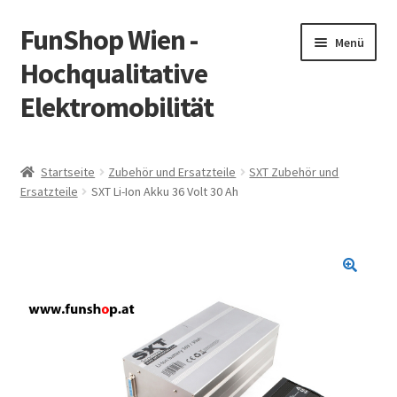
FunShop Wien -
Zur
Zum
Menü
Navigation
Inhalt
Hochqualitative
springen
springen
Elektromobilität
Unterm
Zum Onlineshop
öffnen
Startseite
Zubehör und Ersatzteile
SXT Zubehör und
Unterm
Ersatzteile
SXT Li-Ion Akku 36 Volt 30 Ah
Informationen zur Rechtslage in Österreich
öffnen
Unterm
Vorsicht Internetbetrug
öffnen
Unterm
Über FunShop
öffnen
Impressum
Zum Onlineshop in der Web Version