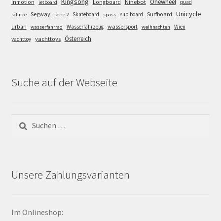
Kingsong
Onewheel
Ninebot
Inmotion
Longboard
quad
jetboard
Unicycle
Segway
Surfboard
Skateboard
sup board
schnee
serie 2
spass
wassersport
urban
Wasserfahrzeug
Wien
wasserfahrrad
weihnachten
Österreich
yachttoys
yachttoy
Suche auf der Webseite
Suchen
nach:
Unsere Zahlungsvarianten
Im Onlineshop: