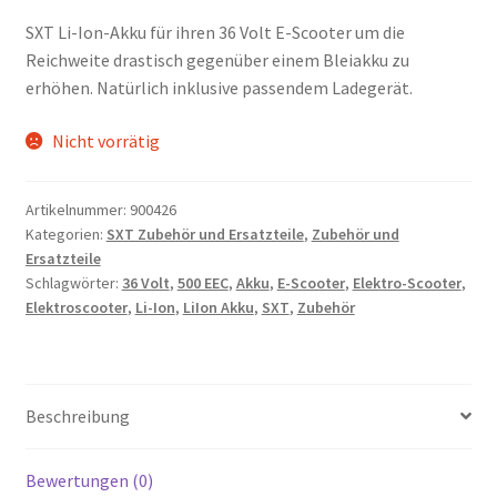
SXT Li-Ion-Akku für ihren 36 Volt E-Scooter um die
Reichweite drastisch gegenüber einem Bleiakku zu
erhöhen. Natürlich inklusive passendem Ladegerät.
Nicht vorrätig
Artikelnummer:
900426
Kategorien:
SXT Zubehör und Ersatzteile
,
Zubehör und
Ersatzteile
Schlagwörter:
36 Volt
,
500 EEC
,
Akku
,
E-Scooter
,
Elektro-Scooter
,
Elektroscooter
,
Li-Ion
,
LiIon Akku
,
SXT
,
Zubehör
Beschreibung
Bewertungen (0)