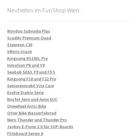
Neuheiten im FunShop Wien:
Waydoo Subnado Plus
Scuddy Premium Quad
Steereon C30
VMoto Stash
Kingsong KS18XL Pro
Inmotion P6 und V9
Seabob SE63, F9 und F9 S
Kingsong F18 und F22 Pro
Seniorenmobil Vita Care
Evolve Diablo Serie
Nosfet Aero und Aeon EUC
Onewheel Antic Bike
Otter Bike Wasserfahrrad
Nero Thunder und Thunder Pro
Jaykay E-Finne 2.0 für SUP-Boards
Fliteboard Series 6