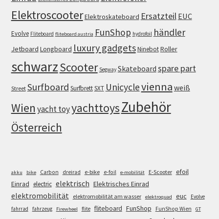
Elektroscooter
Ersatzteil
EUC
Elektroskateboard
FunShop
händler
Evolve
Fliteboard
hydrofoil
fliteboard austria
luxury gadgets
Jetboard
Longboard
Roller
Ninebot
schwarz
Scooter
spare part
Skateboard
Segway
vienna
Surfboard
Unicycle
weiß
Surfbrett
SXT
Street
Zubehör
Wien
yachttoys
yacht toy
Österreich
efoil
e-bike
E-Scooter
Carbon
dreirad
e-foil
akku
bike
e-mobilität
elektrisch
Einrad
Elektrisches Einrad
electric
elektromobilität
euc
elektromobilität am wasser
Evolve
elektroquad
FunShop
fliteboard
fahrrad
fahrzeug
flite
FunShop Wien
Firewheel
GT