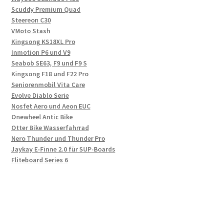
Scuddy Premium Quad
Steereon C30
VMoto Stash
Kingsong KS18XL Pro
Inmotion P6 und V9
Seabob SE63, F9 und F9 S
Kingsong F18 und F22 Pro
Seniorenmobil Vita Care
Evolve Diablo Serie
Nosfet Aero und Aeon EUC
Onewheel Antic Bike
Otter Bike Wasserfahrrad
Nero Thunder und Thunder Pro
Jaykay E-Finne 2.0 für SUP-Boards
Fliteboard Series 6