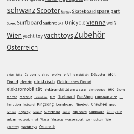
schwarz
Scooter
spare part
Skateboard
Segway
vienna
Surfboard
Unicycle
weiß
Surfbrett
SXT
Street
Zubehör
Wien
yachttoys
yacht toy
Österreich
efoil
e-bike
E-Scooter
Carbon
dreirad
e-foil
akku
bike
e-mobilität
elektrisch
Einrad
Elektrisches Einrad
electric
elektromobilität
euc
elektromobilität am wasser
Evolve
elektroquad
FunShop
fliteboard
fahrrad
fahrzeug
flite
FunShop Wien
Firewheel
GT
Kingsong
Onewheel
Ninebot
Inmotion
Longboard
quad
jetboard
Unicycle
Segway
Surfboard
Skateboard
sup board
schnee
serie 2
spass
wassersport
urban
Wasserfahrzeug
Wien
wasserfahrrad
weihnachten
Österreich
yachttoys
yachttoy