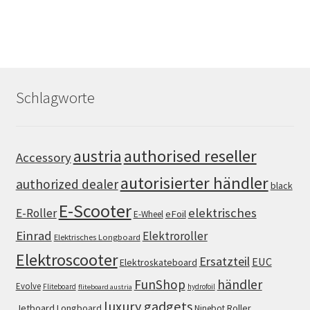
Schlagworte
authorised reseller
austria
Accessory
autorisierter händler
authorized dealer
black
E-Scooter
elektrisches
E-Roller
eFoil
E-Wheel
Einrad
Elektroroller
Elektrisches Longboard
Elektroscooter
Ersatzteil
EUC
Elektroskateboard
FunShop
händler
Evolve
Fliteboard
hydrofoil
fliteboard austria
luxury gadgets
Jetboard
Longboard
Roller
Ninebot