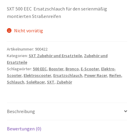
SXT 500 EEC Ersatzschlauch für den serienmäßig
montierten Straßenreifen
Nicht vorrätig
Artikelnummer:
900422
Kategorien:
SXT Zubehör und Ersatzteile
,
Zubehör und
Ersatzteile
Schlagwörter:
500 EEC
,
Booster
,
Bronco
,
E-Scooter
,
Elektro-
Scooter
,
Elektroscooter
,
Ersatzschlauch
,
Power Racer
,
Reifen
,
Schlauch
,
SoleRacer
,
SXT
,
Zubehör
Beschreibung
Bewertungen (0)