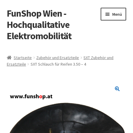
FunShop Wien -
Zur
Zum
Menü
Navigation
Inhalt
Hochqualitative
springen
springen
Elektromobilität
Unterm
Zum Onlineshop
öffnen
Startseite
Zubehör und Ersatzteile
SXT Zubehör und
Unterm
Ersatzteile
SXT Schlauch für Reifen 3.50 – 4
Informationen zur Rechtslage in Österreich
öffnen
Unterm
Vorsicht Internetbetrug
öffnen
Unterm
Über FunShop
öffnen
Impressum
Zum Onlineshop in der Web Version