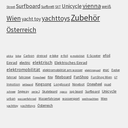
vienna
Surfboard
Unicycle
weiß
Surfbrett
SXT
Street
Zubehör
Wien
yachttoys
yacht toy
Österreich
efoil
e-bike
E-Scooter
Carbon
dreirad
e-foil
akku
bike
e-mobilität
elektrisch
Einrad
Elektrisches Einrad
electric
elektromobilität
euc
elektromobilität am wasser
Evolve
elektroquad
FunShop
fliteboard
fahrrad
fahrzeug
flite
FunShop Wien
Firewheel
GT
Kingsong
Onewheel
Ninebot
Inmotion
Longboard
quad
jetboard
Unicycle
Segway
Surfboard
Skateboard
sup board
schnee
serie 2
spass
wassersport
urban
Wasserfahrzeug
Wien
wasserfahrrad
weihnachten
Österreich
yachttoys
yachttoy