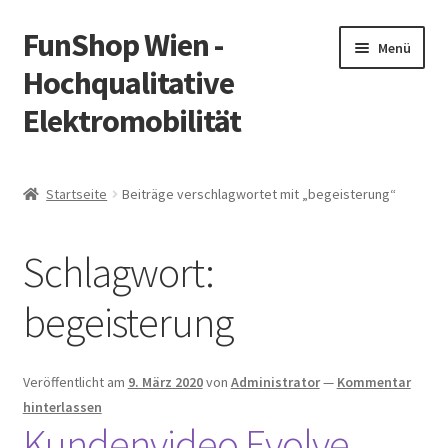
FunShop Wien -
Zur
Zum
Menü
Navigation
Inhalt
Hochqualitative
springen
springen
Elektromobilität
Unterm
Zum Onlineshop
öffnen
Startseite
Beiträge verschlagwortet mit „begeisterung“
Unterm
Informationen zur Rechtslage in Österreich
öffnen
Schlagwort:
Unterm
Vorsicht Internetbetrug
öffnen
begeisterung
Unterm
Über FunShop
öffnen
Impressum
Veröffentlicht am
9. März 2020
von
Administrator
—
Kommentar
hinterlassen
Kundenvideo Evolve
Zum Onlineshop in der Web Version