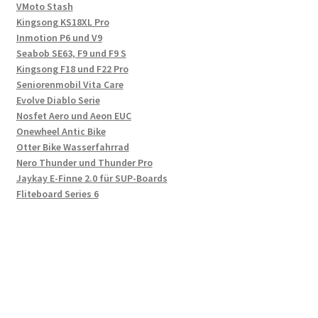
VMoto Stash
Kingsong KS18XL Pro
Inmotion P6 und V9
Seabob SE63, F9 und F9 S
Kingsong F18 und F22 Pro
Seniorenmobil Vita Care
Evolve Diablo Serie
Nosfet Aero und Aeon EUC
Onewheel Antic Bike
Otter Bike Wasserfahrrad
Nero Thunder und Thunder Pro
Jaykay E-Finne 2.0 für SUP-Boards
Fliteboard Series 6