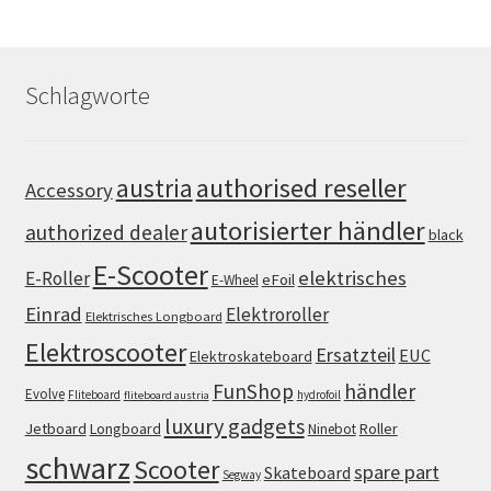
Schlagworte
authorised reseller
austria
Accessory
autorisierter händler
authorized dealer
black
E-Scooter
elektrisches
E-Roller
eFoil
E-Wheel
Einrad
Elektroroller
Elektrisches Longboard
Elektroscooter
Ersatzteil
EUC
Elektroskateboard
FunShop
händler
Evolve
Fliteboard
hydrofoil
fliteboard austria
luxury gadgets
Jetboard
Longboard
Roller
Ninebot
schwarz
Scooter
spare part
Skateboard
Segway