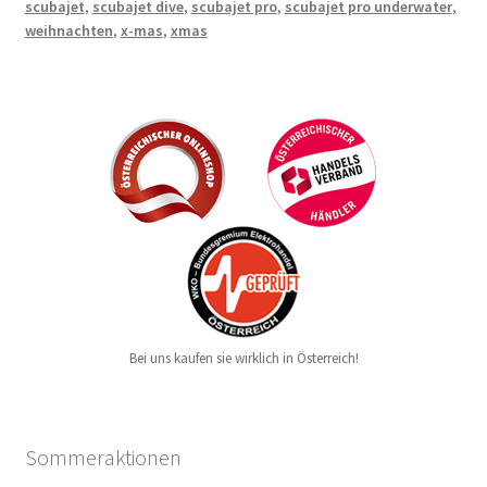
scubajet
,
scubajet dive
,
scubajet pro
,
scubajet pro underwater
,
weihnachten
,
x-mas
,
xmas
Bei uns kaufen sie wirklich in Österreich!
Sommeraktionen