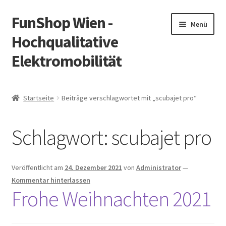
FunShop Wien -
Zur
Zum
Menü
Navigation
Inhalt
Hochqualitative
springen
springen
Elektromobilität
Unterm
Zum Onlineshop
öffnen
Startseite
Beiträge verschlagwortet mit „scubajet pro“
Unterm
Informationen zur Rechtslage in Österreich
öffnen
Schlagwort:
scubajet pro
Unterm
Vorsicht Internetbetrug
öffnen
Unterm
Über FunShop
Veröffentlicht am
24. Dezember 2021
von
Administrator
—
öffnen
Kommentar hinterlassen
Impressum
Frohe Weihnachten 2021
Zum Onlineshop in der Web Version