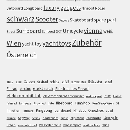
luxury gadgets
Jetboard
Longboard
Roller
Ninebot
schwarz
Scooter
spare part
Skateboard
Segway
vienna
Surfboard
Unicycle
weiß
Surfbrett
SXT
Street
Zubehör
Wien
yachttoys
yacht toy
Österreich
efoil
e-bike
E-Scooter
Carbon
dreirad
e-foil
akku
bike
e-mobilität
elektrisch
Einrad
Elektrisches Einrad
electric
elektromobilität
euc
elektromobilität am wasser
Evolve
elektroquad
FunShop
fliteboard
fahrrad
fahrzeug
flite
FunShop Wien
Firewheel
GT
Kingsong
Onewheel
Ninebot
Inmotion
Longboard
quad
jetboard
Unicycle
Segway
Surfboard
Skateboard
sup board
schnee
serie 2
spass
wassersport
urban
Wasserfahrzeug
Wien
wasserfahrrad
weihnachten