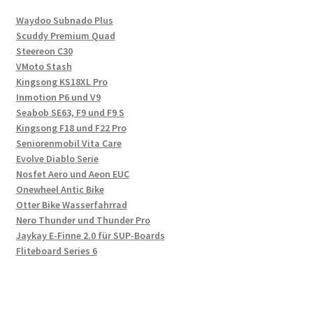
Waydoo Subnado Plus
Scuddy Premium Quad
Steereon C30
VMoto Stash
Kingsong KS18XL Pro
Inmotion P6 und V9
Seabob SE63, F9 und F9 S
Kingsong F18 und F22 Pro
Seniorenmobil Vita Care
Evolve Diablo Serie
Nosfet Aero und Aeon EUC
Onewheel Antic Bike
Otter Bike Wasserfahrrad
Nero Thunder und Thunder Pro
Jaykay E-Finne 2.0 für SUP-Boards
Fliteboard Series 6