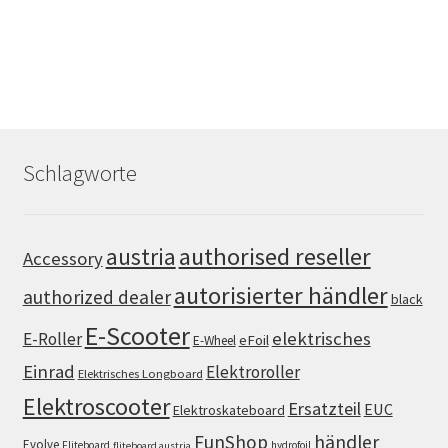
Schlagworte
authorised reseller
austria
Accessory
autorisierter händler
authorized dealer
black
E-Scooter
elektrisches
E-Roller
eFoil
E-Wheel
Einrad
Elektroroller
Elektrisches Longboard
Elektroscooter
Ersatzteil
EUC
Elektroskateboard
FunShop
händler
Evolve
Fliteboard
hydrofoil
fliteboard austria