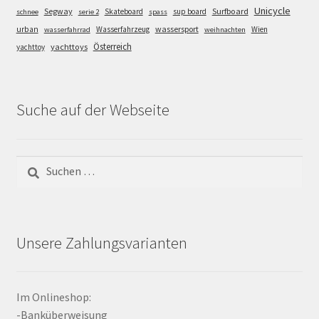
Unicycle
Segway
Surfboard
Skateboard
sup board
schnee
serie 2
spass
wassersport
urban
Wasserfahrzeug
Wien
wasserfahrrad
weihnachten
Österreich
yachttoys
yachttoy
Suche auf der Webseite
Suchen
nach:
Unsere Zahlungsvarianten
Im Onlineshop:
-Banküberweisung