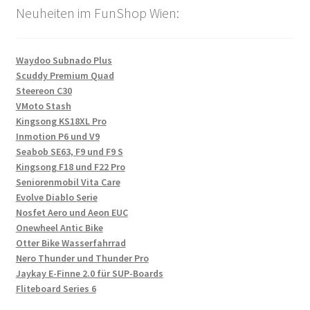
Neuheiten im FunShop Wien:
Waydoo Subnado Plus
Scuddy Premium Quad
Steereon C30
VMoto Stash
Kingsong KS18XL Pro
Inmotion P6 und V9
Seabob SE63, F9 und F9 S
Kingsong F18 und F22 Pro
Seniorenmobil Vita Care
Evolve Diablo Serie
Nosfet Aero und Aeon EUC
Onewheel Antic Bike
Otter Bike Wasserfahrrad
Nero Thunder und Thunder Pro
Jaykay E-Finne 2.0 für SUP-Boards
Fliteboard Series 6