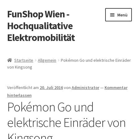
FunShop Wien -
Zur
Zum
Menü
Navigation
Inhalt
Hochqualitative
springen
springen
Elektromobilität
Unterm
Zum Onlineshop
öffnen
Startseite
Allgemein
Pokémon Go und elektrische Einräder
Unterm
von Kingsong
Informationen zur Rechtslage in Österreich
öffnen
Unterm
Vorsicht Internetbetrug
Veröffentlicht am
20. Juli 2016
von
Administrator
—
Kommentar
öffnen
hinterlassen
Unterm
Über FunShop
Pokémon Go und
öffnen
elektrische Einräder von
Impressum
Kingsong
Zum Onlineshop in der Web Version