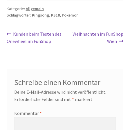
Kategorie:
Allgemein
Schlagwörter:
Kingsong
,
KS18
,
Pokemon
Beitragsnavigation
Vorheriger
Nächster
Kunden beim Testen des
Weihnachten im FunShop
Beitrag:
Beitrag:
Onewheel im FunShop
Wien
Schreibe einen Kommentar
Deine E-Mail-Adresse wird nicht veröffentlicht.
Erforderliche Felder sind mit
*
markiert
Kommentar
*