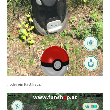
…oder ein Rattfratz: