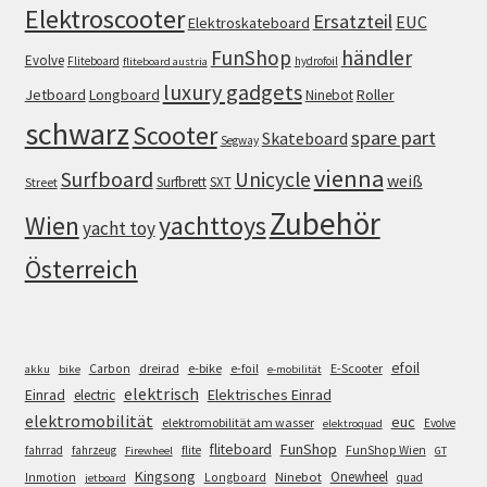
Elektroscooter
Ersatzteil
EUC
Elektroskateboard
FunShop
händler
Evolve
Fliteboard
hydrofoil
fliteboard austria
luxury gadgets
Jetboard
Longboard
Roller
Ninebot
schwarz
Scooter
spare part
Skateboard
Segway
vienna
Surfboard
Unicycle
weiß
Surfbrett
SXT
Street
Zubehör
Wien
yachttoys
yacht toy
Österreich
efoil
e-bike
E-Scooter
Carbon
dreirad
e-foil
akku
bike
e-mobilität
elektrisch
Einrad
Elektrisches Einrad
electric
elektromobilität
euc
elektromobilität am wasser
Evolve
elektroquad
FunShop
fliteboard
fahrrad
fahrzeug
flite
FunShop Wien
Firewheel
GT
Kingsong
Onewheel
Ninebot
Inmotion
Longboard
quad
jetboard