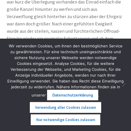
war kurz die Überlegung vorhanden das Einrad einfach die
große Kanzel hinunter zu werfen und sich aus
Verzweiflung gleich hinterher zu stürzen aber der Ehrgeiz
war dann doch größer. Nach einer gefühlten Ewigkeit
wurde aus der steilen, nassen und fürchterlichen Offroad-
Strecke wieder ein normaler Schotterweg und ab dem
Heimatmuseum wieder eine schöne asphaltierte Straße.
Wir verwenden Cookies, um ihnen den bestmöglichen Service
zu gewährleisten. Für eine technisch uneingeschränkte und
So ging es dann im Halbdunkeln flott voran ins Tal und die
sichere Nutzung unserer Webseite werden notwendige
Mautstation war nach knappen 40 km Gesamtstrecke und
Cookies eingesetzt. Analyse Cookies, für die weitere
absolvierten 4.000 Höhenmetern (ja, das schafft man auch
Verbesserung der Webseite, und Marketing Cookies, für die
auf der Hohen Wand) endlich wieder erreicht. Ich war ein
Anzeige individueller Angebote, werden nur nach Ihrer
Einwilligung verwendet. Sie haben das Recht diese Einwilligung
wenig lädiert nach zwei eher unfreiwilligen Abstiegen auf
jederzeit zu widerrufen. Nähere Informationen finden sie in
der Rückfahrt im nassen und steinigen Gelände aber mein
unserer
Datenschutzerklärung
.
KS18 hätte vom Akkustand die Runde vermutlich noch
einmal geschafft.
Verwendung aller Cookies zulassen
Frage an wissende Hohe Wand Experten: Unweit
0
Nur notwendige Cookies zulassen
Suche
Suche
vom Hubertushaus geht eine Straße mit Schranken, laut