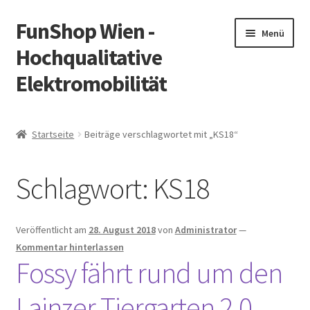
FunShop Wien -
Zur
Zum
Menü
Navigation
Inhalt
Hochqualitative
springen
springen
Elektromobilität
Unterm
Zum Onlineshop
öffnen
Startseite
Beiträge verschlagwortet mit „KS18“
Unterm
Informationen zur Rechtslage in Österreich
öffnen
Schlagwort:
KS18
Unterm
Vorsicht Internetbetrug
öffnen
Unterm
Über FunShop
Veröffentlicht am
28. August 2018
von
Administrator
—
öffnen
Kommentar hinterlassen
Impressum
Fossy fährt rund um den
Lainzer Tiergarten 2.0
Zum Onlineshop in der Web Version