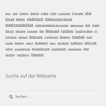
efoil
e-bike
E-Scooter
Carbon
dreirad
e-foil
akku
bike
e-mobilität
elektrisch
Einrad
Elektrisches Einrad
electric
elektromobilität
euc
elektromobilität am wasser
Evolve
elektroquad
FunShop
fliteboard
fahrrad
fahrzeug
flite
FunShop Wien
Firewheel
GT
Kingsong
Onewheel
Ninebot
Inmotion
Longboard
quad
jetboard
Unicycle
Segway
Surfboard
Skateboard
sup board
schnee
serie 2
spass
wassersport
urban
Wasserfahrzeug
Wien
wasserfahrrad
weihnachten
Österreich
yachttoys
yachttoy
Suche auf der Webseite
Suchen
nach: