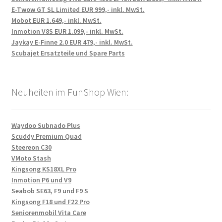
E-Twow GT SL Limited EUR 999,- inkl. MwSt.
Mobot EUR 1.649,- inkl. MwSt.
Inmotion V8S EUR 1.099,- inkl. MwSt.
Jaykay E-Finne 2.0 EUR 479,- inkl. MwSt.
Scubajet Ersatzteile und Spare Parts
Neuheiten im FunShop Wien:
Waydoo Subnado Plus
Scuddy Premium Quad
Steereon C30
VMoto Stash
Kingsong KS18XL Pro
Inmotion P6 und V9
Seabob SE63, F9 und F9 S
Kingsong F18 und F22 Pro
Seniorenmobil Vita Care