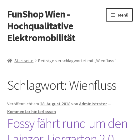
FunShop Wien -
Zur
Zum
Menü
Navigation
Inhalt
Hochqualitative
springen
springen
Elektromobilität
Unterm
Zum Onlineshop
öffnen
Startseite
Beiträge verschlagwortet mit „Wienfluss“
Unterm
Informationen zur Rechtslage in Österreich
öffnen
Schlagwort:
Wienfluss
Unterm
Vorsicht Internetbetrug
öffnen
Unterm
Über FunShop
Veröffentlicht am
28. August 2018
von
Administrator
—
öffnen
Kommentar hinterlassen
Impressum
Fossy fährt rund um den
Lainzer Tiergarten 2.0
Zum Onlineshop in der Web Version