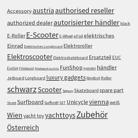
authorised reseller
austria
Accessory
autorisierter händler
authorized dealer
black
E-Scooter
elektrisches
E-Roller
eFoil
E-Wheel
Einrad
Elektroroller
Elektrisches Longboard
Elektroscooter
Ersatzteil
EUC
Elektroskateboard
FunShop
händler
Evolve
Fliteboard
hydrofoil
fliteboard austria
luxury gadgets
Jetboard
Longboard
Roller
Ninebot
schwarz
Scooter
spare part
Skateboard
Segway
vienna
Surfboard
Unicycle
weiß
Surfbrett
SXT
Street
Zubehör
Wien
yachttoys
yacht toy
Österreich