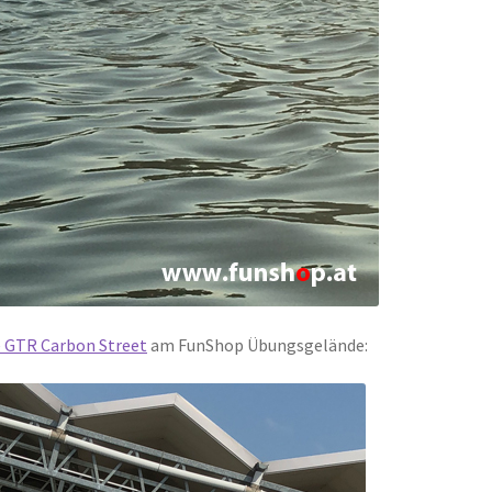
e GTR Carbon Street
am FunShop Übungsgelände: