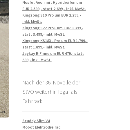
Nosfet Aeon mit Hybridreifen um
EUR 2.599,- statt 2.699,- inkl. MwSt.
Kingsong S19 Pro um EUR 2.299,-
inkl. MwSt.
Kingsong S22 Pro+ um EUR 3.399,-
statt 3.499,- inkl. MwSt.
Kingsong KS18XL Pro um EUR 1.799,-
statt 1.899,- inkl. MwSt.
Jaykay E-Finne um EUR 479,- statt
699,- inkl. MwSt.
Nach der 36. Novelle der
StVO weiterhin legal als
Fahrrad:
Scuddy Slim V4
Mobot Elektrodreirad