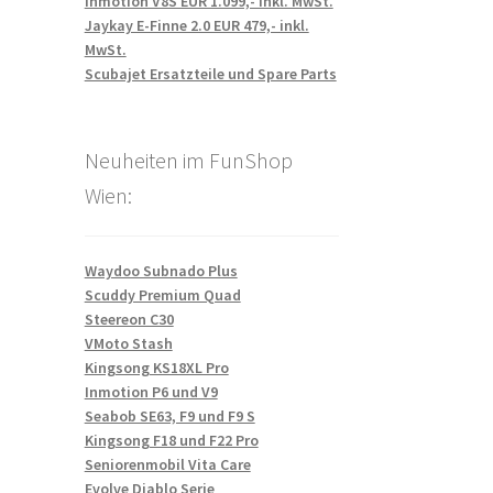
Inmotion V8S EUR 1.099,- inkl. MwSt.
Jaykay E-Finne 2.0 EUR 479,- inkl.
MwSt.
Scubajet Ersatzteile und Spare Parts
Neuheiten im FunShop
Wien:
Waydoo Subnado Plus
Scuddy Premium Quad
Steereon C30
VMoto Stash
Kingsong KS18XL Pro
Inmotion P6 und V9
Seabob SE63, F9 und F9 S
Kingsong F18 und F22 Pro
Seniorenmobil Vita Care
Evolve Diablo Serie