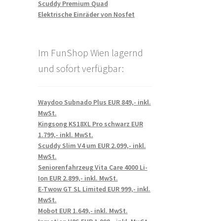
Scuddy Premium Quad
Elektrische Einräder von Nosfet
Im FunShop Wien lagernd
und sofort verfügbar:
Waydoo Subnado Plus EUR 849,- inkl.
MwSt.
Kingsong KS18XL Pro schwarz EUR
1.799,- inkl. MwSt.
Scuddy Slim V4 um EUR 2.099,- inkl.
MwSt.
Seniorenfahrzeug Vita Care 4000 Li-
Ion EUR 2.899,- inkl. MwSt.
E-Twow GT SL Limited EUR 999,- inkl.
MwSt.
Mobot EUR 1.649,- inkl. MwSt.