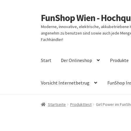
FunShop Wien - Hochqua
Zur
Zum
Navigation
Inhalt
Moderne, innovative, elektrische, akkubetriebene
springen
springen
angenehm zu benutzen sind sowie auch jede Menge 
Fachhändler!
Start
Der Onlineshop
Produkte
Vorsicht Internetbetrug
FunShop In
Startseite
Produkttest
Girl Power im FunS