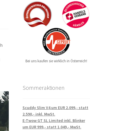
ch
d
Bei uns kaufen sie wirklich in Österreich!
Sommeraktionen
Scuddy Slim V4 um EUR 2.099,- statt
2.590,- inkl. MwSt.
E-Twow GT SL Limited inkl. Blinker
um EUR 999,- statt 1.049,- MwSt.