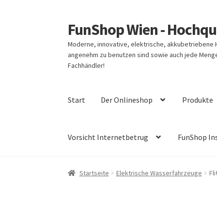
FunShop Wien - Hochqua
Zur
Zum
Navigation
Inhalt
Moderne, innovative, elektrische, akkubetriebene
springen
springen
angenehm zu benutzen sind sowie auch jede Menge 
Fachhändler!
Start
Der Onlineshop
Produkte
Vorsicht Internetbetrug
FunShop In
Startseite
Elektrische Wasserfahrzeuge
Fl