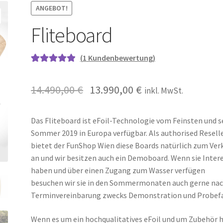
ANGEBOT!
Fliteboard
(
1
Kundenbewertung)
Bewertet mit
1
5.00
von 5,
14.490,00
€
13.990,00
€
inkl. MwSt.
basierend auf
Kundenbewe
rtung
Das Fliteboard ist eFoil-Technologie vom Feinsten und s
Sommer 2019 in Europa verfügbar. Als authorised Resell
bietet der FunShop Wien diese Boards natürlich zum Ver
an und wir besitzen auch ein Demoboard. Wenn sie Inter
haben und über einen Zugang zum Wasser verfügen
besuchen wir sie in den Sommermonaten auch gerne na
Terminvereinbarung zwecks Demonstration und Probefa
Wenn es um ein hochqualitatives eFoil und um Zubehör h