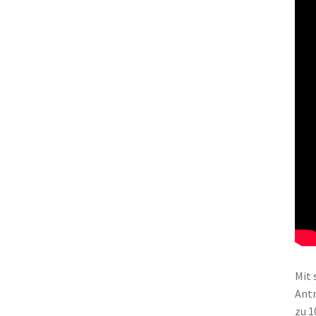
Mit 
Antr
zu 1