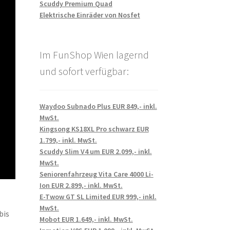
Scuddy Premium Quad
Elektrische Einräder von Nosfet
Im FunShop Wien lagernd
und sofort verfügbar:
Waydoo Subnado Plus EUR 849,- inkl.
MwSt.
Kingsong KS18XL Pro schwarz EUR
1.799,- inkl. MwSt.
Scuddy Slim V4 um EUR 2.099,- inkl.
MwSt.
Seniorenfahrzeug Vita Care 4000 Li-
Ion EUR 2.899,- inkl. MwSt.
E-Twow GT SL Limited EUR 999,- inkl.
MwSt.
bis
Mobot EUR 1.649,- inkl. MwSt.