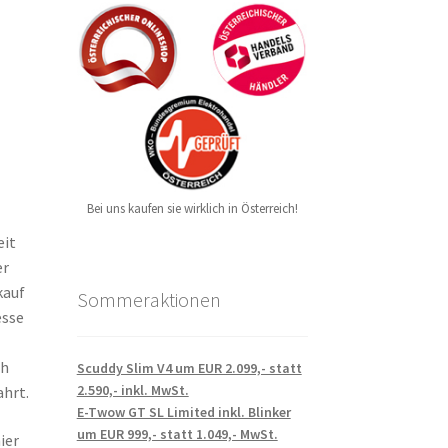
Bei uns kaufen sie wirklich in Österreich!
eit
er
kauf
Sommeraktionen
esse
ch
Scuddy Slim V4 um EUR 2.099,- statt
2.590,- inkl. MwSt.
hrt.
E-Twow GT SL Limited inkl. Blinker
um EUR 999,- statt 1.049,- MwSt.
ier