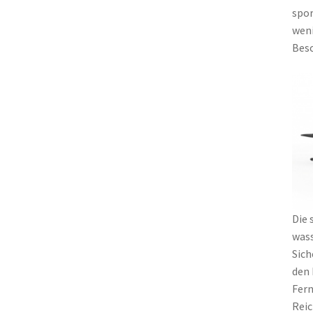
spor
weni
Besc
Die 
wass
Sich
den 
Fern
Reic