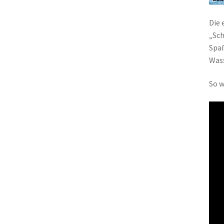
Die 
„Sch
Spaß
Wass
So w