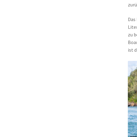
zurü
Das 
Lite
zu b
Boar
ist 