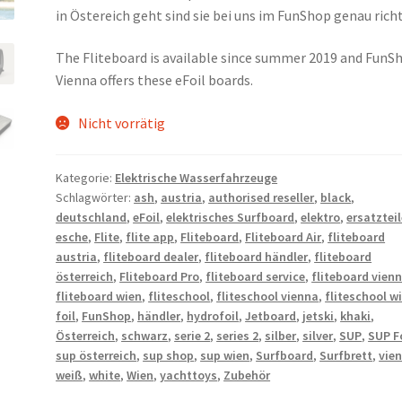
in Östereich geht sind sie bei uns im FunShop genau richt
The Fliteboard is available since summer 2019 and FunS
Vienna offers these eFoil boards.
Nicht vorrätig
Kategorie:
Elektrische Wasserfahrzeuge
Schlagwörter:
ash
,
austria
,
authorised reseller
,
black
,
deutschland
,
eFoil
,
elektrisches Surfboard
,
elektro
,
ersatzteil
esche
,
Flite
,
flite app
,
Fliteboard
,
Fliteboard Air
,
fliteboard
austria
,
fliteboard dealer
,
fliteboard händler
,
fliteboard
österreich
,
Fliteboard Pro
,
fliteboard service
,
fliteboard vien
fliteboard wien
,
fliteschool
,
fliteschool vienna
,
fliteschool w
foil
,
FunShop
,
händler
,
hydrofoil
,
Jetboard
,
jetski
,
khaki
,
Österreich
,
schwarz
,
serie 2
,
series 2
,
silber
,
silver
,
SUP
,
SUP F
sup österreich
,
sup shop
,
sup wien
,
Surfboard
,
Surfbrett
,
vie
weiß
,
white
,
Wien
,
yachttoys
,
Zubehör