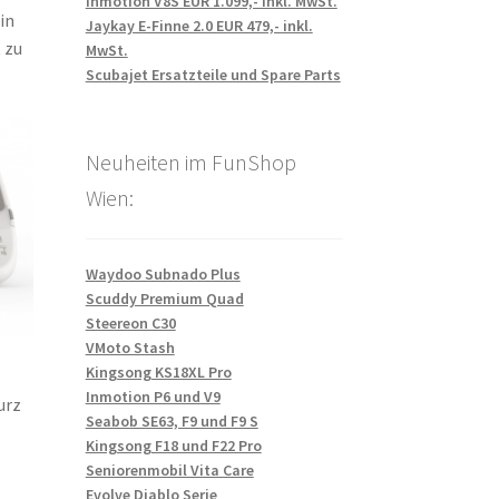
Inmotion V8S EUR 1.099,- inkl. MwSt.
in
Jaykay E-Finne 2.0 EUR 479,- inkl.
 zu
MwSt.
Scubajet Ersatzteile und Spare Parts
Neuheiten im FunShop
Wien:
Waydoo Subnado Plus
Scuddy Premium Quad
Steereon C30
VMoto Stash
Kingsong KS18XL Pro
Inmotion P6 und V9
urz
Seabob SE63, F9 und F9 S
Kingsong F18 und F22 Pro
Seniorenmobil Vita Care
Evolve Diablo Serie