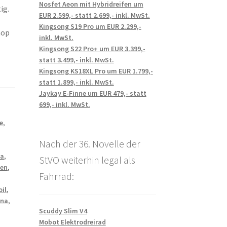
Nosfet Aeon mit Hybridreifen um
ig.
EUR 2.599,- statt 2.699,- inkl. MwSt.
Kingsong S19 Pro um EUR 2.299,-
hop
inkl. MwSt.
Kingsong S22 Pro+ um EUR 3.399,-
statt 3.499,- inkl. MwSt.
Kingsong KS18XL Pro um EUR 1.799,-
statt 1.899,- inkl. MwSt.
Jaykay E-Finne um EUR 479,- statt
699,- inkl. MwSt.
e
,
Nach der 36. Novelle der
na
,
StVO weiterhin legal als
ien
,
Fahrrad:
oil
,
nna
,
Scuddy Slim V4
Mobot Elektrodreirad