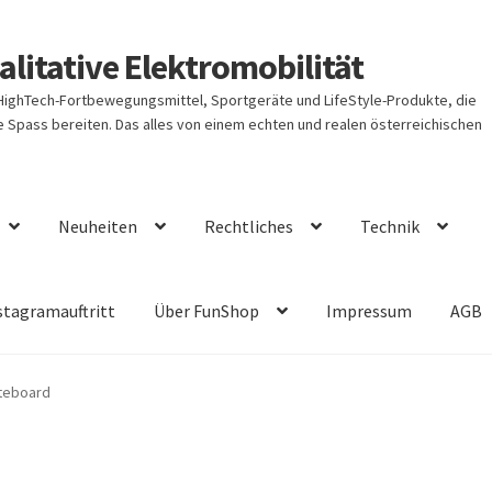
litative Elektromobilität
 HighTech-Fortbewegungsmittel, Sportgeräte und LifeStyle-Produkte, die
Spass bereiten. Das alles von einem echten und realen österreichischen
Neuheiten
Rechtliches
Technik
stagramauftritt
Über FunShop
Impressum
AGB
iteboard