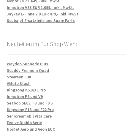
Mobot EUR 1.649,- inkl. MwSt.
Inmotion V8S EUR 1.099,- inkl. MwSt.
Jaykay E-Finne 2.0 EUR 479,- inkl. MwSt.
Scubajet Ersatzteile und Spare Parts
Neuheiten im FunShop Wien:
Waydoo Subnado Plus
Scuddy Premium Quad
Steereon C30
VMoto Stash
Kingsong KS18XL Pro
Inmotion P6 und V9
Seabob SE63, F9 und F9 S
Kingsong F18 und F22 Pro
Seniorenmobil Vita Care
Evolve Diablo Serie
Nosfet Aero und Aeon EUC