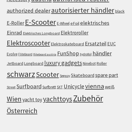
autorisierter händler
authorized dealer
black
E-Scooter
elektrisches
E-Roller
eFoil
E-Wheel
Einrad
Elektroroller
Elektrisches Longboard
Elektroscooter
Ersatzteil
EUC
Elektroskateboard
FunShop
händler
Evolve
Fliteboard
hydrofoil
fliteboard austria
luxury gadgets
Jetboard
Longboard
Roller
Ninebot
schwarz
Scooter
spare part
Skateboard
Segway
vienna
Surfboard
Unicycle
weiß
Surfbrett
SXT
Street
Zubehör
Wien
yachttoys
yacht toy
Österreich