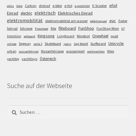
efoil
e-bike
E-Scooter
Carbon
dreirad
e-foil
akku
bike
e-mobilität
elektrisch
Einrad
Elektrisches Einrad
electric
elektromobilität
euc
elektromobilität am wasser
Evolve
elektroquad
FunShop
fliteboard
fahrrad
fahrzeug
flite
FunShop Wien
Firewheel
GT
Kingsong
Onewheel
Ninebot
Inmotion
Longboard
quad
jetboard
Unicycle
Segway
Surfboard
Skateboard
sup board
schnee
serie 2
spass
wassersport
urban
Wasserfahrzeug
Wien
wasserfahrrad
weihnachten
Österreich
yachttoys
yachttoy
Suche auf der Webseite
Suchen
nach: