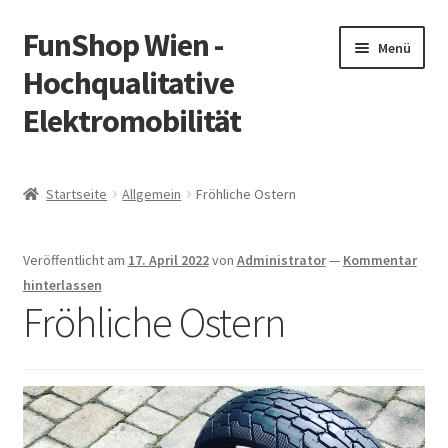
FunShop Wien -
Zur
Zum
Menü
Navigation
Inhalt
Hochqualitative
springen
springen
Elektromobilität
Unterm
Zum Onlineshop
öffnen
Startseite
Allgemein
Fröhliche Ostern
Unterm
Informationen zur Rechtslage in Österreich
öffnen
Veröffentlicht am
17. April 2022
von
Administrator
—
Kommentar
Unterm
Vorsicht Internetbetrug
hinterlassen
öffnen
Fröhliche Ostern
Unterm
Über FunShop
öffnen
Impressum
Zum Onlineshop in der Web Version