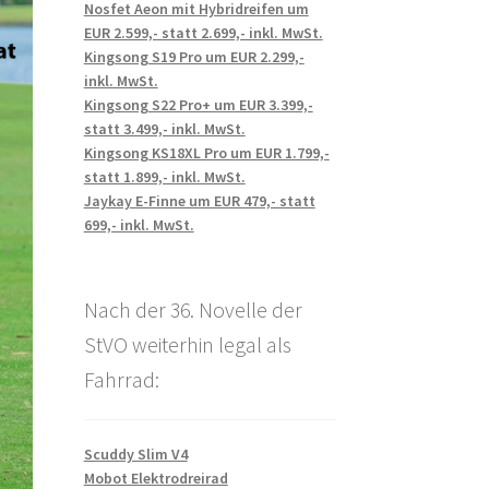
Nosfet Aeon mit Hybridreifen um
EUR 2.599,- statt 2.699,- inkl. MwSt.
Kingsong S19 Pro um EUR 2.299,-
inkl. MwSt.
Kingsong S22 Pro+ um EUR 3.399,-
statt 3.499,- inkl. MwSt.
Kingsong KS18XL Pro um EUR 1.799,-
statt 1.899,- inkl. MwSt.
Jaykay E-Finne um EUR 479,- statt
699,- inkl. MwSt.
Nach der 36. Novelle der
StVO weiterhin legal als
Fahrrad:
Scuddy Slim V4
Mobot Elektrodreirad