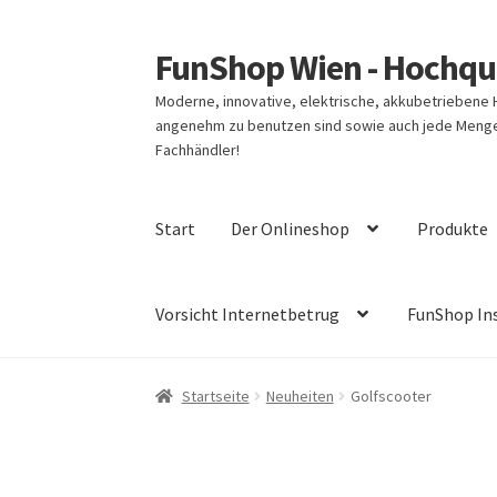
FunShop Wien - Hochqua
Zur
Zum
Navigation
Inhalt
Moderne, innovative, elektrische, akkubetriebene
springen
springen
angenehm zu benutzen sind sowie auch jede Menge 
Fachhändler!
Start
Der Onlineshop
Produkte
Vorsicht Internetbetrug
FunShop In
Startseite
Neuheiten
Golfscooter