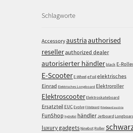
Schlagworte
authorised
austria
Accessory
reseller
authorized dealer
autorisierter händler
E-Rolle
black
E-Scooter
elektrisches
eFoil
E-Wheel
Einrad
Elektroroller
Elektrisches Longboard
Elektroscooter
Elektroskateboard
Ersatzteil
EUC
Evolve
Fliteboard
fliteboard austria
FunShop
händler
Jetboard
Longboar
hydrofoil
schwar
luxury gadgets
Roller
Ninebot