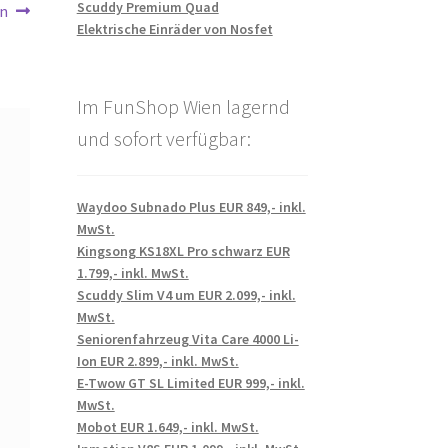
Scuddy Premium Quad
rn
Elektrische Einräder von Nosfet
Im FunShop Wien lagernd
und sofort verfügbar:
Waydoo Subnado Plus EUR 849,- inkl.
MwSt.
Kingsong KS18XL Pro schwarz EUR
1.799,- inkl. MwSt.
Scuddy Slim V4 um EUR 2.099,- inkl.
MwSt.
Seniorenfahrzeug Vita Care 4000 Li-
Ion EUR 2.899,- inkl. MwSt.
E-Twow GT SL Limited EUR 999,- inkl.
MwSt.
Mobot EUR 1.649,- inkl. MwSt.