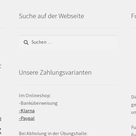
Suche auf der Webseite
F
Suchen
nach:
r
Unsere Zahlungsvarianten
Im Onlineshop:
Di
-Banküberweisung
ge
-Klarna
un
-Paypal
d
z
F
Bei Abholung in der Übungshalle:
F