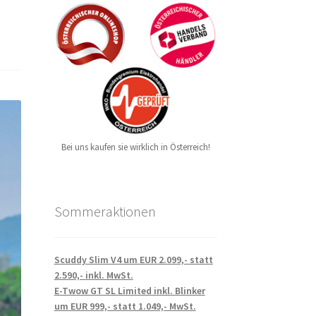
Bei uns kaufen sie wirklich in Österreich!
Sommeraktionen
Scuddy Slim V4 um EUR 2.099,- statt
2.590,- inkl. MwSt.
E-Twow GT SL Limited inkl. Blinker
um EUR 999,- statt 1.049,- MwSt.