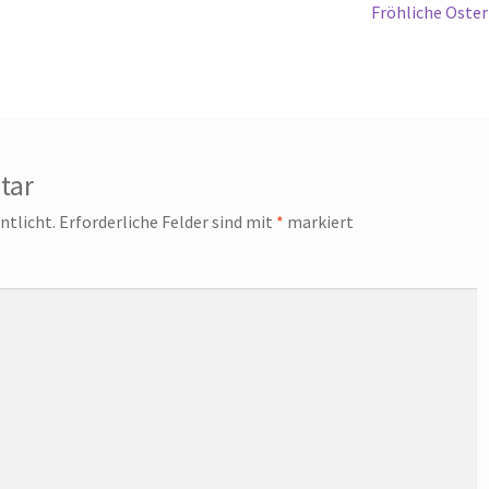
Nächster
Fröhliche Oste
Beitrag:
tar
ntlicht.
Erforderliche Felder sind mit
*
markiert