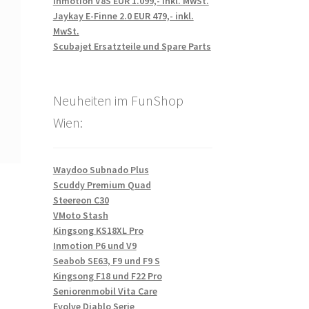
Inmotion V8S EUR 1.099,- inkl. MwSt.
Jaykay E-Finne 2.0 EUR 479,- inkl.
MwSt.
Scubajet Ersatzteile und Spare Parts
Neuheiten im FunShop
Wien:
Waydoo Subnado Plus
Scuddy Premium Quad
Steereon C30
VMoto Stash
Kingsong KS18XL Pro
Inmotion P6 und V9
Seabob SE63, F9 und F9 S
Kingsong F18 und F22 Pro
Seniorenmobil Vita Care
Evolve Diablo Serie