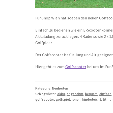
FunShop Wien hat soeben den neuen Golfsc
Einfach zu bedienen wie ein E-Scooter könne
Akkuladung zurück legen. 4 Räder sowie 2 x 1
Golfplatz.
Der Golfscooter ist für Jung und Alt geeigne
Hier geht es zum
Golfscooter
bei uns im Fun
Kategorie:
Neuheiten
Schlagwörter:
akku
,
angenehm
,
bequem
,
einfach
golfscooter
,
golfspiel
,
ionen
,
kinderleicht
,
lithiu