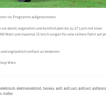
ooter ins Programm aufgenommen.
n sie damit angenehm und komfortabel bis zu 27 Loch mit einer
.000 Watt und maximal 15 km/h sorgen für eine sichere Fahrt auf 
t und unglaublich einfach zu bedienen.
Shop Wien.
,
elektrisch
,
elektromobilität
,
fairway
,
golf
,
golf cart
,
golfcart
,
golfplat
m
,
trolley