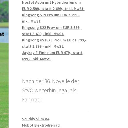
Nosfet Aeon mit Hybridreifen um
EUR 2.599,- statt 2.699,- inkl. MwSt.
Kingsong S19 Pro um EUR 2.299,-
inkl. MwSt.
Kingsong S22 Pro+ um EUR 3.399,-
statt 3.499,- inkl. MwSt.
Kingsong KS18XL Pro um EUR 1.799,-
statt 1.899,- inkl. MwSt.
Jaykay E-Finne um EUR 479,- statt
699,- inkl. MwSt.
Nach der 36. Novelle der
StVO weiterhin legal als
Fahrrad:
Scuddy Slim V4
Mobot Elektrodreirad