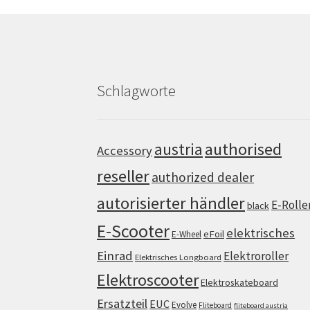
Schlagworte
authorised
austria
Accessory
reseller
authorized dealer
autorisierter händler
E-Rolle
black
E-Scooter
elektrisches
eFoil
E-Wheel
Einrad
Elektroroller
Elektrisches Longboard
Elektroscooter
Elektroskateboard
Ersatzteil
EUC
Evolve
Fliteboard
fliteboard austria