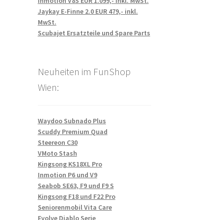
Inmotion V8S EUR 1.099,- inkl. MwSt.
Jaykay E-Finne 2.0 EUR 479,- inkl.
MwSt.
Scubajet Ersatzteile und Spare Parts
Neuheiten im FunShop
Wien:
Waydoo Subnado Plus
Scuddy Premium Quad
Steereon C30
VMoto Stash
Kingsong KS18XL Pro
Inmotion P6 und V9
Seabob SE63, F9 und F9 S
Kingsong F18 und F22 Pro
Seniorenmobil Vita Care
Evolve Diablo Serie