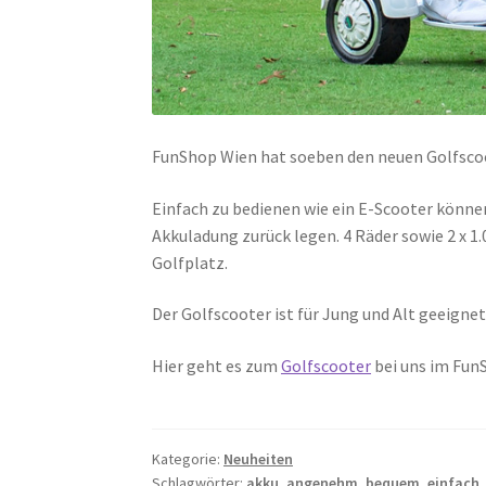
FunShop Wien hat soeben den neuen Golfsc
Einfach zu bedienen wie ein E-Scooter könne
Akkuladung zurück legen. 4 Räder sowie 2 x 1
Golfplatz.
Der Golfscooter ist für Jung und Alt geeigne
Hier geht es zum
Golfscooter
bei uns im Fun
Kategorie:
Neuheiten
Schlagwörter:
akku
,
angenehm
,
bequem
,
einfach