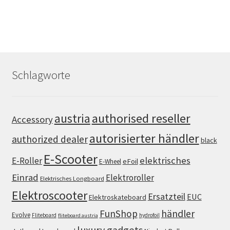
Schlagworte
authorised reseller
austria
Accessory
autorisierter händler
authorized dealer
black
E-Scooter
elektrisches
E-Roller
eFoil
E-Wheel
Einrad
Elektroroller
Elektrisches Longboard
Elektroscooter
Ersatzteil
EUC
Elektroskateboard
FunShop
händler
Evolve
Fliteboard
hydrofoil
fliteboard austria
luxury gadgets