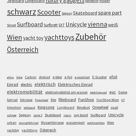
Jetboard
Longboard
Roller
Ninebot
schwarz
Scooter
spare part
Skateboard
Segway
vienna
Surfboard
Unicycle
weiß
Surfbrett
SXT
Street
Zubehör
Wien
yachttoys
yacht toy
Österreich
efoil
e-bike
E-Scooter
Carbon
dreirad
e-foil
akku
bike
e-mobilität
elektrisch
Einrad
Elektrisches Einrad
electric
elektromobilität
euc
elektromobilität am wasser
Evolve
elektroquad
FunShop
fliteboard
fahrrad
fahrzeug
flite
FunShop Wien
Firewheel
GT
Kingsong
Onewheel
Ninebot
Inmotion
Longboard
quad
jetboard
Unicycle
Segway
Surfboard
Skateboard
sup board
schnee
serie 2
spass
wassersport
urban
Wasserfahrzeug
Wien
wasserfahrrad
weihnachten
Österreich
yachttoys
yachttoy