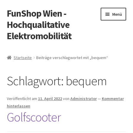
FunShop Wien -
Zur
Zum
Menü
Navigation
Inhalt
Hochqualitative
springen
springen
Elektromobilität
Unterm
Zum Onlineshop
öffnen
Startseite
Beiträge verschlagwortet mit „bequem“
Unterm
Informationen zur Rechtslage in Österreich
öffnen
Schlagwort:
bequem
Unterm
Vorsicht Internetbetrug
öffnen
Unterm
Über FunShop
Veröffentlicht am
11. April 2022
von
Administrator
—
Kommentar
öffnen
hinterlassen
Impressum
Golfscooter
Zum Onlineshop in der Web Version