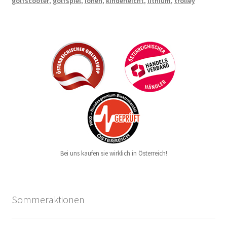
golfscooter
,
golfspiel
,
ionen
,
kinderleicht
,
lithium
,
trolley
Bei uns kaufen sie wirklich in Österreich!
Sommeraktionen