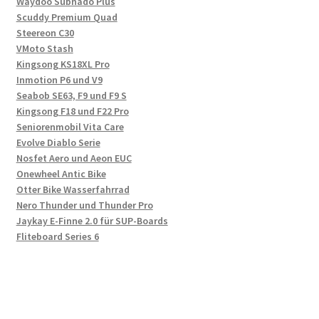
Waydoo Subnado Plus
Scuddy Premium Quad
Steereon C30
VMoto Stash
Kingsong KS18XL Pro
Inmotion P6 und V9
Seabob SE63, F9 und F9 S
Kingsong F18 und F22 Pro
Seniorenmobil Vita Care
Evolve Diablo Serie
Nosfet Aero und Aeon EUC
Onewheel Antic Bike
Otter Bike Wasserfahrrad
Nero Thunder und Thunder Pro
Jaykay E-Finne 2.0 für SUP-Boards
Fliteboard Series 6