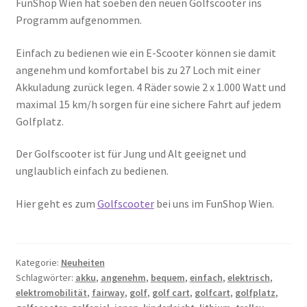
FunShop Wien hat soeben den neuen Golfscooter ins
Programm aufgenommen.
Einfach zu bedienen wie ein E-Scooter können sie damit
angenehm und komfortabel bis zu 27 Loch mit einer
Akkuladung zurück legen. 4 Räder sowie 2 x 1.000 Watt und
maximal 15 km/h sorgen für eine sichere Fahrt auf jedem
Golfplatz.
Der Golfscooter ist für Jung und Alt geeignet und
unglaublich einfach zu bedienen.
Hier geht es zum
Golfscooter
bei uns im FunShop Wien.
Kategorie:
Neuheiten
Schlagwörter:
akku
,
angenehm
,
bequem
,
einfach
,
elektrisch
,
elektromobilität
,
fairway
,
golf
,
golf cart
,
golfcart
,
golfplatz
,