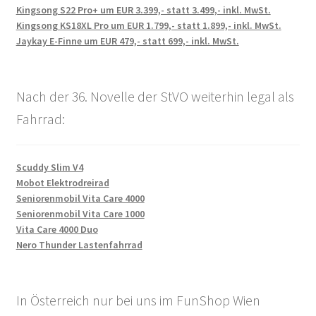
Kingsong S22 Pro+ um EUR 3.399,- statt 3.499,- inkl. MwSt.
Kingsong KS18XL Pro um EUR 1.799,- statt 1.899,- inkl. MwSt.
Jaykay E-Finne um EUR 479,- statt 699,- inkl. MwSt.
Nach der 36. Novelle der StVO weiterhin legal als
Fahrrad:
Scuddy Slim V4
Mobot Elektrodreirad
Seniorenmobil Vita Care 4000
Seniorenmobil Vita Care 1000
Vita Care 4000 Duo
Nero Thunder Lastenfahrrad
In Österreich nur bei uns im FunShop Wien