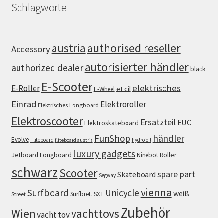
Schlagworte
authorised reseller
austria
Accessory
autorisierter händler
authorized dealer
black
E-Scooter
elektrisches
E-Roller
eFoil
E-Wheel
Einrad
Elektroroller
Elektrisches Longboard
Elektroscooter
Ersatzteil
EUC
Elektroskateboard
FunShop
händler
Evolve
Fliteboard
hydrofoil
fliteboard austria
luxury gadgets
Jetboard
Longboard
Roller
Ninebot
schwarz
Scooter
spare part
Skateboard
Segway
vienna
Surfboard
Unicycle
weiß
Surfbrett
SXT
Street
Zubehör
Wien
yachttoys
yacht toy