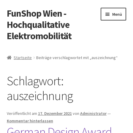
FunShop Wien -
Zur
Zum
Menü
Navigation
Inhalt
Hochqualitative
springen
springen
Elektromobilität
Unterm
Zum Onlineshop
öffnen
Startseite
Beiträge verschlagwortet mit „auszeichnung“
Unterm
Informationen zur Rechtslage in Österreich
öffnen
Schlagwort:
Unterm
Vorsicht Internetbetrug
öffnen
auszeichnung
Unterm
Über FunShop
öffnen
Impressum
Veröffentlicht am
17. Dezember 2021
von
Administrator
—
Kommentar hinterlassen
German Design Award
Zum Onlineshop in der Web Version