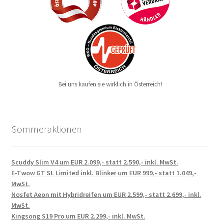
Bei uns kaufen sie wirklich in Österreich!
Sommeraktionen
Scuddy Slim V4 um EUR 2.099,- statt 2.590,- inkl. MwSt.
E-Twow GT SL Limited inkl. Blinker um EUR 999,- statt 1.049,-
MwSt.
Nosfet Aeon mit Hybridreifen um EUR 2.599,- statt 2.699,- inkl.
MwSt.
Kingsong S19 Pro um EUR 2.299,- inkl. MwSt.