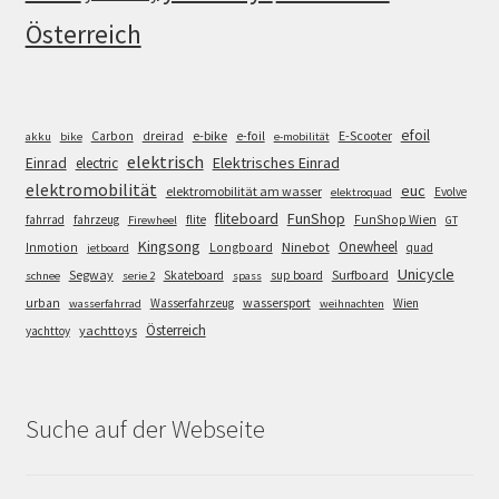
Österreich
efoil
e-bike
E-Scooter
Carbon
dreirad
e-foil
akku
bike
e-mobilität
elektrisch
Einrad
Elektrisches Einrad
electric
elektromobilität
euc
elektromobilität am wasser
Evolve
elektroquad
FunShop
fliteboard
fahrrad
fahrzeug
flite
FunShop Wien
Firewheel
GT
Kingsong
Onewheel
Ninebot
Inmotion
Longboard
quad
jetboard
Unicycle
Segway
Surfboard
Skateboard
sup board
schnee
serie 2
spass
wassersport
urban
Wasserfahrzeug
Wien
wasserfahrrad
weihnachten
Österreich
yachttoys
yachttoy
Suche auf der Webseite