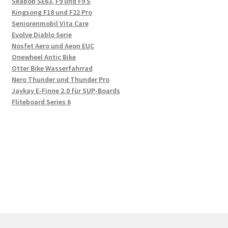
Seabob SE63, F9 und F9 S
Kingsong F18 und F22 Pro
Seniorenmobil Vita Care
Evolve Diablo Serie
Nosfet Aero und Aeon EUC
Onewheel Antic Bike
Otter Bike Wasserfahrrad
Nero Thunder und Thunder Pro
Jaykay E-Finne 2.0 für SUP-Boards
Fliteboard Series 6