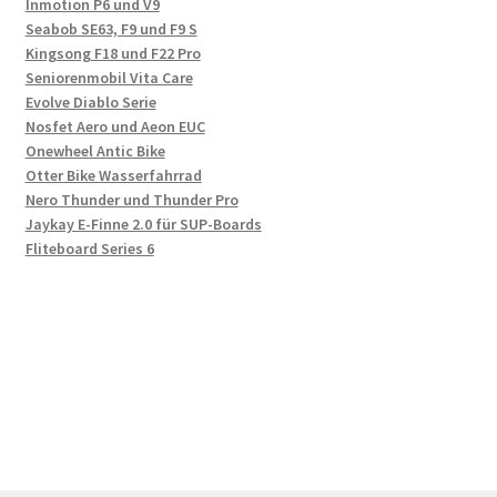
Inmotion P6 und V9
Seabob SE63, F9 und F9 S
Kingsong F18 und F22 Pro
Seniorenmobil Vita Care
Evolve Diablo Serie
Nosfet Aero und Aeon EUC
Onewheel Antic Bike
Otter Bike Wasserfahrrad
Nero Thunder und Thunder Pro
Jaykay E-Finne 2.0 für SUP-Boards
Fliteboard Series 6