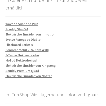
In Österreich nur bei uns im FunShop Wien
erhältlich:
Waydoo Subnado Plus
Scuddy Slim V4
Elektrische Einräder von Inmotion
Evolve Renegade Diablo
Fliteboard Series 6
Seniorenmobil Vita Care 4000
E-Twow Elektroscooter
MoBot Elektrodreirad
Elektrische Einräder von Kingsong
Scuddy Premium Quad
Elektrische Einräder von Nosfet
Im FunShop Wien lagernd und sofort verfügbar: