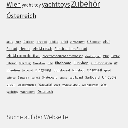
Zubehör
Wien
yachttoys
yacht toy
Österreich
efoil
e-bike
E-Scooter
Carbon
dreirad
e-foil
akku
bike
e-mobilität
elektrisch
Einrad
Elektrisches Einrad
electric
elektromobilität
euc
elektromobilität am wasser
Evolve
elektroquad
FunShop
fliteboard
fahrrad
fahrzeug
flite
FunShop Wien
Firewheel
GT
Kingsong
Onewheel
Ninebot
Inmotion
Longboard
quad
jetboard
Unicycle
Segway
Surfboard
Skateboard
sup board
schnee
serie 2
spass
wassersport
urban
Wasserfahrzeug
Wien
wasserfahrrad
weihnachten
Österreich
yachttoys
yachttoy
Suche auf der Webseite