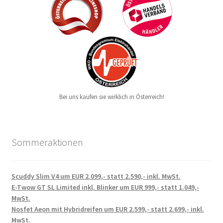
Bei uns kaufen sie wirklich in Österreich!
Sommeraktionen
Scuddy Slim V4 um EUR 2.099,- statt 2.590,- inkl. MwSt.
E-Twow GT SL Limited inkl. Blinker um EUR 999,- statt 1.049,-
MwSt.
Nosfet Aeon mit Hybridreifen um EUR 2.599,- statt 2.699,- inkl.
MwSt.