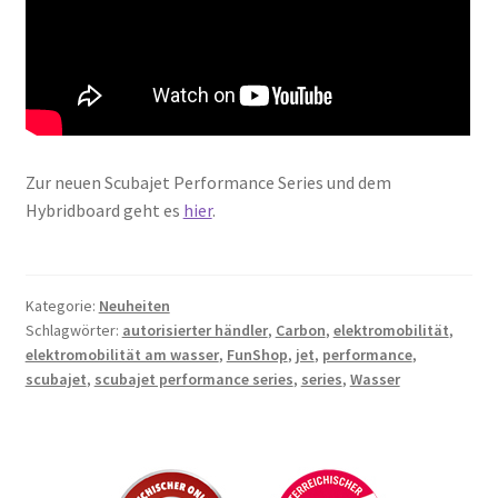
Zur neuen Scubajet Performance Series und dem
Hybridboard geht es
hier
.
Kategorie:
Neuheiten
Schlagwörter:
autorisierter händler
,
Carbon
,
elektromobilität
,
elektromobilität am wasser
,
FunShop
,
jet
,
performance
,
scubajet
,
scubajet performance series
,
series
,
Wasser