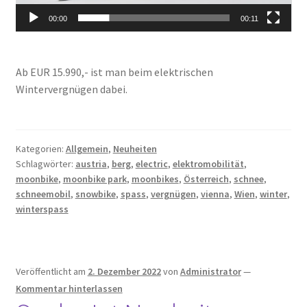
00:00
00:11
Ab EUR 15.990,- ist man beim elektrischen
Wintervergnügen dabei.
Kategorien:
Allgemein
,
Neuheiten
Schlagwörter:
austria
,
berg
,
electric
,
elektromobilität
,
moonbike
,
moonbike park
,
moonbikes
,
Österreich
,
schnee
,
schneemobil
,
snowbike
,
spass
,
vergnügen
,
vienna
,
Wien
,
winter
,
winterspass
Veröffentlicht am
2. Dezember 2022
von
Administrator
—
Kommentar hinterlassen