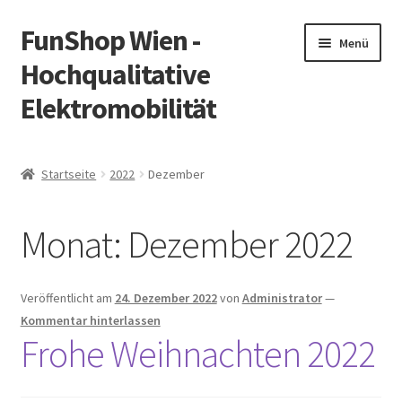
FunShop Wien -
Zur
Zum
Menü
Navigation
Inhalt
Hochqualitative
springen
springen
Elektromobilität
Unterm
Zum Onlineshop
öffnen
Startseite
2022
Dezember
Unterm
Informationen zur Rechtslage in Österreich
öffnen
Monat:
Dezember 2022
Unterm
Vorsicht Internetbetrug
öffnen
Unterm
Über FunShop
Veröffentlicht am
24. Dezember 2022
von
Administrator
—
öffnen
Kommentar hinterlassen
Impressum
Frohe Weihnachten 2022
Zum Onlineshop in der Web Version