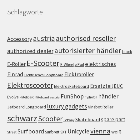
Schlagworte
authorised reseller
austria
Accessory
autorisierter händler
authorized dealer
black
E-Scooter
elektrisches
E-Roller
eFoil
E-Wheel
Einrad
Elektroroller
Elektrisches Longboard
Elektroscooter
Ersatzteil
EUC
Elektroskateboard
FunShop
händler
Evolve
Fliteboard
hydrofoil
fliteboard austria
luxury gadgets
Jetboard
Longboard
Roller
Ninebot
schwarz
Scooter
spare part
Skateboard
Segway
vienna
Surfboard
Unicycle
weiß
Surfbrett
SXT
Street