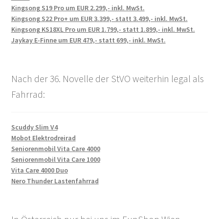
Kingsong S19 Pro um EUR 2.299,- inkl. MwSt.
Kingsong S22 Pro+ um EUR 3.399,- statt 3.499,- inkl. MwSt.
Kingsong KS18XL Pro um EUR 1.799,- statt 1.899,- inkl. MwSt.
Jaykay E-Finne um EUR 479,- statt 699,- inkl. MwSt.
Nach der 36. Novelle der StVO weiterhin legal als
Fahrrad:
Scuddy Slim V4
Mobot Elektrodreirad
Seniorenmobil Vita Care 4000
Seniorenmobil Vita Care 1000
Vita Care 4000 Duo
Nero Thunder Lastenfahrrad