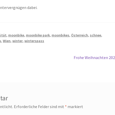
intervergnügen dabei.
ität
,
moonbike
,
moonbike park
,
moonbikes
,
Österreich
,
schnee
,
a
,
Wien
,
winter
,
winterspass
Nächster
Frohe Weihnachten 20
Beitrag:
tar
ntlicht.
Erforderliche Felder sind mit
*
markiert