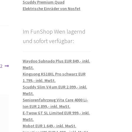
Scuddy Premium Quad
Elektrische Einräder von Nosfet
Im FunShop Wien lagernd
und sofort verfügbar:
Waydoo Subnado Plus EUR 849,- inkl.
22
MwSt.
Kingsong KS18XL Pro schwarz EUR
1.799,- inkl. MwSt.
Scuddy Slim V4 um EUR 2.099,- inkl.
MwSt.
Seniorenfahrzeug Vita Care 4000 Li-
Ion EUR 2.899,- inkl. MwSt.
E-Twow GT SL Limited EUR 999,- inkl.
MwSt.
Mobot EUR 1.649,- inkl. MwSt.