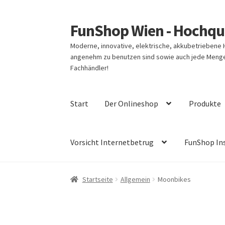
FunShop Wien - Hochqua
Zur
Zum
Navigation
Inhalt
Moderne, innovative, elektrische, akkubetriebene
springen
springen
angenehm zu benutzen sind sowie auch jede Menge 
Fachhändler!
Start
Der Onlineshop
Produkte
Vorsicht Internetbetrug
FunShop In
Startseite
Allgemein
Moonbikes