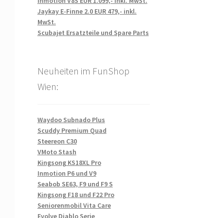
Inmotion V8S EUR 1.099,- inkl. MwSt.
Jaykay E-Finne 2.0 EUR 479,- inkl.
MwSt.
Scubajet Ersatzteile und Spare Parts
Neuheiten im FunShop
Wien:
Waydoo Subnado Plus
Scuddy Premium Quad
Steereon C30
VMoto Stash
Kingsong KS18XL Pro
Inmotion P6 und V9
Seabob SE63, F9 und F9 S
Kingsong F18 und F22 Pro
Seniorenmobil Vita Care
Evolve Diablo Serie