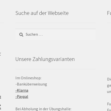
Suche auf der Webseite
F
Suchen
nach:
r
Unsere Zahlungsvarianten
Im Onlineshop:
Di
-Banküberweisung
ge
-Klarna
un
-Paypal
d
z
F
Bei Abholung in der Übungshalle:
F