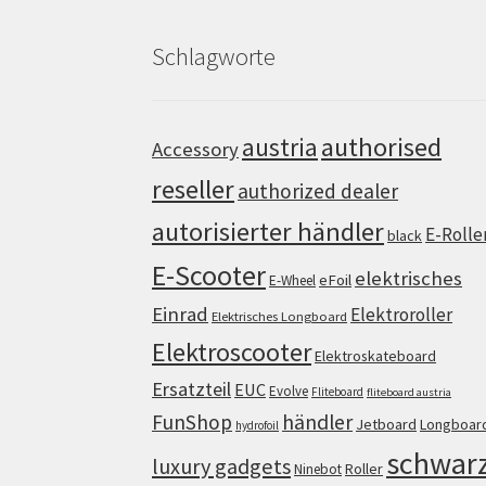
Schlagworte
authorised
austria
Accessory
reseller
authorized dealer
autorisierter händler
E-Rolle
black
E-Scooter
elektrisches
eFoil
E-Wheel
Einrad
Elektroroller
Elektrisches Longboard
Elektroscooter
Elektroskateboard
Ersatzteil
EUC
Evolve
Fliteboard
fliteboard austria
FunShop
händler
Jetboard
Longboar
hydrofoil
schwar
luxury gadgets
Roller
Ninebot