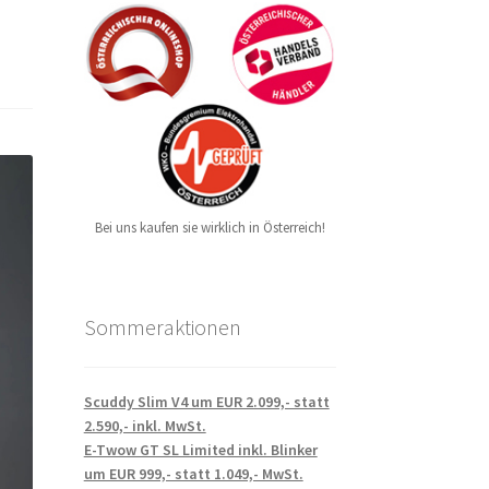
Bei uns kaufen sie wirklich in Österreich!
Sommeraktionen
Scuddy Slim V4 um EUR 2.099,- statt
2.590,- inkl. MwSt.
E-Twow GT SL Limited inkl. Blinker
um EUR 999,- statt 1.049,- MwSt.