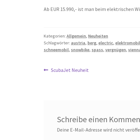
Ab EUR 15.990,- ist man beim elektrischen W
Kategorien:
Allgemein
,
Neuheiten
Schlagwörter:
austria
,
berg
,
electric
,
elektromobil
schneemobil
,
snowbike
,
spass
,
vergnügen
,
vienn
Beitragsnavigation
Vorheriger
ScubaJet Neuheit
Beitrag:
Schreibe einen Kommen
Deine E-Mail-Adresse wird nicht veröffe