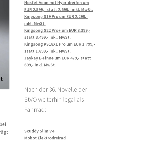
Nosfet Aeon mit Hybridreifen um
EUR 2.599,- statt 2.699,- inkl. MwSt.
Kingsong S19 Pro um EUR 2.299,-
inkl. MwSt.
Kingsong S22 Pro+ um EUR 3.399,-
statt 3.499,- inkl. MwSt.
Kingsong KS18XL Pro um EUR 1.799,-
statt 1.899,- inkl. MwSt.
Jaykay E-Finne um EUR 479,- statt
699,- inkl. MwSt.
Nach der 36. Novelle der
StVO weiterhin legal als
Fahrrad:
bei
Scuddy Slim V4
rägt
Mobot Elektrodreirad