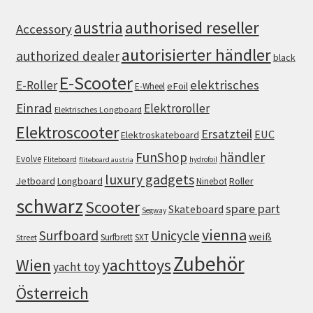
authorised reseller
austria
Accessory
autorisierter händler
authorized dealer
black
E-Scooter
elektrisches
E-Roller
eFoil
E-Wheel
Einrad
Elektroroller
Elektrisches Longboard
Elektroscooter
Ersatzteil
EUC
Elektroskateboard
FunShop
händler
Evolve
Fliteboard
hydrofoil
fliteboard austria
luxury gadgets
Jetboard
Longboard
Roller
Ninebot
schwarz
Scooter
spare part
Skateboard
Segway
vienna
Surfboard
Unicycle
weiß
Surfbrett
SXT
Street
Zubehör
Wien
yachttoys
yacht toy
Österreich