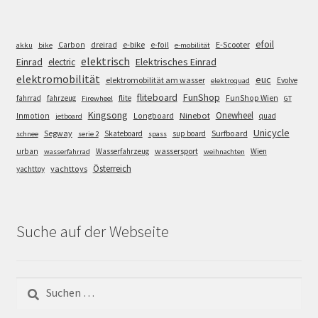
efoil
e-bike
E-Scooter
Carbon
dreirad
e-foil
akku
bike
e-mobilität
elektrisch
Einrad
Elektrisches Einrad
electric
elektromobilität
euc
elektromobilität am wasser
Evolve
elektroquad
FunShop
fliteboard
fahrrad
fahrzeug
flite
FunShop Wien
Firewheel
GT
Kingsong
Onewheel
Ninebot
Inmotion
Longboard
quad
jetboard
Unicycle
Segway
Surfboard
Skateboard
sup board
schnee
serie 2
spass
wassersport
urban
Wasserfahrzeug
Wien
wasserfahrrad
weihnachten
Österreich
yachttoys
yachttoy
Suche auf der Webseite
Suchen
nach: