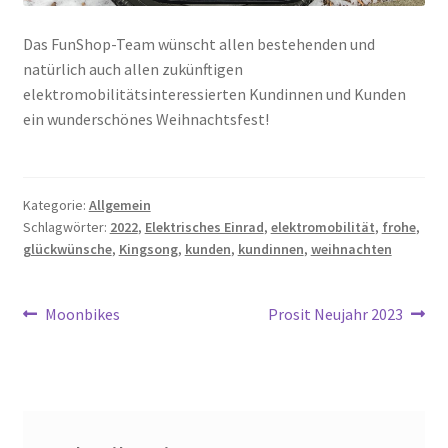
Das FunShop-Team wünscht allen bestehenden und
natürlich auch allen zukünftigen
elektromobilitätsinteressierten Kundinnen und Kunden
ein wunderschönes Weihnachtsfest!
Kategorie:
Allgemein
Schlagwörter:
2022
,
Elektrisches Einrad
,
elektromobilität
,
frohe
,
glückwünsche
,
Kingsong
,
kunden
,
kundinnen
,
weihnachten
Beitragsnavigation
Vorheriger
Nächster
Moonbikes
Prosit Neujahr 2023
Beitrag:
Beitrag: