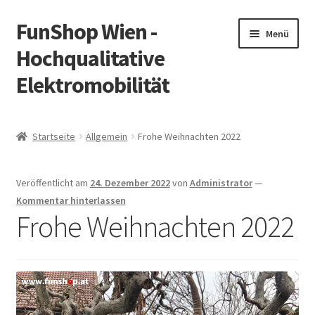
FunShop Wien -
Zur
Zum
Menü
Navigation
Inhalt
Hochqualitative
springen
springen
Elektromobilität
Unterm
Zum Onlineshop
öffnen
Startseite
Allgemein
Frohe Weihnachten 2022
Unterm
Informationen zur Rechtslage in Österreich
öffnen
Veröffentlicht am
24. Dezember 2022
von
Administrator
—
Unterm
Vorsicht Internetbetrug
Kommentar hinterlassen
öffnen
Frohe Weihnachten 2022
Unterm
Über FunShop
öffnen
Impressum
Zum Onlineshop in der Web Version