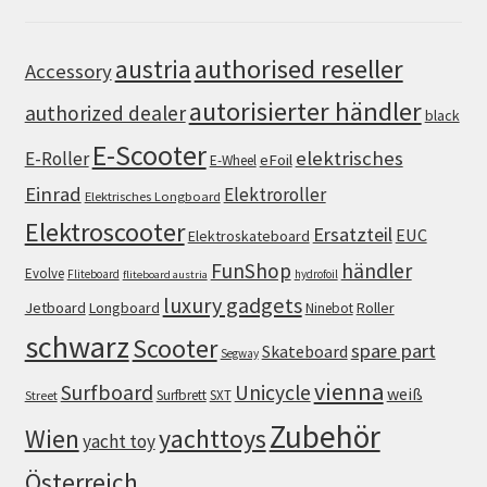
authorised reseller
austria
Accessory
autorisierter händler
authorized dealer
black
E-Scooter
elektrisches
E-Roller
eFoil
E-Wheel
Einrad
Elektroroller
Elektrisches Longboard
Elektroscooter
Ersatzteil
EUC
Elektroskateboard
FunShop
händler
Evolve
Fliteboard
hydrofoil
fliteboard austria
luxury gadgets
Jetboard
Longboard
Roller
Ninebot
schwarz
Scooter
spare part
Skateboard
Segway
vienna
Surfboard
Unicycle
weiß
Surfbrett
SXT
Street
Zubehör
Wien
yachttoys
yacht toy
Österreich