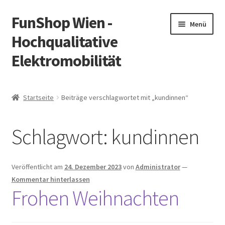
FunShop Wien -
Zur
Zum
Menü
Navigation
Inhalt
Hochqualitative
springen
springen
Elektromobilität
Unterm
Zum Onlineshop
öffnen
Startseite
Beiträge verschlagwortet mit „kundinnen“
Unterm
Informationen zur Rechtslage in Österreich
öffnen
Schlagwort:
kundinnen
Unterm
Vorsicht Internetbetrug
öffnen
Unterm
Über FunShop
Veröffentlicht am
24. Dezember 2023
von
Administrator
—
öffnen
Kommentar hinterlassen
Impressum
Frohen Weihnachten
Zum Onlineshop in der Web Version