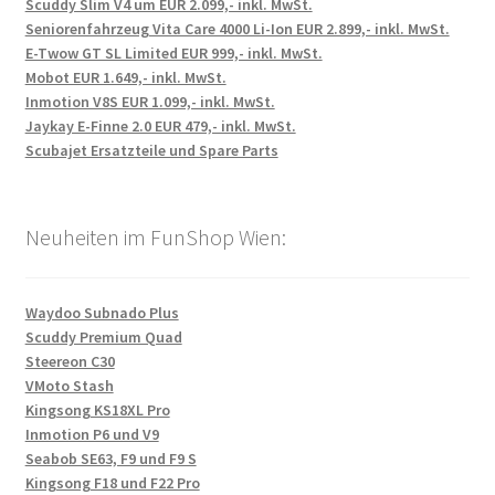
Scuddy Slim V4 um EUR 2.099,- inkl. MwSt.
Seniorenfahrzeug Vita Care 4000 Li-Ion EUR 2.899,- inkl. MwSt.
E-Twow GT SL Limited EUR 999,- inkl. MwSt.
Mobot EUR 1.649,- inkl. MwSt.
Inmotion V8S EUR 1.099,- inkl. MwSt.
Jaykay E-Finne 2.0 EUR 479,- inkl. MwSt.
Scubajet Ersatzteile und Spare Parts
Neuheiten im FunShop Wien:
Waydoo Subnado Plus
Scuddy Premium Quad
Steereon C30
VMoto Stash
Kingsong KS18XL Pro
Inmotion P6 und V9
Seabob SE63, F9 und F9 S
Kingsong F18 und F22 Pro