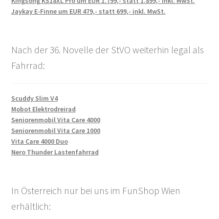
Kingsong KS18XL Pro um EUR 1.799,- statt 1.899,- inkl. MwSt.
Jaykay E-Finne um EUR 479,- statt 699,- inkl. MwSt.
Nach der 36. Novelle der StVO weiterhin legal als
Fahrrad:
Scuddy Slim V4
Mobot Elektrodreirad
Seniorenmobil Vita Care 4000
Seniorenmobil Vita Care 1000
Vita Care 4000 Duo
Nero Thunder Lastenfahrrad
In Österreich nur bei uns im FunShop Wien
erhältlich: