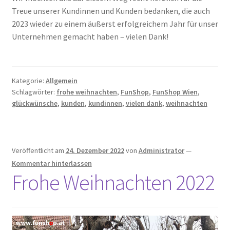
Treue unserer Kundinnen und Kunden bedanken, die auch
2023 wieder zu einem äußerst erfolgreichem Jahr für unser
Unternehmen gemacht haben – vielen Dank!
Kategorie:
Allgemein
Schlagwörter:
frohe weihnachten
,
FunShop
,
FunShop Wien
,
glückwünsche
,
kunden
,
kundinnen
,
vielen dank
,
weihnachten
Veröffentlicht am
24. Dezember 2022
von
Administrator
—
Kommentar hinterlassen
Frohe Weihnachten 2022