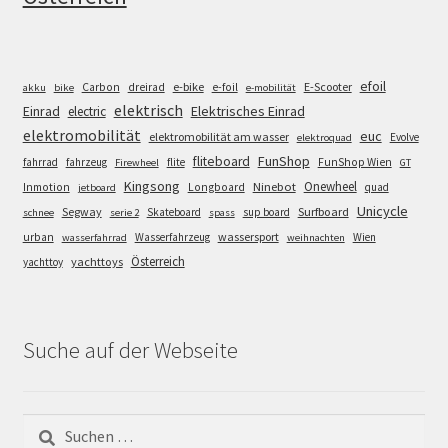
efoil
e-bike
E-Scooter
Carbon
dreirad
e-foil
akku
bike
e-mobilität
elektrisch
Einrad
Elektrisches Einrad
electric
elektromobilität
euc
elektromobilität am wasser
Evolve
elektroquad
FunShop
fliteboard
fahrrad
fahrzeug
flite
FunShop Wien
Firewheel
GT
Kingsong
Onewheel
Ninebot
Inmotion
Longboard
quad
jetboard
Unicycle
Segway
Surfboard
Skateboard
sup board
schnee
serie 2
spass
wassersport
urban
Wasserfahrzeug
Wien
wasserfahrrad
weihnachten
Österreich
yachttoys
yachttoy
Suche auf der Webseite
Suchen