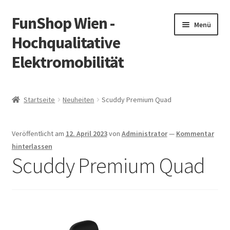
FunShop Wien -
Zur
Zum
Menü
Navigation
Inhalt
Hochqualitative
springen
springen
Elektromobilität
Unterm
Zum Onlineshop
öffnen
Startseite
Neuheiten
Scuddy Premium Quad
Unterm
Informationen zur Rechtslage in Österreich
öffnen
Veröffentlicht am
12. April 2023
von
Administrator
—
Kommentar
Unterm
Vorsicht Internetbetrug
hinterlassen
öffnen
Scuddy Premium Quad
Unterm
Über FunShop
öffnen
Impressum
Zum Onlineshop in der Web Version