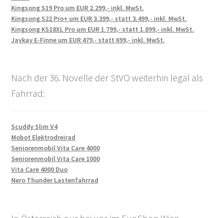
Kingsong S19 Pro um EUR 2.299,- inkl. MwSt.
Kingsong S22 Pro+ um EUR 3.399,- statt 3.499,- inkl. MwSt.
Kingsong KS18XL Pro um EUR 1.799,- statt 1.899,- inkl. MwSt.
Jaykay E-Finne um EUR 479,- statt 699,- inkl. MwSt.
Nach der 36. Novelle der StVO weiterhin legal als
Fahrrad:
Scuddy Slim V4
Mobot Elektrodreirad
Seniorenmobil Vita Care 4000
Seniorenmobil Vita Care 1000
Vita Care 4000 Duo
Nero Thunder Lastenfahrrad