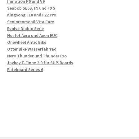
Inmotion P6 und V9
Seabob SE63, F9 und F9 S
Kingsong F18 und F22 Pro
Seniorenmobil Vita Care
Evolve Diablo Serie
Nosfet Aero und Aeon EUC
Onewheel Antic Bike
Otter Bike Wasserfahrrad
Nero Thunder und Thunder Pro
Jaykay E-Finne 2.0 für SUP-Boards
Fliteboard Series 6