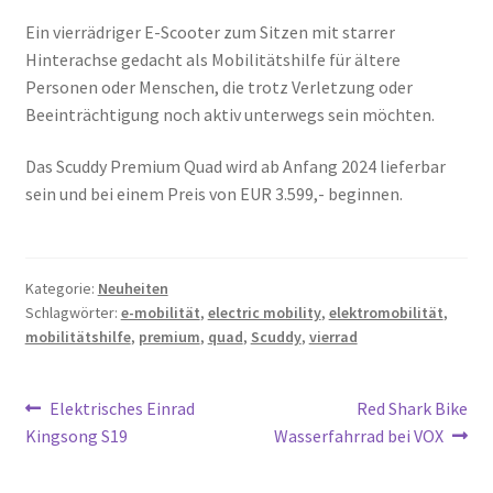
Ein vierrädriger E-Scooter zum Sitzen mit starrer
Hinterachse gedacht als Mobilitätshilfe für ältere
Personen oder Menschen, die trotz Verletzung oder
Beeinträchtigung noch aktiv unterwegs sein möchten.
Das Scuddy Premium Quad wird ab Anfang 2024 lieferbar
sein und bei einem Preis von EUR 3.599,- beginnen.
Kategorie:
Neuheiten
Schlagwörter:
e-mobilität
,
electric mobility
,
elektromobilität
,
mobilitätshilfe
,
premium
,
quad
,
Scuddy
,
vierrad
Beitragsnavigation
Vorheriger
Nächster
Elektrisches Einrad
Red Shark Bike
Beitrag:
Beitrag:
Kingsong S19
Wasserfahrrad bei VOX