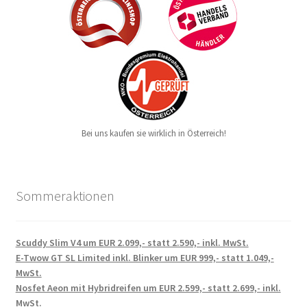
Bei uns kaufen sie wirklich in Österreich!
Sommeraktionen
Scuddy Slim V4 um EUR 2.099,- statt 2.590,- inkl. MwSt.
E-Twow GT SL Limited inkl. Blinker um EUR 999,- statt 1.049,-
MwSt.
Nosfet Aeon mit Hybridreifen um EUR 2.599,- statt 2.699,- inkl.
MwSt.