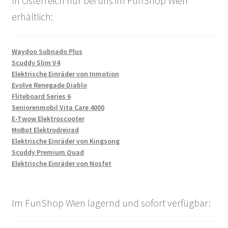
In Österreich nur bei uns im FunShop Wien
erhältlich:
Waydoo Subnado Plus
Scuddy Slim V4
Elektrische Einräder von Inmotion
Evolve Renegade Diablo
Fliteboard Series 6
Seniorenmobil Vita Care 4000
E-Twow Elektroscooter
MoBot Elektrodreirad
Elektrische Einräder von Kingsong
Scuddy Premium Quad
Elektrische Einräder von Nosfet
Im FunShop Wien lagernd und sofort verfügbar: