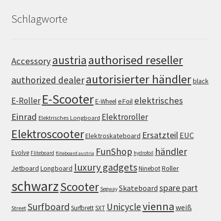
Schlagworte
authorised reseller
austria
Accessory
autorisierter händler
authorized dealer
black
E-Scooter
elektrisches
E-Roller
eFoil
E-Wheel
Einrad
Elektroroller
Elektrisches Longboard
Elektroscooter
Ersatzteil
EUC
Elektroskateboard
FunShop
händler
Evolve
Fliteboard
hydrofoil
fliteboard austria
luxury gadgets
Jetboard
Longboard
Roller
Ninebot
schwarz
Scooter
spare part
Skateboard
Segway
vienna
Surfboard
Unicycle
weiß
Surfbrett
SXT
Street