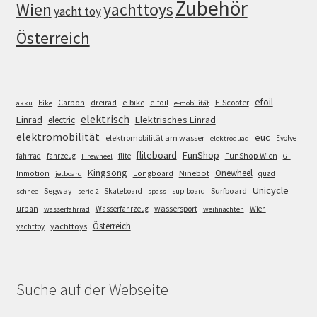
Zubehör
Wien
yachttoys
yacht toy
Österreich
efoil
e-bike
E-Scooter
Carbon
dreirad
e-foil
akku
bike
e-mobilität
elektrisch
Einrad
Elektrisches Einrad
electric
elektromobilität
euc
elektromobilität am wasser
Evolve
elektroquad
FunShop
fliteboard
fahrrad
fahrzeug
flite
FunShop Wien
Firewheel
GT
Kingsong
Onewheel
Ninebot
Inmotion
Longboard
quad
jetboard
Unicycle
Segway
Surfboard
Skateboard
sup board
schnee
serie 2
spass
wassersport
urban
Wasserfahrzeug
Wien
wasserfahrrad
weihnachten
Österreich
yachttoys
yachttoy
Suche auf der Webseite