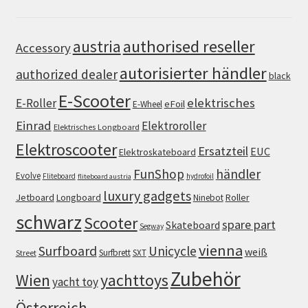
authorised reseller
austria
Accessory
autorisierter händler
authorized dealer
black
E-Scooter
elektrisches
E-Roller
eFoil
E-Wheel
Einrad
Elektroroller
Elektrisches Longboard
Elektroscooter
Ersatzteil
EUC
Elektroskateboard
FunShop
händler
Evolve
Fliteboard
hydrofoil
fliteboard austria
luxury gadgets
Jetboard
Longboard
Roller
Ninebot
schwarz
Scooter
spare part
Skateboard
Segway
vienna
Surfboard
Unicycle
weiß
Surfbrett
SXT
Street
Zubehör
Wien
yachttoys
yacht toy
Österreich