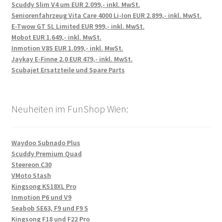
Scuddy Slim V4 um EUR 2.099,- inkl. MwSt.
Seniorenfahrzeug Vita Care 4000 Li-Ion EUR 2.899,- inkl. MwSt.
E-Twow GT SL Limited EUR 999,- inkl. MwSt.
Mobot EUR 1.649,- inkl. MwSt.
Inmotion V8S EUR 1.099,- inkl. MwSt.
Jaykay E-Finne 2.0 EUR 479,- inkl. MwSt.
Scubajet Ersatzteile und Spare Parts
Neuheiten im FunShop Wien:
Waydoo Subnado Plus
Scuddy Premium Quad
Steereon C30
VMoto Stash
Kingsong KS18XL Pro
Inmotion P6 und V9
Seabob SE63, F9 und F9 S
Kingsong F18 und F22 Pro