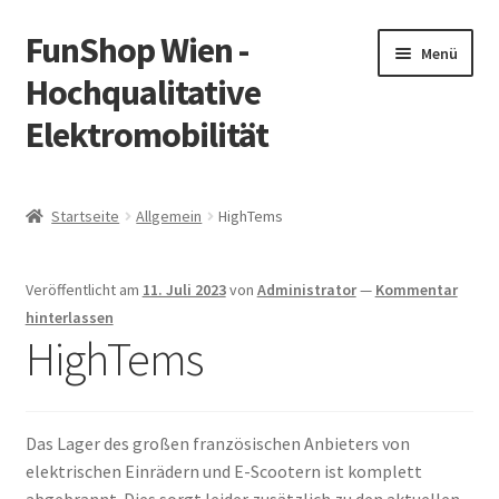
FunShop Wien -
Zur
Zum
Menü
Navigation
Inhalt
Hochqualitative
springen
springen
Elektromobilität
Unterm
Zum Onlineshop
öffnen
Startseite
Allgemein
HighTems
Unterm
Informationen zur Rechtslage in Österreich
öffnen
Veröffentlicht am
11. Juli 2023
von
Administrator
—
Kommentar
Unterm
Vorsicht Internetbetrug
hinterlassen
öffnen
HighTems
Unterm
Über FunShop
öffnen
Impressum
Das Lager des großen französischen Anbieters von
elektrischen Einrädern und E-Scootern ist komplett
Zum Onlineshop in der Web Version