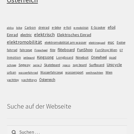
efoil
e-bike
E-Scooter
Carbon
dreirad
e-foil
akku
bike
e-mobilität
elektrisch
Einrad
Elektrisches Einrad
electric
elektromobilität
euc
elektromobilität am wasser
Evolve
elektroquad
FunShop
fliteboard
fahrrad
fahrzeug
flite
FunShop Wien
Firewheel
GT
Kingsong
Onewheel
Ninebot
Inmotion
Longboard
quad
jetboard
Unicycle
Segway
Surfboard
Skateboard
sup board
schnee
serie 2
spass
wassersport
urban
Wasserfahrzeug
Wien
wasserfahrrad
weihnachten
Österreich
yachttoys
yachttoy
Suche auf der Webseite
Suchen