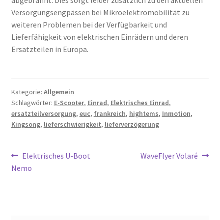
abgebrannt. Dies sorgt leider zusätzlich zu den aktuellen
Versorgungsengpässen bei Mikroelektromobilität zu
weiteren Problemen bei der Verfügbarkeit und
Lieferfähigkeit von elektrischen Einrädern und deren
Ersatzteilen in Europa.
Kategorie:
Allgemein
Schlagwörter:
E-Scooter
,
Einrad
,
Elektrisches Einrad
,
ersatzteilversorgung
,
euc
,
frankreich
,
hightems
,
Inmotion
,
Kingsong
,
lieferschwierigkeit
,
lieferverzögerung
Beitragsnavigation
Vorheriger
Nächster
Elektrisches U-Boot
WaveFlyer Volaré
Beitrag:
Beitrag:
Nemo