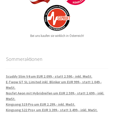
Bei uns kaufen sie wirklich in Österreich!
Sommeraktionen
Scuddy Slim V4 um EUR 2.099,- statt 2.590,- inkl. MwSt.
E-Twow GT SL Limited inkl. Blinker um EUR 999,- statt 1.049,-
MwSt.
Nosfet Aeon mit Hybridreifen um EUR 2.599,- statt 2.699,- inkl.
MwSt.
Kingsong S19 Pro um EUR 2.299,- inkl. MwSt.
Kingsong S22 Pro+ um EUR 3.399,- statt 3.499,- inkl. MwSt.