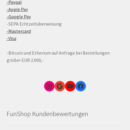
-Paypal
-Apple Pay
-Google Pay
-SEPA Echtzeitüberweisung
-Mastercard
-Visa
-Bitcoin und Etherium auf Anfrage bei Bestellungen
größer EUR 2.000,-
Instagram
Google Link zum FunShop Wien
YouTube
Facebook
FunShop Kundenbewertungen