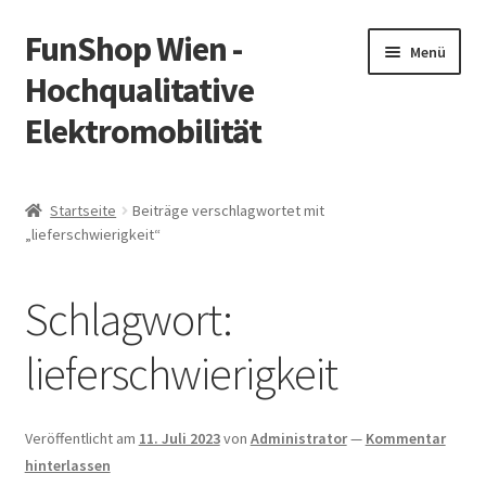
FunShop Wien -
Zur
Zum
Menü
Navigation
Inhalt
Hochqualitative
springen
springen
Elektromobilität
Unterm
Zum Onlineshop
öffnen
Startseite
Beiträge verschlagwortet mit
Unterm
„lieferschwierigkeit“
Informationen zur Rechtslage in Österreich
öffnen
Unterm
Vorsicht Internetbetrug
Schlagwort:
öffnen
Unterm
Über FunShop
lieferschwierigkeit
öffnen
Impressum
Veröffentlicht am
11. Juli 2023
von
Administrator
—
Kommentar
hinterlassen
Zum Onlineshop in der Web Version