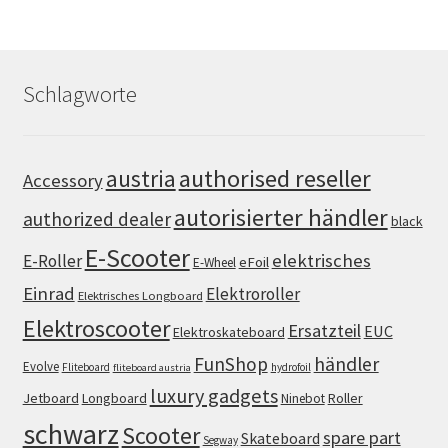
Schlagworte
authorised reseller
austria
Accessory
autorisierter händler
authorized dealer
black
E-Scooter
elektrisches
E-Roller
eFoil
E-Wheel
Einrad
Elektroroller
Elektrisches Longboard
Elektroscooter
Ersatzteil
EUC
Elektroskateboard
FunShop
händler
Evolve
Fliteboard
hydrofoil
fliteboard austria
luxury gadgets
Jetboard
Longboard
Roller
Ninebot
schwarz
Scooter
spare part
Skateboard
Segway