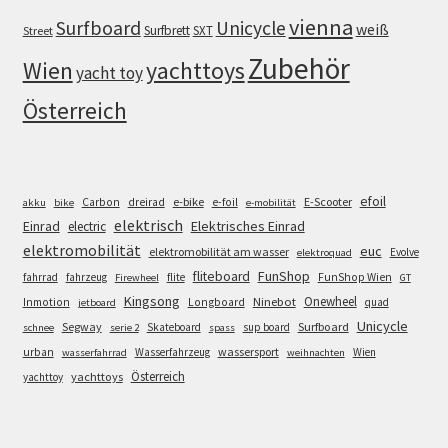
vienna
Surfboard
Unicycle
weiß
Surfbrett
SXT
Street
Zubehör
Wien
yachttoys
yacht toy
Österreich
efoil
e-bike
E-Scooter
Carbon
dreirad
e-foil
akku
bike
e-mobilität
elektrisch
Einrad
Elektrisches Einrad
electric
elektromobilität
euc
elektromobilität am wasser
Evolve
elektroquad
FunShop
fliteboard
fahrrad
fahrzeug
flite
FunShop Wien
Firewheel
GT
Kingsong
Onewheel
Ninebot
Inmotion
Longboard
quad
jetboard
Unicycle
Segway
Surfboard
Skateboard
sup board
schnee
serie 2
spass
wassersport
urban
Wasserfahrzeug
Wien
wasserfahrrad
weihnachten
Österreich
yachttoys
yachttoy