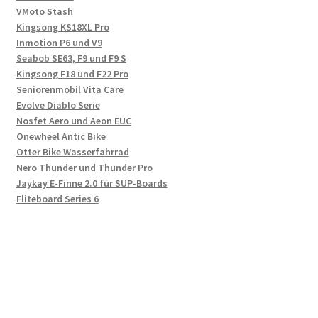
VMoto Stash
Kingsong KS18XL Pro
Inmotion P6 und V9
Seabob SE63, F9 und F9 S
Kingsong F18 und F22 Pro
Seniorenmobil Vita Care
Evolve Diablo Serie
Nosfet Aero und Aeon EUC
Onewheel Antic Bike
Otter Bike Wasserfahrrad
Nero Thunder und Thunder Pro
Jaykay E-Finne 2.0 für SUP-Boards
Fliteboard Series 6