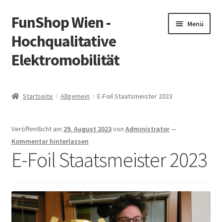
FunShop Wien -
Zur
Zum
Menü
Navigation
Inhalt
Hochqualitative
springen
springen
Elektromobilität
Unterm
Zum Onlineshop
öffnen
Startseite
Allgemein
E-Foil Staatsmeister 2023
Unterm
Informationen zur Rechtslage in Österreich
öffnen
Veröffentlicht am
29. August 2023
von
Administrator
—
Unterm
Vorsicht Internetbetrug
Kommentar hinterlassen
öffnen
E-Foil Staatsmeister 2023
Unterm
Über FunShop
öffnen
Impressum
Zum Onlineshop in der Web Version