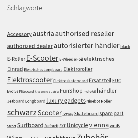
Schlagworte
authorised reseller
austria
Accessory
autorisierter händler
authorized dealer
black
E-Scooter
elektrisches
E-Roller
eFoil
E-Wheel
Einrad
Elektroroller
Elektrisches Longboard
Elektroscooter
Ersatzteil
EUC
Elektroskateboard
FunShop
händler
Evolve
Fliteboard
hydrofoil
fliteboard austria
luxury gadgets
Jetboard
Longboard
Roller
Ninebot
schwarz
Scooter
spare part
Skateboard
Segway
vienna
Surfboard
Unicycle
weiß
Surfbrett
SXT
Street
Zubehör