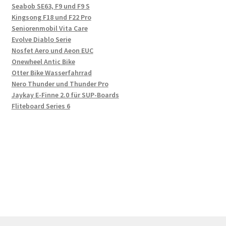
Seabob SE63, F9 und F9 S
Kingsong F18 und F22 Pro
Seniorenmobil Vita Care
Evolve Diablo Serie
Nosfet Aero und Aeon EUC
Onewheel Antic Bike
Otter Bike Wasserfahrrad
Nero Thunder und Thunder Pro
Jaykay E-Finne 2.0 für SUP-Boards
Fliteboard Series 6