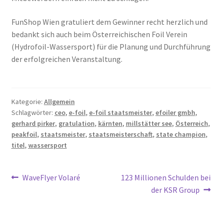
FunShop Wien gratuliert dem Gewinner recht herzlich und
bedankt sich auch beim Österreichischen Foil Verein
(Hydrofoil-Wassersport) für die Planung und Durchführung
der erfolgreichen Veranstaltung.
Kategorie:
Allgemein
Schlagwörter:
ceo
,
e-foil
,
e-foil staatsmeister
,
efoiler gmbh
,
gerhard pirker
,
gratulation
,
kärnten
,
millstätter see
,
Österreich
,
peakfoil
,
staatsmeister
,
staatsmeisterschaft
,
state champion
,
titel
,
wassersport
Beitragsnavigation
Vorheriger
Nächster
WaveFlyer Volaré
123 Millionen Schulden bei
Beitrag:
Beitrag:
der KSR Group