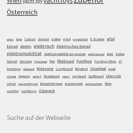
Wien
yachttoys
yacht toy
Österreich
efoil
e-bike
E-Scooter
Carbon
dreirad
e-foil
akku
bike
e-mobilität
elektrisch
Einrad
Elektrisches Einrad
electric
elektromobilität
euc
elektromobilität am wasser
Evolve
elektroquad
FunShop
fliteboard
fahrrad
fahrzeug
flite
FunShop Wien
Firewheel
GT
Kingsong
Onewheel
Ninebot
Inmotion
Longboard
quad
jetboard
Unicycle
Segway
Surfboard
Skateboard
sup board
schnee
serie 2
spass
wassersport
urban
Wasserfahrzeug
Wien
wasserfahrrad
weihnachten
Österreich
yachttoys
yachttoy
Suche auf der Webseite