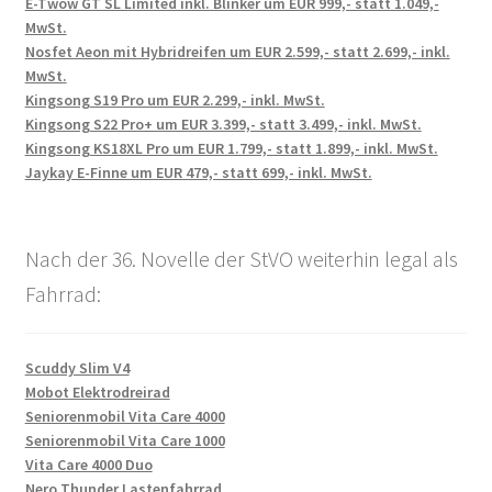
E-Twow GT SL Limited inkl. Blinker um EUR 999,- statt 1.049,-
MwSt.
Nosfet Aeon mit Hybridreifen um EUR 2.599,- statt 2.699,- inkl.
MwSt.
Kingsong S19 Pro um EUR 2.299,- inkl. MwSt.
Kingsong S22 Pro+ um EUR 3.399,- statt 3.499,- inkl. MwSt.
Kingsong KS18XL Pro um EUR 1.799,- statt 1.899,- inkl. MwSt.
Jaykay E-Finne um EUR 479,- statt 699,- inkl. MwSt.
Nach der 36. Novelle der StVO weiterhin legal als
Fahrrad:
Scuddy Slim V4
Mobot Elektrodreirad
Seniorenmobil Vita Care 4000
Seniorenmobil Vita Care 1000
Vita Care 4000 Duo
Nero Thunder Lastenfahrrad