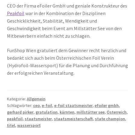
CEO der Firma eFoiler GmbH und geniale Konstrukteur des
Peakfoil
war in der Kombination der Disziplinen
Geschicklichkeit, Stabilität, Wendigkeit und
Geschwindigkeit beim Event am Millstätter See von den
Mitbewerbern einfach nicht zu schlagen.
FunShop Wien gratuliert dem Gewinner recht herzlich und
bedankt sich auch beim Österreichischen Foil Verein
(Hydrofoil-Wassersport) für die Planung und Durchführung
der erfolgreichen Veranstaltung.
Kategorie:
Allgemein
Schlagwörter:
ceo
,
e-foil
,
e-foil staatsmeister
,
efoiler gmbh
,
gerhard pirker
,
gratulation
,
kärnten
,
millstätter see
,
Österreich
,
peakfoil
,
staatsmeister
,
staatsmeisterschaft
,
state champion
,
titel
,
wassersport