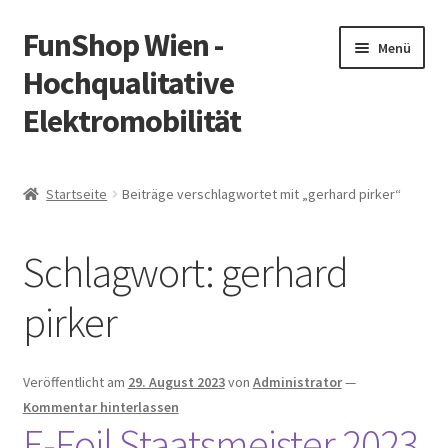
FunShop Wien -
Zur
Zum
Menü
Navigation
Inhalt
Hochqualitative
springen
springen
Elektromobilität
Unterm
Zum Onlineshop
öffnen
Startseite
Beiträge verschlagwortet mit „gerhard pirker“
Unterm
Informationen zur Rechtslage in Österreich
öffnen
Schlagwort:
gerhard
Unterm
Vorsicht Internetbetrug
öffnen
pirker
Unterm
Über FunShop
öffnen
Impressum
Veröffentlicht am
29. August 2023
von
Administrator
—
Kommentar hinterlassen
E-Foil Staatsmeister 2023
Zum Onlineshop in der Web Version