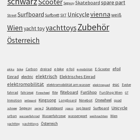
schwarz
Scooter
spare part
Skateboard
Segway
vienna
Surfboard
Unicycle
weiß
Surfbrett
SXT
Street
Zubehör
Wien
yachttoys
yacht toy
Österreich
efoil
e-bike
E-Scooter
Carbon
dreirad
e-foil
akku
bike
e-mobilität
elektrisch
Einrad
Elektrisches Einrad
electric
elektromobilität
euc
elektromobilität am wasser
Evolve
elektroquad
FunShop
fliteboard
fahrrad
fahrzeug
flite
FunShop Wien
Firewheel
GT
Kingsong
Onewheel
Ninebot
Inmotion
Longboard
quad
jetboard
Unicycle
Segway
Surfboard
Skateboard
sup board
schnee
serie 2
spass
wassersport
urban
Wasserfahrzeug
Wien
wasserfahrrad
weihnachten
Österreich
yachttoys
yachttoy