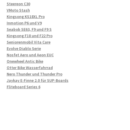
Steereon C30
VMoto Stash
Kingsong KS18XL Pro
Inmotion P6 und V9
Seabob SE63, F9 und F9 S
Kingsong F18 und F22 Pro
Seniorenmobil Vita Care
Evolve Diablo Serie
Nosfet Aero und Aeon EUC
Onewheel Antic Bike
Otter Bike Wasserfahrrad
Nero Thunder und Thunder Pro
Jaykay E-Finne 2.0 für SUP-Boards
Fliteboard Series 6