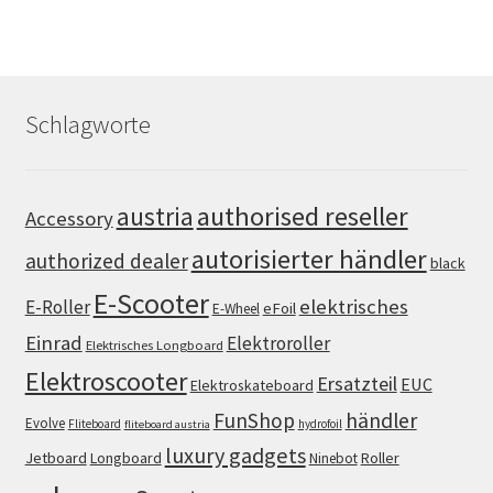
Schlagworte
authorised reseller
austria
Accessory
autorisierter händler
authorized dealer
black
E-Scooter
elektrisches
E-Roller
eFoil
E-Wheel
Einrad
Elektroroller
Elektrisches Longboard
Elektroscooter
Ersatzteil
EUC
Elektroskateboard
FunShop
händler
Evolve
Fliteboard
hydrofoil
fliteboard austria
luxury gadgets
Jetboard
Longboard
Roller
Ninebot