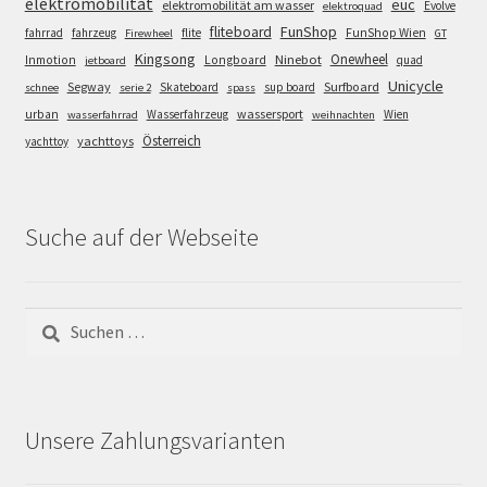
elektromobilität
euc
elektromobilität am wasser
Evolve
elektroquad
FunShop
fliteboard
fahrrad
fahrzeug
flite
FunShop Wien
Firewheel
GT
Kingsong
Onewheel
Ninebot
Inmotion
Longboard
quad
jetboard
Unicycle
Segway
Surfboard
Skateboard
sup board
schnee
serie 2
spass
wassersport
urban
Wasserfahrzeug
Wien
wasserfahrrad
weihnachten
Österreich
yachttoys
yachttoy
Suche auf der Webseite
Suchen
nach:
Unsere Zahlungsvarianten