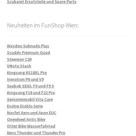
Scubajet Ersatzteile und Spare Parts
Neuheiten im FunShop Wien:
Waydoo Subnado Plus
Scuddy Premium Quad
Steereon C30
VMoto Stash
Kingsong KS18XL Pro
Inmotion P6 und V9
Seabob SE63, F9 und F9 S
Kingsong F18 und F22 Pro
Seniorenmobil Vita Care
Evolve Diablo Serie
Nosfet Aero und Aeon EUC
Onewheel Antic Bike
Otter Bike Wasserfahrrad
Nero Thunder und Thunder Pro