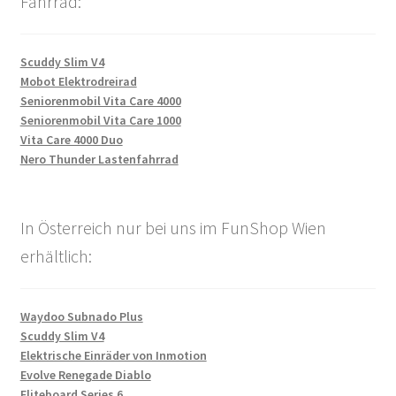
Fahrrad:
Scuddy Slim V4
Mobot Elektrodreirad
Seniorenmobil Vita Care 4000
Seniorenmobil Vita Care 1000
Vita Care 4000 Duo
Nero Thunder Lastenfahrrad
In Österreich nur bei uns im FunShop Wien
erhältlich:
Waydoo Subnado Plus
Scuddy Slim V4
Elektrische Einräder von Inmotion
Evolve Renegade Diablo
Fliteboard Series 6