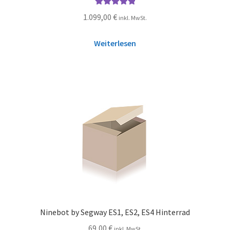
Bewertet mit
1.099,00
€
inkl. MwSt.
5.00
von 5
Weiterlesen
Ninebot by Segway ES1, ES2, ES4 Hinterrad
69,00
€
inkl. MwSt.