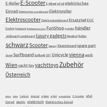
E-Scooter
elektrisches
E-Roller
eFoil
E-Wheel
Einrad
Elektroroller
Elektrisches Longboard
Elektroscooter
Ersatzteil
EUC
Elektroskateboard
FunShop
händler
Evolve
Fliteboard
hydrofoil
fliteboard austria
luxury gadgets
Jetboard
Longboard
Roller
Ninebot
schwarz
Scooter
spare part
Skateboard
Segway
vienna
Surfboard
Unicycle
weiß
Surfbrett
SXT
Street
Zubehör
Wien
yachttoys
yacht toy
Österreich
efoil
e-bike
E-Scooter
Carbon
dreirad
e-foil
akku
bike
e-mobilität
elektrisch
Einrad
Elektrisches Einrad
electric