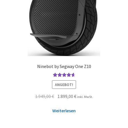
Ninebot by Segway One Z10
Bewertet mit
ANGEBOT!
4.75
von 5
1.949,00
€
1.899,00
€
inkl. MwSt.
Weiterlesen