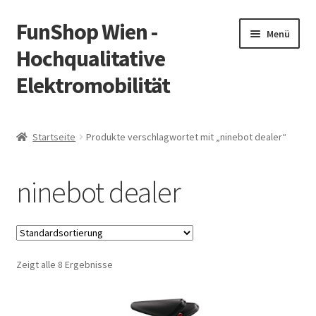
FunShop Wien -
Zur
Zum
Menü
Navigation
Inhalt
Hochqualitative
springen
springen
Elektromobilität
Unterm
Zum Onlineshop
öffnen
Startseite
Produkte verschlagwortet mit „ninebot dealer“
Unterm
Informationen zur Rechtslage in Österreich
öffnen
ninebot dealer
Unterm
Vorsicht Internetbetrug
öffnen
Unterm
Über FunShop
öffnen
Zeigt alle 8 Ergebnisse
Impressum
Zum Onlineshop in der Web Version