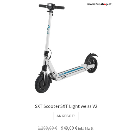
SXT Scooter SXT Light weiss V2
ANGEBOT!
1.199,00
€
949,00
€
inkl. MwSt.