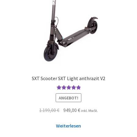
SXT Scooter SXT Light anthrazit V2
Bewertet mit
ANGEBOT!
5.00
von 5
1.199,00
€
949,00
€
inkl. MwSt.
Weiterlesen