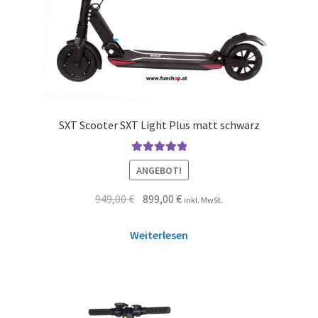
SXT Scooter SXT Light Plus matt schwarz
Bewertet mit
ANGEBOT!
5.00
von 5
949,00
€
899,00
€
inkl. MwSt.
Weiterlesen