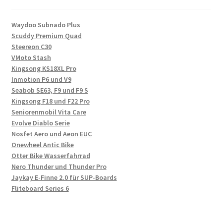
Waydoo Subnado Plus
Scuddy Premium Quad
Steereon C30
VMoto Stash
Kingsong KS18XL Pro
Inmotion P6 und V9
Seabob SE63, F9 und F9 S
Kingsong F18 und F22 Pro
Seniorenmobil Vita Care
Evolve Diablo Serie
Nosfet Aero und Aeon EUC
Onewheel Antic Bike
Otter Bike Wasserfahrrad
Nero Thunder und Thunder Pro
Jaykay E-Finne 2.0 für SUP-Boards
Fliteboard Series 6