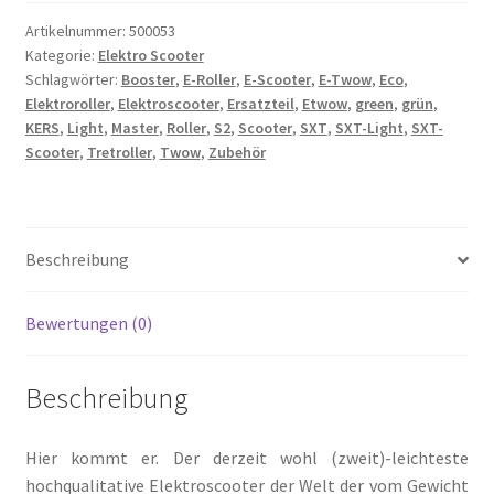
Artikelnummer:
500053
Kategorie:
Elektro Scooter
Schlagwörter:
Booster
,
E-Roller
,
E-Scooter
,
E-Twow
,
Eco
,
Elektroroller
,
Elektroscooter
,
Ersatzteil
,
Etwow
,
green
,
grün
,
KERS
,
Light
,
Master
,
Roller
,
S2
,
Scooter
,
SXT
,
SXT-Light
,
SXT-
Scooter
,
Tretroller
,
Twow
,
Zubehör
Beschreibung
Bewertungen (0)
Beschreibung
Hier kommt er. Der derzeit wohl (zweit)-leichteste
hochqualitative Elektroscooter der Welt der vom Gewicht