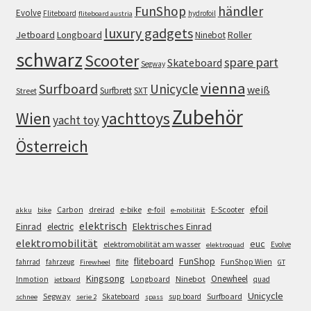
FunShop
händler
Evolve
Fliteboard
hydrofoil
fliteboard austria
luxury gadgets
Jetboard
Longboard
Roller
Ninebot
schwarz
Scooter
spare part
Skateboard
Segway
vienna
Surfboard
Unicycle
weiß
Surfbrett
SXT
Street
Zubehör
Wien
yachttoys
yacht toy
Österreich
efoil
e-bike
E-Scooter
Carbon
dreirad
e-foil
akku
bike
e-mobilität
elektrisch
Einrad
Elektrisches Einrad
electric
elektromobilität
euc
elektromobilität am wasser
Evolve
elektroquad
FunShop
fliteboard
fahrrad
fahrzeug
flite
FunShop Wien
Firewheel
GT
Kingsong
Onewheel
Ninebot
Inmotion
Longboard
quad
jetboard
Unicycle
Segway
Surfboard
Skateboard
sup board
schnee
serie 2
spass