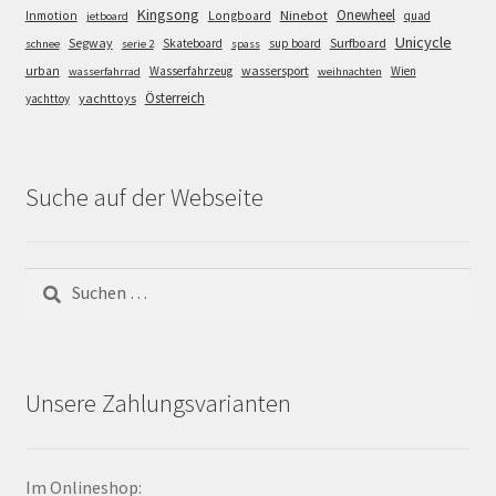
Kingsong
Onewheel
Ninebot
Inmotion
Longboard
quad
jetboard
Unicycle
Segway
Surfboard
Skateboard
sup board
schnee
serie 2
spass
wassersport
urban
Wasserfahrzeug
Wien
wasserfahrrad
weihnachten
Österreich
yachttoys
yachttoy
Suche auf der Webseite
Suchen
nach:
Unsere Zahlungsvarianten
Im Onlineshop: