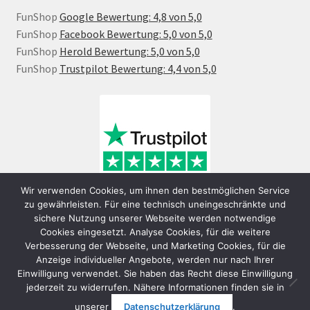
FunShop
Google Bewertung: 4,8 von 5,0
FunShop
Facebook Bewertung: 5,0 von 5,0
FunShop
Herold Bewertung: 5,0 von 5,0
FunShop
Trustpilot Bewertung: 4,4 von 5,0
Wir verwenden Cookies, um ihnen den bestmöglichen Service
zu gewährleisten. Für eine technisch uneingeschränkte und
sichere Nutzung unserer Webseite werden notwendige
Cookies eingesetzt. Analyse Cookies, für die weitere
Verbesserung der Webseite, und Marketing Cookies, für die
Anzeige individueller Angebote, werden nur nach Ihrer
Einwilligung verwendet. Sie haben das Recht diese Einwilligung
jederzeit zu widerrufen. Nähere Informationen finden sie in
© FunShop Wien - Hochqualitative Elektromobilität 2026
unserer
Datenschutzerklärung
.