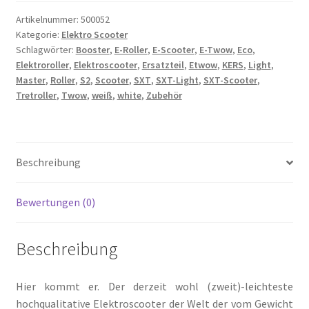
Artikelnummer:
500052
Kategorie:
Elektro Scooter
Schlagwörter:
Booster
,
E-Roller
,
E-Scooter
,
E-Twow
,
Eco
,
Elektroroller
,
Elektroscooter
,
Ersatzteil
,
Etwow
,
KERS
,
Light
,
Master
,
Roller
,
S2
,
Scooter
,
SXT
,
SXT-Light
,
SXT-Scooter
,
Tretroller
,
Twow
,
weiß
,
white
,
Zubehör
Beschreibung
Bewertungen (0)
Beschreibung
Hier kommt er. Der derzeit wohl (zweit)-leichteste
hochqualitative Elektroscooter der Welt der vom Gewicht