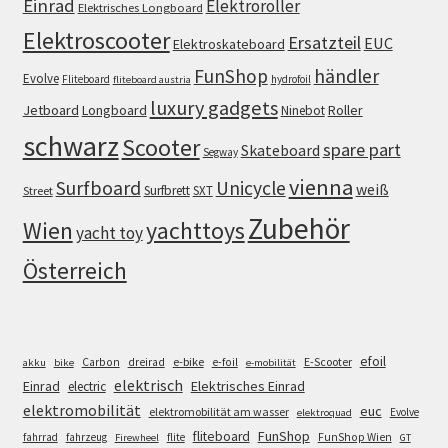
Einrad
Elektroroller
Elektrisches Longboard
Elektroscooter
Ersatzteil
EUC
Elektroskateboard
FunShop
händler
Evolve
Fliteboard
hydrofoil
fliteboard austria
luxury gadgets
Jetboard
Longboard
Roller
Ninebot
schwarz
Scooter
spare part
Skateboard
Segway
vienna
Surfboard
Unicycle
weiß
Surfbrett
SXT
Street
Zubehör
Wien
yachttoys
yacht toy
Österreich
efoil
e-bike
E-Scooter
Carbon
dreirad
e-foil
akku
bike
e-mobilität
elektrisch
Einrad
Elektrisches Einrad
electric
elektromobilität
euc
elektromobilität am wasser
Evolve
elektroquad
FunShop
fliteboard
fahrrad
fahrzeug
flite
FunShop Wien
Firewheel
GT