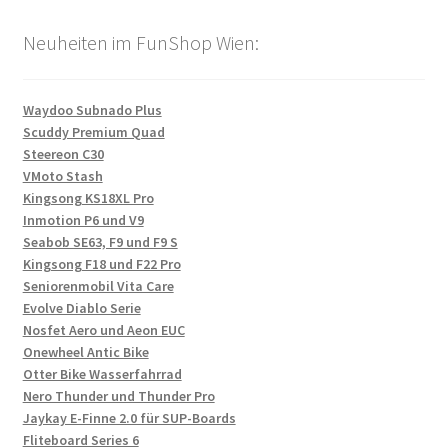
Neuheiten im FunShop Wien:
Waydoo Subnado Plus
Scuddy Premium Quad
Steereon C30
VMoto Stash
Kingsong KS18XL Pro
Inmotion P6 und V9
Seabob SE63, F9 und F9 S
Kingsong F18 und F22 Pro
Seniorenmobil Vita Care
Evolve Diablo Serie
Nosfet Aero und Aeon EUC
Onewheel Antic Bike
Otter Bike Wasserfahrrad
Nero Thunder und Thunder Pro
Jaykay E-Finne 2.0 für SUP-Boards
Fliteboard Series 6