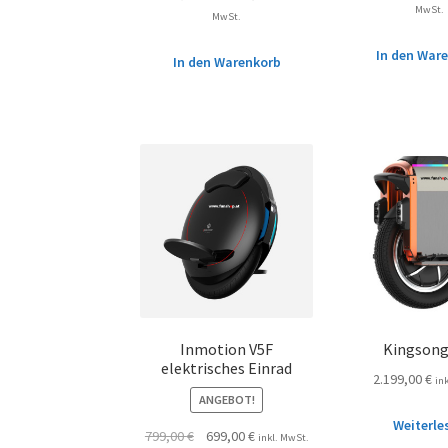
MwSt.
MwSt.
In den War
In den Warenkorb
Inmotion V5F
Kingsong
elektrisches Einrad
2.199,00
€
in
ANGEBOT!
Weiterle
799,00
€
699,00
€
inkl. MwSt.