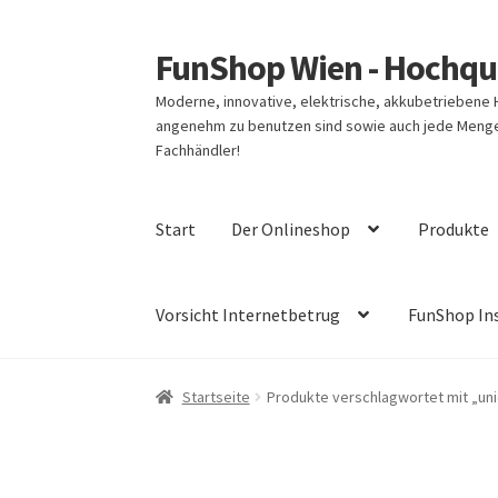
FunShop Wien - Hochqua
Zur
Zum
Navigation
Inhalt
Moderne, innovative, elektrische, akkubetriebene
springen
springen
angenehm zu benutzen sind sowie auch jede Menge 
Fachhändler!
Start
Der Onlineshop
Produkte
Vorsicht Internetbetrug
FunShop In
Startseite
Produkte verschlagwortet mit „uni