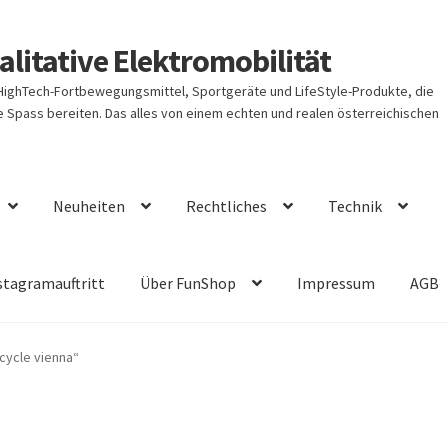
litative Elektromobilität
 HighTech-Fortbewegungsmittel, Sportgeräte und LifeStyle-Produkte, die
Spass bereiten. Das alles von einem echten und realen österreichischen
Neuheiten
Rechtliches
Technik
stagramauftritt
Über FunShop
Impressum
AGB
cycle vienna“