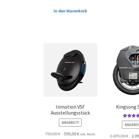
In den Warenkorb
Inmotion V5F
Kingsong 
Ausstellungsstück
Bewertet m
ANGEBOT!
ANGEBO
4.50
von 
799,00
€
599,00
€
inkl. MwSt.
2.499,00
€
2.0