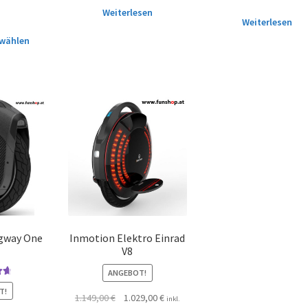
Weiterlesen
Weiterlesen
wählen
egway One
Inmotion Elektro Einrad
V8
ANGEBOT!
mit
T!
1.149,00
€
1.029,00
€
5
inkl.