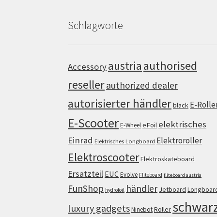
Schlagworte
authorised
austria
Accessory
reseller
authorized dealer
autorisierter händler
E-Rolle
black
E-Scooter
elektrisches
eFoil
E-Wheel
Einrad
Elektroroller
Elektrisches Longboard
Elektroscooter
Elektroskateboard
Ersatzteil
EUC
Evolve
Fliteboard
fliteboard austria
FunShop
händler
Jetboard
Longboar
hydrofoil
schwar
luxury gadgets
Roller
Ninebot