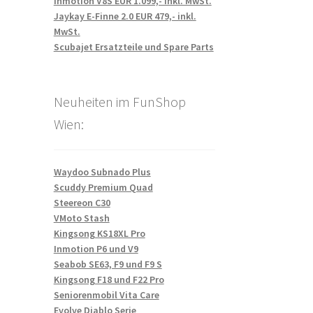
Inmotion V8S EUR 1.099,- inkl. MwSt.
Jaykay E-Finne 2.0 EUR 479,- inkl.
MwSt.
Scubajet Ersatzteile und Spare Parts
Neuheiten im FunShop
Wien:
Waydoo Subnado Plus
Scuddy Premium Quad
Steereon C30
VMoto Stash
Kingsong KS18XL Pro
Inmotion P6 und V9
Seabob SE63, F9 und F9 S
Kingsong F18 und F22 Pro
Seniorenmobil Vita Care
Evolve Diablo Serie