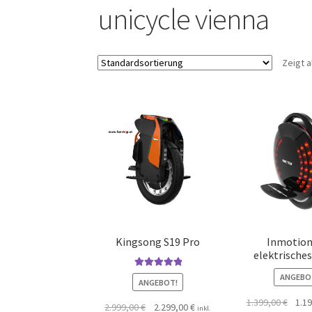
unicycle vienna
Zeigt a
Kingsong S19 Pro
Inmotion
elektrisches
Bewertet mit
ANGEBO
ANGEBOT!
5.00
von 5
1.399,00
€
1.1
2.999,00
€
2.299,00
€
inkl.