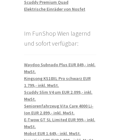
Scuddy Premium Quad
Elektrische Einräder von Nosfet
Im FunShop Wien lagernd
und sofort verfügbar:
Waydoo Subnado Plus EUR 849,- inkl.
MwSt.
Kingsong KS18XL Pro schwarz EUR
1.799,- inkl. MwSt.
Scuddy Slim V4 um EUR 2.099,- inkl.
MwSt.
Seniorenfahrzeug Vita Care 4000 Li-
Ion EUR 2.899,- inkl. MwSt.
E-Twow GT SL Limited EUR 999,- inkl.
MwSt.
Mobot EUR 1.649,- inkl. MwSt.