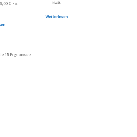
MwSt.
99,00
€
inkl.
Weiterlesen
sen
lle 15 Ergebnisse