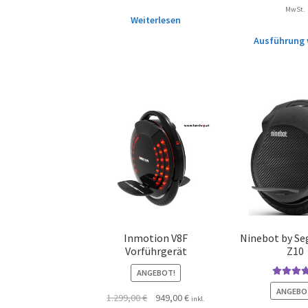
MwSt.
Weiterlesen
Ausführung 
Inmotion V8F
Ninebot by S
Vorführgerät
Z10
ANGEBOT!
Bewertet 
ANGEBO
1.299,00
€
949,00
€
4.75
von 
inkl.