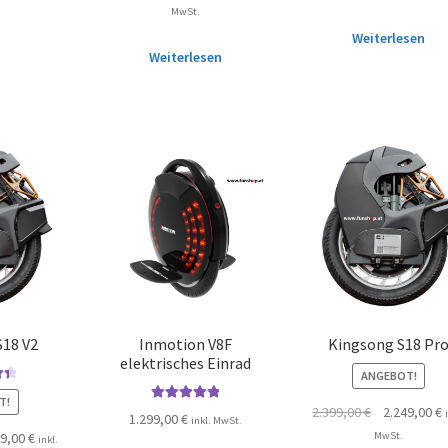
MwSt.
Weiterlesen
Weiterlesen
S18 V2
Inmotion V8F
Kingsong S18 Pr
elektrisches Einrad
ANGEBOT!
it
T!
2.399,00
€
2.249,00
€
5
Bewertet mit
1.299,00
€
inkl. MwSt.
5.00
von 5
MwSt.
99,00
€
inkl.