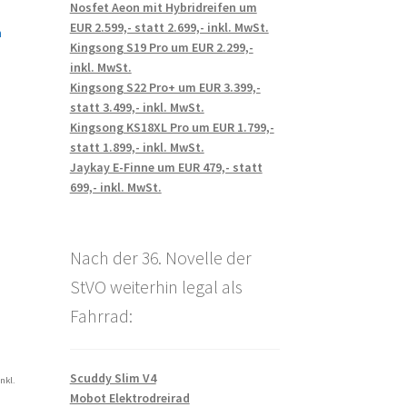
Nosfet Aeon mit Hybridreifen um
EUR 2.599,- statt 2.699,- inkl. MwSt.
n
Kingsong S19 Pro um EUR 2.299,-
inkl. MwSt.
Kingsong S22 Pro+ um EUR 3.399,-
statt 3.499,- inkl. MwSt.
Kingsong KS18XL Pro um EUR 1.799,-
statt 1.899,- inkl. MwSt.
Jaykay E-Finne um EUR 479,- statt
699,- inkl. MwSt.
Nach der 36. Novelle der
StVO weiterhin legal als
Fahrrad:
Scuddy Slim V4
inkl.
Mobot Elektrodreirad