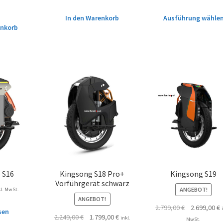
In den Warenkorb
Ausführung wähle
enkorb
 S16
Kingsong S18 Pro+
Kingsong S19
Vorführgerät schwarz
ANGEBOT!
kl. MwSt.
ANGEBOT!
2.799,00
€
2.699,00
€
sen
2.249,00
€
1.799,00
€
inkl.
MwSt.