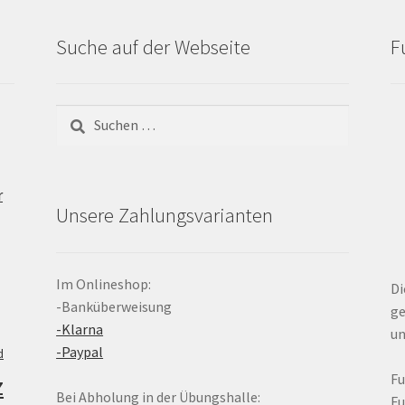
Suche auf der Webseite
F
Suchen
nach:
r
Unsere Zahlungsvarianten
Im Onlineshop:
Di
-Banküberweisung
ge
-Klarna
un
-Paypal
d
z
F
Bei Abholung in der Übungshalle:
F