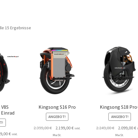
lle 15 Ergebnisse
 V8S
Kingsong S16 Pro
Kingsong S18 Pro
 Einrad
ANGEBOT!
ANGEBOT!
T!
2.399,00
€
2.199,00
€
2.249,00
€
2.099,00
€
inkl.
99,00
€
inkl.
MwSt.
MwSt.