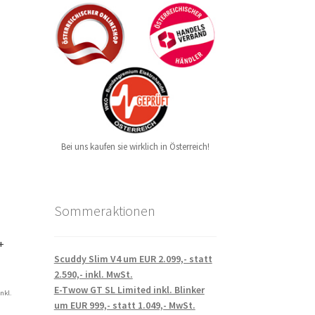
Bei uns kaufen sie wirklich in Österreich!
Sommeraktionen
+
Scuddy Slim V4 um EUR 2.099,- statt
2.590,- inkl. MwSt.
E-Twow GT SL Limited inkl. Blinker
inkl.
um EUR 999,- statt 1.049,- MwSt.