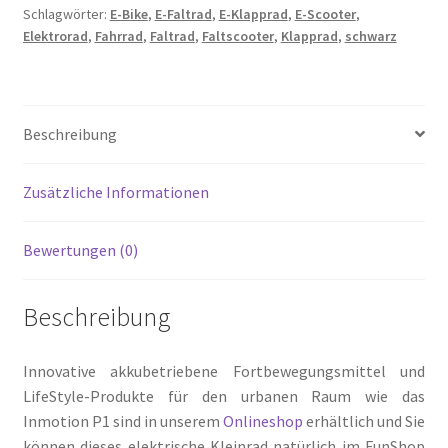
Schlagwörter:
E-Bike
,
E-Faltrad
,
E-Klapprad
,
E-Scooter
,
Elektrorad
,
Fahrrad
,
Faltrad
,
Faltscooter
,
Klapprad
,
schwarz
Beschreibung
Zusätzliche Informationen
Bewertungen (0)
Beschreibung
Innovative akkubetriebene Fortbewegungsmittel und
LifeStyle-Produkte für den urbanen Raum wie das
Inmotion P1 sind in unserem
Onlineshop
erhältlich und Sie
können dieses elektrische Kleinrad natürlich im FunShop