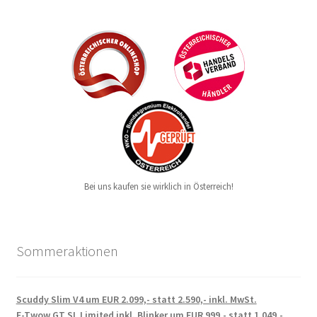
Bei uns kaufen sie wirklich in Österreich!
Sommeraktionen
Scuddy Slim V4 um EUR 2.099,- statt 2.590,- inkl. MwSt.
E-Twow GT SL Limited inkl. Blinker um EUR 999,- statt 1.049,-