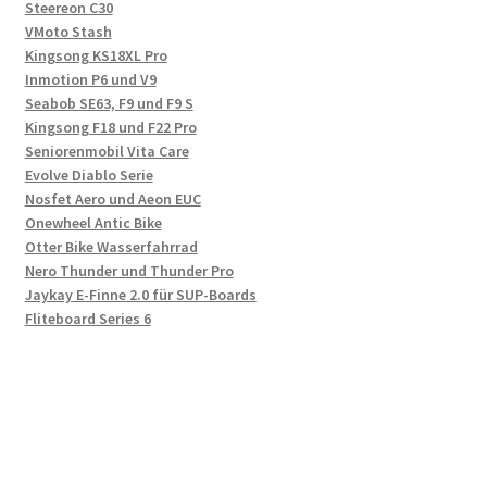
Steereon C30
VMoto Stash
Kingsong KS18XL Pro
Inmotion P6 und V9
Seabob SE63, F9 und F9 S
Kingsong F18 und F22 Pro
Seniorenmobil Vita Care
Evolve Diablo Serie
Nosfet Aero und Aeon EUC
Onewheel Antic Bike
Otter Bike Wasserfahrrad
Nero Thunder und Thunder Pro
Jaykay E-Finne 2.0 für SUP-Boards
Fliteboard Series 6