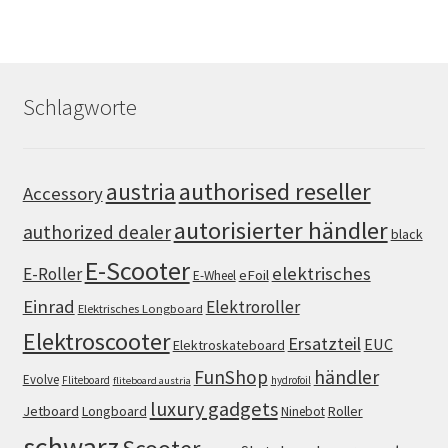
Schlagworte
authorised reseller
austria
Accessory
autorisierter händler
authorized dealer
black
E-Scooter
elektrisches
E-Roller
eFoil
E-Wheel
Einrad
Elektroroller
Elektrisches Longboard
Elektroscooter
Ersatzteil
EUC
Elektroskateboard
FunShop
händler
Evolve
Fliteboard
hydrofoil
fliteboard austria
luxury gadgets
Jetboard
Longboard
Roller
Ninebot
schwarz