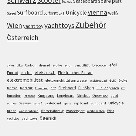
Scooter
spare part
Skateboard
Segway
vienna
Surfboard
Unicycle
weiß
Surfbrett
SXT
Street
Zubehör
Wien
yachttoys
yacht toy
Österreich
efoil
e-bike
E-Scooter
Carbon
dreirad
e-foil
akku
bike
e-mobilität
elektrisch
Einrad
Elektrisches Einrad
electric
elektromobilität
euc
elektromobilität am wasser
Evolve
elektroquad
FunShop
fliteboard
fahrrad
fahrzeug
flite
FunShop Wien
Firewheel
GT
Kingsong
Onewheel
Ninebot
Inmotion
Longboard
quad
jetboard
Unicycle
Segway
Surfboard
Skateboard
sup board
schnee
serie 2
spass
wassersport
urban
Wasserfahrzeug
Wien
wasserfahrrad
weihnachten
Österreich
yachttoys
yachttoy