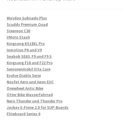
Waydoo Subnado Plus
Scuddy Premium Quad
Steereon C30
VMoto Stash
Kingsong KS18XL Pro
Inmotion P6 und V9
Seabob SE63, F9 und F9 S
Kingsong F18 und F22 Pro
Seniorenmobil Vita Care
Evolve Diablo Serie
Nosfet Aero und Aeon EUC
Onewheel Antic Bike
Otter Bike Wasserfahrrad
Nero Thunder und Thunder Pro
Jaykay E-Finne 2.0 für SUP-Boards
Fliteboard Series 6