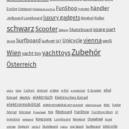
FunShop
händler
Evolve
Fliteboard
hydrofoil
fliteboard austria
luxury gadgets
Jetboard
Longboard
Roller
Ninebot
schwarz
Scooter
spare part
Skateboard
Segway
vienna
Surfboard
Unicycle
weiß
Surfbrett
SXT
Street
Zubehör
Wien
yachttoys
yacht toy
Österreich
efoil
e-bike
E-Scooter
Carbon
dreirad
e-foil
akku
bike
e-mobilität
elektrisch
Einrad
Elektrisches Einrad
electric
elektromobilität
euc
elektromobilität am wasser
Evolve
elektroquad
FunShop
fliteboard
fahrrad
fahrzeug
flite
FunShop Wien
Firewheel
GT
Kingsong
Onewheel
Ninebot
Inmotion
Longboard
quad
jetboard
Unicycle
Segway
Surfboard
Skateboard
sup board
schnee
serie 2
spass