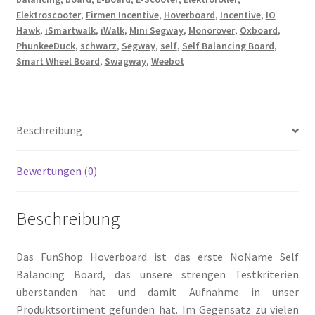
Elektroscooter
,
Firmen Incentive
,
Hoverboard
,
Incentive
,
IO
Hawk
,
iSmartwalk
,
iWalk
,
Mini Segway
,
Monorover
,
Oxboard
,
PhunkeeDuck
,
schwarz
,
Segway
,
self
,
Self Balancing Board
,
Smart Wheel Board
,
Swagway
,
Weebot
Beschreibung
Bewertungen (0)
Beschreibung
Das FunShop Hoverboard ist das erste NoName Self
Balancing Board, das unsere strengen Testkriterien
überstanden hat und damit Aufnahme in unser
Produktsortiment gefunden hat. Im Gegensatz zu vielen