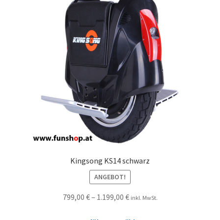
Kingsong KS14 schwarz
ANGEBOT!
799,00
€
–
1.199,00
€
inkl. MwSt.