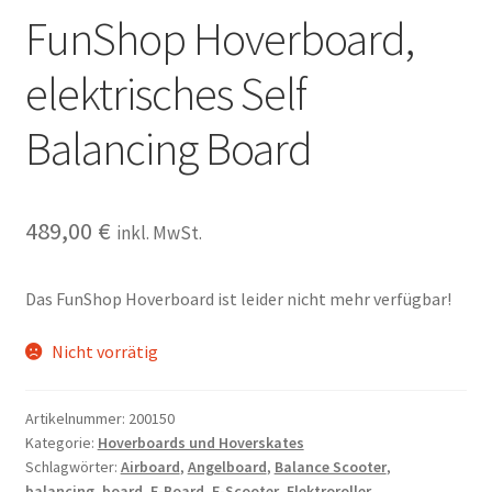
FunShop Hoverboard,
elektrisches Self
Balancing Board
489,00
€
inkl. MwSt.
Das FunShop Hoverboard ist leider nicht mehr verfügbar!
Nicht vorrätig
Artikelnummer:
200150
Kategorie:
Hoverboards und Hoverskates
Schlagwörter:
Airboard
,
Angelboard
,
Balance Scooter
,
balancing
,
board
,
E-Board
,
E-Scooter
,
Elektroroller
,