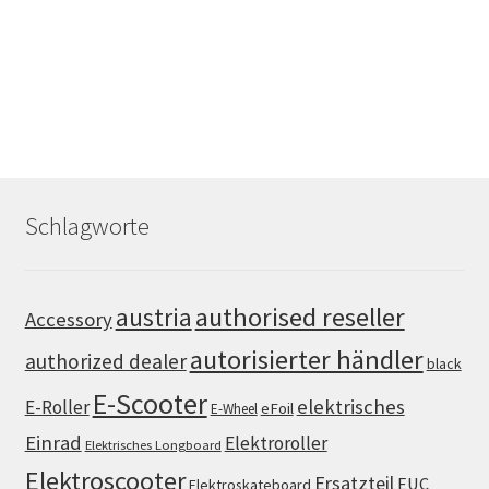
Schlagworte
authorised reseller
austria
Accessory
autorisierter händler
authorized dealer
black
E-Scooter
elektrisches
E-Roller
eFoil
E-Wheel
Einrad
Elektroroller
Elektrisches Longboard
Elektroscooter
Ersatzteil
EUC
Elektroskateboard