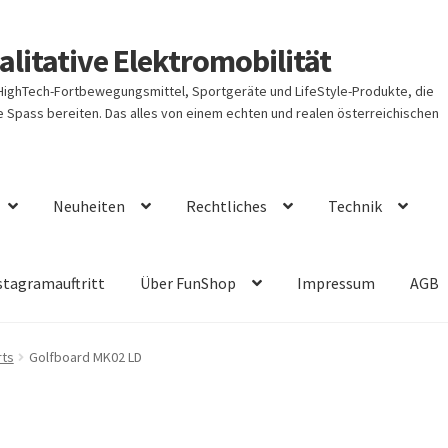
litative Elektromobilität
 HighTech-Fortbewegungsmittel, Sportgeräte und LifeStyle-Produkte, die
Spass bereiten. Das alles von einem echten und realen österreichischen
Neuheiten
Rechtliches
Technik
stagramauftritt
Über FunShop
Impressum
AGB
rts
Golfboard MK02 LD