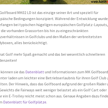
Golfboard MK02 LD ist das einzige seiner Art und speziell für
päische Bedingungen konzipiert. Während der Entwicklung wurde
fangen bei typischen hügeligen europäischen Golfplatz-Layouts,
 die vorhanden Grassorten bis hin zu eingeschränkten
zverhältnissen in Golfclubs und den Maßen der verbreitetsten
yboxen, alles berücksichtigt.
hat Golf mehr Spaß gemacht und das bei wesentlich schnelleren
denzeiten!
 können sie das
Datenblatt
und Informationen zum MK Golfboard
nter laden um leichter eine Betriebserlaubnis für ihren Golf Club 
lten. Der Hinweis, dass das Golfboard aufgrund der großen Räder 
Gewichts die Fairways weit weniger belastet als ein Golf Cart oder
r ein E-Trolley reicht meist schon aus. Genaue Angaben dazu find
im
Datenblatt für Golfplätze
.