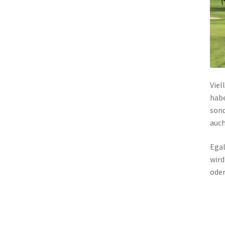
Viel
habe
sond
auch
Egal
wird
oder