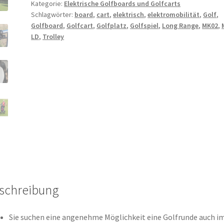
Kategorie:
Elektrische Golfboards und Golfcarts
Schlagwörter:
board
,
cart
,
elektrisch
,
elektromobilität
,
Golf
,
Golfboard
,
Golfcart
,
Golfplatz
,
Golfspiel
,
Long Range
,
MK02
,
LD
,
Trolley
schreibung
Sie suchen eine angenehme Möglichkeit eine Golfrunde auch i