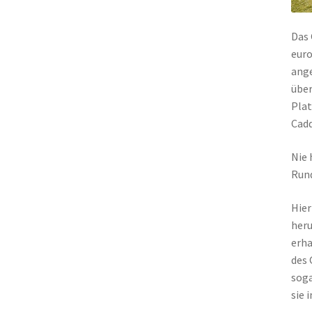
Das 
euro
ange
über
Plat
Cadd
Nie 
Run
Hier
heru
erha
des 
soga
sie 