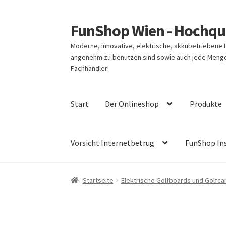
FunShop Wien - Hochqua
Zur
Zum
Navigation
Inhalt
Moderne, innovative, elektrische, akkubetriebene
springen
springen
angenehm zu benutzen sind sowie auch jede Menge 
Fachhändler!
Start
Der Onlineshop
Produkte
Vorsicht Internetbetrug
FunShop In
Startseite
Elektrische Golfboards und Golfca