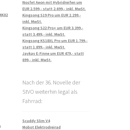
Nosfet Aeon mit Hybridreifen um
EUR 2.599,- statt 2.699,- inkl. MwSt.
MK02
Kingsong S19 Pro um EUR 2.299,-
inkl. MwSt.
Kingsong S22 Pro+ um EUR 3.399,-
statt 3.499,- inkl. MwSt.
Kingsong KS18XL Pro um EUR 1.799,-
statt 1.899,- inkl. MwSt.
Jaykay E-Finne um EUR 479,- statt
699,- inkl. MwSt.
Nach der 36. Novelle der
StVO weiterhin legal als
Fahrrad:
Scuddy Slim V4
m
Mobot Elektrodreirad