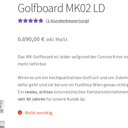
Golfboard MK02 LD
(
1
Kundenbewertung)
Bewertet mit
1
5.00
von 5,
6.690,00
€
inkl. MwSt.
basierend auf
Kundenbewe
rtung
Das MK Golfboard ist leider aufgrund der Corona Krise ni
mehr lieferbar.
Wenn es um ein hochqualitatives Golfcart und um Zubeh
dafür geht sind sie bei uns im FunShop Wien genau richti
Ein
reales, echtes
österreichisches Familiennternehmen
seit 40 Jahren
für unsere Kunde da.
Nicht vorrätig