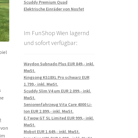
Scuddy Premium Quad
Elektrische Einräder von Nosfet
Im FunShop Wien lagernd
und sofort verfügbar:
piel
Waydoo Subnado Plus EUR 849,- inkl.
MwSt.
Kingsong KS18XL Pro schwarz EUR
1.799,- inkl. MwSt.
s
Scuddy Slim V4 um EUR 2.099,- inkl.
ne
MwSt.
Seniorenfahrzeug Vita Care 4000 Li-
Ion EUR 2.899,- inkl. MwSt.
E-Twow GT SL Limited EUR 999,- inkl.
2
MwSt.
 von
Mobot EUR 1.649,- inkl. MwSt.
 im