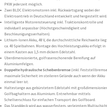
PKW jederzeit möglich.
Zwei BLDC Elektromotoren inkl. Rückwärtsgang wobei der
Elektroantrieb in Deutschland entwickelt und hergestellt wird.
Intelligente Motorensteuerung inkl. Traktionskontrolle und
individuell anpassbar (Höchstgeschwindigkeit und
Beschleunigungsverhalten).
Lithium-Ionen Akku, 48 V, die durchschnittliche Reichweite lieg
ca. 40 Spielbahnen. Montage des Hochleistungsakku erfolgt in
einem Kasten aus 1,5 mm dickem Edelstahl.
Überdimensionierte, golfrasenschonende Bereifung auf
Aluminiumfelgen.
Doppelte hydraulische Scheibenbremse
(inkl. Feststellbremse
maximale Sicherheit im steileren Gelände auch wenn der Akku
einmal leer ist.
Haltestange aus gebürstetem Edelstahl mit großdimensionie
Golfbaghaltern aus Aluminium. Entnehmbar mittels
Schellverschluss für einfachen Transport des Golfboard.
Das Standdeck wird aus wasserfestem, verleimtem Multischich