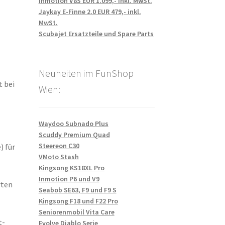
Inmotion V8S EUR 1.099,- inkl. MwSt.
Jaykay E-Finne 2.0 EUR 479,- inkl.
MwSt.
Scubajet Ersatzteile und Spare Parts
Neuheiten im FunShop
t bei
Wien:
Waydoo Subnado Plus
Scuddy Premium Quad
Steereon C30
) für
VMoto Stash
Kingsong KS18XL Pro
Inmotion P6 und V9
rten
Seabob SE63, F9 und F9 S
Kingsong F18 und F22 Pro
Seniorenmobil Vita Care
t-
Evolve Diablo Serie