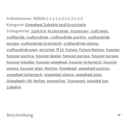
6
CAB
EB1
Artikelnummer:
900505-1-1-1-1-1-2-1-1-2-1-2-2
Kategorie:
Onewheel Zubehör und Ersatzteile
Treaded
Schlagwörter:
11x6.0-6
,
Accessories
,
Accessory
,
craft wien
,
Tire
craft&ride
,
craftandride
,
craftandride austria
,
craftandride
für
europe
,
craftandride österreich
,
craftandride vienna
,
Onewheel
craftandride wien
,
erstzteil
,
ff t2
,
Future
,
Future Motion
,
hoosier
,
Menge
hoosier austria
,
hoosier dealer
,
hoosier europa
,
hoosier europe
,
hoosier händler
,
hoosier onewheel
,
hoosier österreich
,
hoosier
vienna
,
hoosier wien
,
Motion
,
Onewheel
,
onewheel austria
,
onewheel österreich
,
onewheel vienna
,
onewheel wien
,
Onewheel+ XR
,
Reifen
,
rennreifen
,
Transport
,
treaded tire
,
Zubehör
Beschreibung