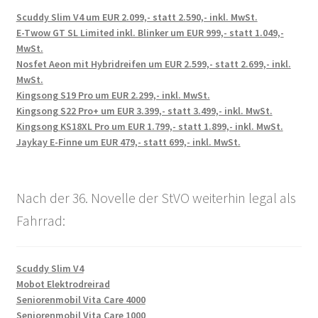
Scuddy Slim V4 um EUR 2.099,- statt 2.590,- inkl. MwSt.
E-Twow GT SL Limited inkl. Blinker um EUR 999,- statt 1.049,-
MwSt.
Nosfet Aeon mit Hybridreifen um EUR 2.599,- statt 2.699,- inkl.
MwSt.
Kingsong S19 Pro um EUR 2.299,- inkl. MwSt.
Kingsong S22 Pro+ um EUR 3.399,- statt 3.499,- inkl. MwSt.
Kingsong KS18XL Pro um EUR 1.799,- statt 1.899,- inkl. MwSt.
Jaykay E-Finne um EUR 479,- statt 699,- inkl. MwSt.
Nach der 36. Novelle der StVO weiterhin legal als
Fahrrad:
Scuddy Slim V4
Mobot Elektrodreirad
Seniorenmobil Vita Care 4000
Seniorenmobil Vita Care 1000