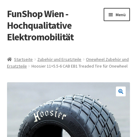
FunShop Wien -
Zur
Zum
Menü
Navigation
Inhalt
Hochqualitative
springen
springen
Elektromobilität
Unterm
Zum Onlineshop
öffnen
Startseite
Zubehör und Ersatzteile
Onewheel Zubehör und
Unterm
Ersatzteile
Hoosier 11×5.5-6 CAB EB1 Treaded Tire für Onewheel
Informationen zur Rechtslage in Österreich
öffnen
Unterm
Vorsicht Internetbetrug
öffnen
Unterm
Über FunShop
öffnen
Impressum
Zum Onlineshop in der Web Version