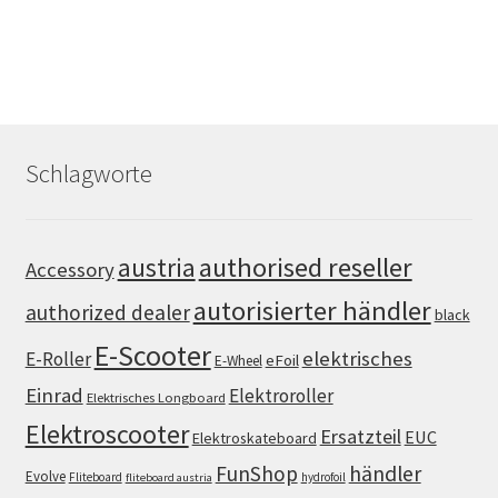
Schlagworte
authorised reseller
austria
Accessory
autorisierter händler
authorized dealer
black
E-Scooter
elektrisches
E-Roller
eFoil
E-Wheel
Einrad
Elektroroller
Elektrisches Longboard
Elektroscooter
Ersatzteil
EUC
Elektroskateboard
FunShop
händler
Evolve
Fliteboard
hydrofoil
fliteboard austria