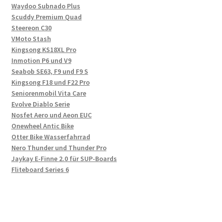
Waydoo Subnado Plus
Scuddy Premium Quad
Steereon C30
VMoto Stash
Kingsong KS18XL Pro
Inmotion P6 und V9
Seabob SE63, F9 und F9 S
Kingsong F18 und F22 Pro
Seniorenmobil Vita Care
Evolve Diablo Serie
Nosfet Aero und Aeon EUC
Onewheel Antic Bike
Otter Bike Wasserfahrrad
Nero Thunder und Thunder Pro
Jaykay E-Finne 2.0 für SUP-Boards
Fliteboard Series 6