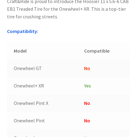
Craft&Ride is proud to introduce the Hoosier 11 x 5.6-6 CAB
EB1 Treaded Tire for the Onewheel+ XR. This is a top-tier
tire for crushing streets.
Compatibility:
Model
Compatible
Onewheel GT
No
Onewheel+ XR
Yes
Onewheel Pint X
No
Onewheel Pint
No