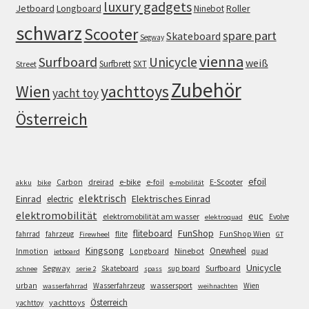
luxury gadgets
Jetboard
Longboard
Roller
Ninebot
schwarz
Scooter
spare part
Skateboard
Segway
vienna
Surfboard
Unicycle
weiß
Surfbrett
SXT
Street
Zubehör
Wien
yachttoys
yacht toy
Österreich
efoil
e-bike
E-Scooter
Carbon
dreirad
e-foil
akku
bike
e-mobilität
elektrisch
Einrad
Elektrisches Einrad
electric
elektromobilität
euc
elektromobilität am wasser
Evolve
elektroquad
FunShop
fliteboard
fahrrad
fahrzeug
flite
FunShop Wien
Firewheel
GT
Kingsong
Onewheel
Ninebot
Inmotion
Longboard
quad
jetboard
Unicycle
Segway
Surfboard
Skateboard
sup board
schnee
serie 2
spass
wassersport
urban
Wasserfahrzeug
Wien
wasserfahrrad
weihnachten
Österreich
yachttoys
yachttoy