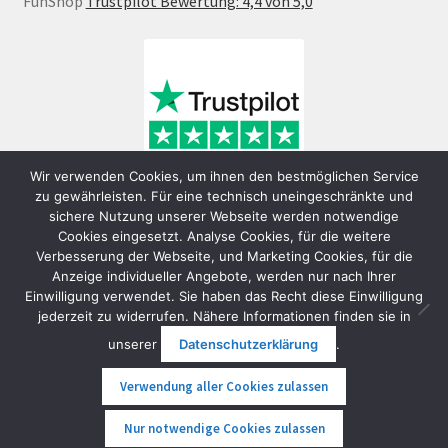
FunShop
Trustpilot Bewertung: 4,4 von 5,0
Wir verwenden Cookies, um ihnen den bestmöglichen Service
zu gewährleisten. Für eine technisch uneingeschränkte und
sichere Nutzung unserer Webseite werden notwendige
Cookies eingesetzt. Analyse Cookies, für die weitere
Verbesserung der Webseite, und Marketing Cookies, für die
Anzeige individueller Angebote, werden nur nach Ihrer
Einwilligung verwendet. Sie haben das Recht diese Einwilligung
jederzeit zu widerrufen. Nähere Informationen finden sie in
© FunShop Wien - Hochqualitative Elektromobilität 2026
unserer
Datenschutzerklärung
.
Datenschutzerklärung
Erstellt mit WooCommerce
.
Verwendung aller Cookies zulassen
0
Nur notwendige Cookies zulassen
Suche
Suche