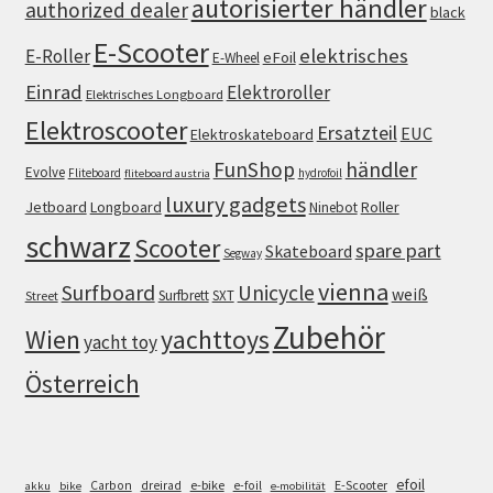
autorisierter händler
authorized dealer
black
E-Scooter
elektrisches
E-Roller
eFoil
E-Wheel
Einrad
Elektroroller
Elektrisches Longboard
Elektroscooter
Ersatzteil
EUC
Elektroskateboard
FunShop
händler
Evolve
Fliteboard
hydrofoil
fliteboard austria
luxury gadgets
Jetboard
Longboard
Roller
Ninebot
schwarz
Scooter
spare part
Skateboard
Segway
vienna
Surfboard
Unicycle
weiß
Surfbrett
SXT
Street
Zubehör
Wien
yachttoys
yacht toy
Österreich
efoil
e-bike
E-Scooter
Carbon
dreirad
e-foil
akku
bike
e-mobilität