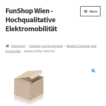
FunShop Wien -
Zur
Zum
Menü
Navigation
Inhalt
Hochqualitative
springen
springen
Elektromobilität
Unterm
Zum Onlineshop
öffnen
Startseite
Zubehör und Ersatzteile
Ninebot Zubehör und
Unterm
Ersatzteile
Ninebot Elite StVO-Kit
Informationen zur Rechtslage in Österreich
öffnen
Unterm
Vorsicht Internetbetrug
öffnen
Unterm
Über FunShop
öffnen
Impressum
Zum Onlineshop in der Web Version