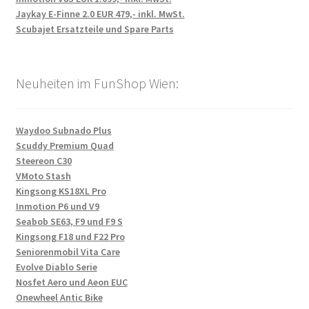
Jaykay E-Finne 2.0 EUR 479,- inkl. MwSt.
Scubajet Ersatzteile und Spare Parts
Neuheiten im FunShop Wien:
Waydoo Subnado Plus
Scuddy Premium Quad
Steereon C30
VMoto Stash
Kingsong KS18XL Pro
Inmotion P6 und V9
Seabob SE63, F9 und F9 S
Kingsong F18 und F22 Pro
Seniorenmobil Vita Care
Evolve Diablo Serie
Nosfet Aero und Aeon EUC
Onewheel Antic Bike