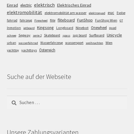
elektrisch
Einrad
Elektrisches Einrad
electric
elektromobilität
euc
elektromobilität am wasser
Evolve
elektroquad
FunShop
fliteboard
fahrrad
fahrzeug
flite
FunShop Wien
Firewheel
GT
Kingsong
Onewheel
Ninebot
Inmotion
Longboard
quad
jetboard
Unicycle
Segway
Surfboard
Skateboard
sup board
schnee
serie 2
spass
wassersport
urban
Wasserfahrzeug
Wien
wasserfahrrad
weihnachten
Österreich
yachttoys
yachttoy
Suche auf der Webseite
Suchen
nach:
Unsere Zahlungsvarianten