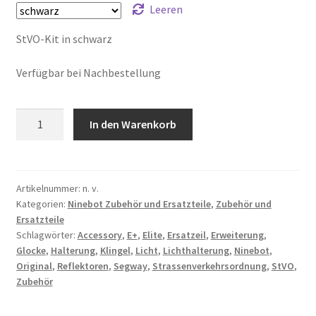
Leeren
StVO-Kit in schwarz
Verfügbar bei Nachbestellung
Ninebot
In den Warenkorb
Elite
StVO-
Kit
Menge
Artikelnummer:
n. v.
Kategorien:
Ninebot Zubehör und Ersatzteile
,
Zubehör und
Ersatzteile
Schlagwörter:
Accessory
,
E+
,
Elite
,
Ersatzeil
,
Erweiterung
,
Glocke
,
Halterung
,
Klingel
,
Licht
,
Lichthalterung
,
Ninebot
,
Original
,
Reflektoren
,
Segway
,
Strassenverkehrsordnung
,
StVO
,
Zubehör