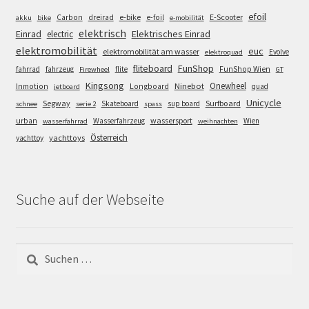
efoil
e-bike
E-Scooter
Carbon
dreirad
e-foil
akku
bike
e-mobilität
elektrisch
Einrad
Elektrisches Einrad
electric
elektromobilität
euc
elektromobilität am wasser
Evolve
elektroquad
FunShop
fliteboard
fahrrad
fahrzeug
flite
FunShop Wien
Firewheel
GT
Kingsong
Onewheel
Ninebot
Inmotion
Longboard
quad
jetboard
Unicycle
Segway
Surfboard
Skateboard
sup board
schnee
serie 2
spass
wassersport
urban
Wasserfahrzeug
Wien
wasserfahrrad
weihnachten
Österreich
yachttoys
yachttoy
Suche auf der Webseite
Suchen
nach: