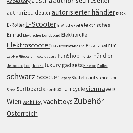
authorised reseller
austria
Accessory
autorisierter händler
authorized dealer
black
E-Scooter
elektrisches
E-Roller
eFoil
E-Wheel
Einrad
Elektroroller
Elektrisches Longboard
Elektroscooter
Ersatzteil
EUC
Elektroskateboard
FunShop
händler
Evolve
Fliteboard
hydrofoil
fliteboard austria
luxury gadgets
Jetboard
Longboard
Roller
Ninebot
schwarz
Scooter
spare part
Skateboard
Segway
vienna
Surfboard
Unicycle
weiß
Surfbrett
SXT
Street
Zubehör
Wien
yachttoys
yacht toy
Österreich