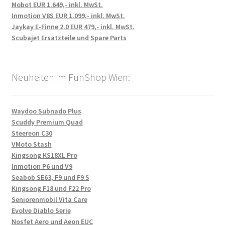
Mobot EUR 1.649,- inkl. MwSt.
Inmotion V8S EUR 1.099,- inkl. MwSt.
Jaykay E-Finne 2.0 EUR 479,- inkl. MwSt.
Scubajet Ersatzteile und Spare Parts
Neuheiten im FunShop Wien:
Waydoo Subnado Plus
Scuddy Premium Quad
Steereon C30
VMoto Stash
Kingsong KS18XL Pro
Inmotion P6 und V9
Seabob SE63, F9 und F9 S
Kingsong F18 und F22 Pro
Seniorenmobil Vita Care
Evolve Diablo Serie
Nosfet Aero und Aeon EUC