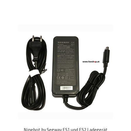
Ninebot by Segway ES1 und ES2 Ladegerät