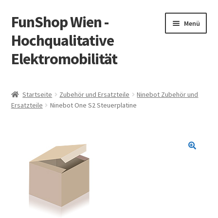
FunShop Wien -
Zur
Zum
Menü
Navigation
Inhalt
Hochqualitative
springen
springen
Elektromobilität
Unterm
Zum Onlineshop
öffnen
Startseite
Zubehör und Ersatzteile
Ninebot Zubehör und
Unterm
Ersatzteile
Ninebot One S2 Steuerplatine
Informationen zur Rechtslage in Österreich
öffnen
Unterm
Vorsicht Internetbetrug
öffnen
Unterm
Über FunShop
öffnen
Impressum
Zum Onlineshop in der Web Version