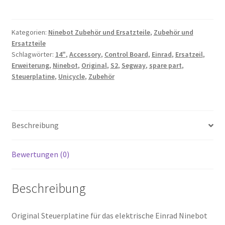
S2
Steuerplatine
Menge
Kategorien:
Ninebot Zubehör und Ersatzteile
,
Zubehör und
Ersatzteile
Schlagwörter:
14"
,
Accessory
,
Control Board
,
Einrad
,
Ersatzeil
,
Erweiterung
,
Ninebot
,
Original
,
S2
,
Segway
,
spare part
,
Steuerplatine
,
Unicycle
,
Zubehör
Beschreibung
Bewertungen (0)
Beschreibung
Original Steuerplatine für das elektrische Einrad Ninebot