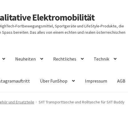
litative Elektromobilität
 HighTech-Fortbewegungsmittel, Sportgeräte und LifeStyle-Produkte, die
Spass bereiten. Das alles von einem echten und realen österreichischen
Neuheiten
Rechtliches
Technik
stagramauftritt
Über FunShop
Impressum
AGB
ehör und Ersatzteile
SXT Transporttasche und Rolltasche für SXT Buddy