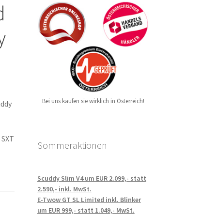
d
y
Bei uns kaufen sie wirklich in Österreich!
uddy
r SXT
Sommeraktionen
Scuddy Slim V4 um EUR 2.099,- statt
2.590,- inkl. MwSt.
E-Twow GT SL Limited inkl. Blinker
um EUR 999,- statt 1.049,- MwSt.