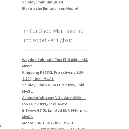
Scuddy Premium Quad
Elektrische Einräder von Nosfet
Im FunShop Wien lagernd
und sofort verfügbar:
Waydoo Subnado Plus EUR 849,- inkl.
MwSt.
Kingsong KS18XL Pro schwarz EUR
1.799,- inkl. MwSt.
Scuddy Slim V4 um EUR 2.099,- inkl.
MwSt.
Seniorenfahrzeug Vita Care 4000 Li-
Ion EUR 2.899,- inkl. MwSt.
E-Twow GT SL Limited EUR 999,- inkl.
MwSt.
Mobot EUR 1.649,- inkl. MwSt.
o