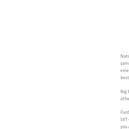
Natü
sämt
eine
best
Big 
othe
FunS
SXT-
you 