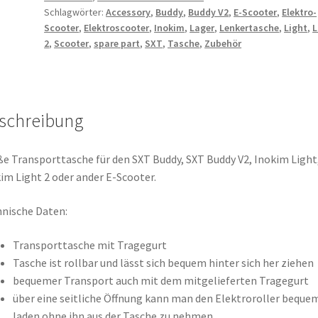
Schlagwörter:
Accessory
,
Buddy
,
Buddy V2
,
E-Scooter
,
Elektro-
Scooter
,
Elektroscooter
,
Inokim
,
Lager
,
Lenkertasche
,
Light
,
L
2
,
Scooter
,
spare part
,
SXT
,
Tasche
,
Zubehör
schreibung
e Transporttasche für den SXT Buddy, SXT Buddy V2, Inokim Light
im Light 2 oder ander E-Scooter.
nische Daten:
Transporttasche mit Tragegurt
Tasche ist rollbar und lässt sich bequem hinter sich her ziehen
bequemer Transport auch mit dem mitgelieferten Tragegurt
über eine seitliche Öffnung kann man den Elektroroller beque
laden ohne ihn aus der Tasche zu nehmen