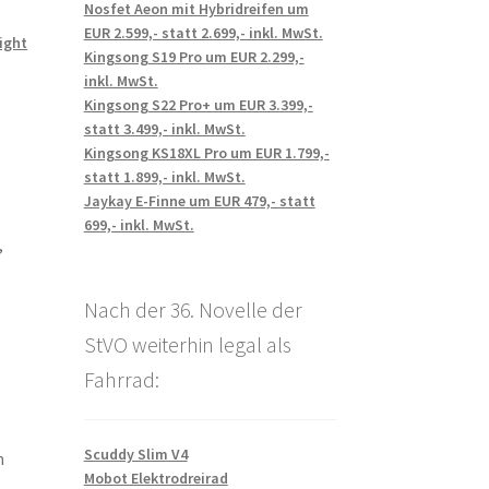
Nosfet Aeon mit Hybridreifen um
EUR 2.599,- statt 2.699,- inkl. MwSt.
ight
Kingsong S19 Pro um EUR 2.299,-
inkl. MwSt.
Kingsong S22 Pro+ um EUR 3.399,-
statt 3.499,- inkl. MwSt.
Kingsong KS18XL Pro um EUR 1.799,-
statt 1.899,- inkl. MwSt.
Jaykay E-Finne um EUR 479,- statt
699,- inkl. MwSt.
,
Nach der 36. Novelle der
StVO weiterhin legal als
Fahrrad:
Scuddy Slim V4
m
Mobot Elektrodreirad