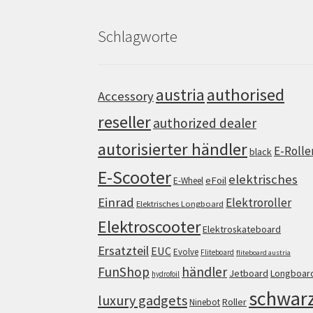
Schlagworte
authorised
austria
Accessory
reseller
authorized dealer
autorisierter händler
E-Rolle
black
E-Scooter
elektrisches
eFoil
E-Wheel
Einrad
Elektroroller
Elektrisches Longboard
Elektroscooter
Elektroskateboard
Ersatzteil
EUC
Evolve
Fliteboard
fliteboard austria
FunShop
händler
Jetboard
Longboar
hydrofoil
schwar
luxury gadgets
Roller
Ninebot