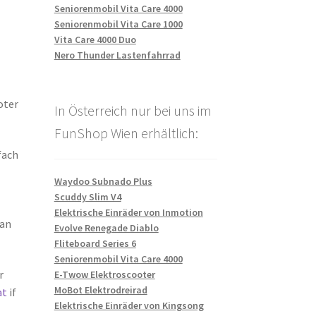
Seniorenmobil Vita Care 4000
Seniorenmobil Vita Care 1000
Vita Care 4000 Duo
Nero Thunder Lastenfahrrad
oter
In Österreich nur bei uns im
FunShop Wien erhältlich:
fach
Waydoo Subnado Plus
Scuddy Slim V4
Elektrische Einräder von Inmotion
 an
Evolve Renegade Diablo
Fliteboard Series 6
Seniorenmobil Vita Care 4000
r
E-Twow Elektroscooter
MoBot Elektrodreirad
at
if
Elektrische Einräder von Kingsong