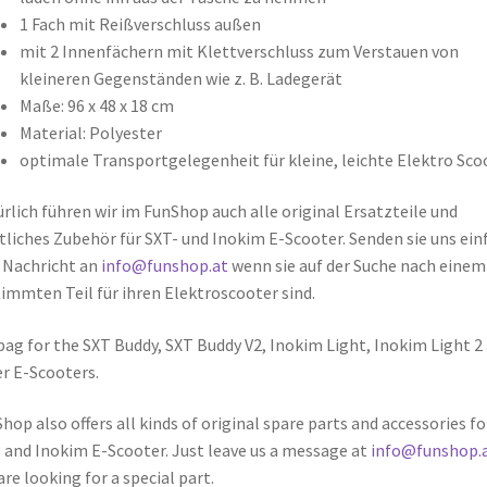
1 Fach mit Reißverschluss außen
mit 2 Innenfächern mit Klettverschluss zum Verstauen von
kleineren Gegenständen wie z. B. Ladegerät
Maße: 96 x 48 x 18 cm
Material: Polyester
optimale Transportgelegenheit für kleine, leichte Elektro Sco
rlich führen wir im FunShop auch alle original Ersatzteile und
liches Zubehör für SXT- und Inokim E-Scooter. Senden sie uns ein
 Nachricht an
info@funshop.at
wenn sie auf der Suche nach einem
immten Teil für ihren Elektroscooter sind.
bag for the SXT Buddy, SXT Buddy V2, Inokim Light, Inokim Light 2
r E-Scooters.
hop also offers all kinds of original spare parts and accessories fo
 and Inokim E-Scooter. Just leave us a message at
info@funshop.
are looking for a special part.