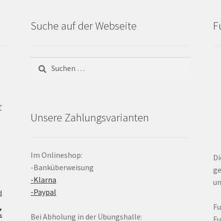
Suche auf der Webseite
F
Suchen
nach:
r
Unsere Zahlungsvarianten
Im Onlineshop:
Di
-Banküberweisung
ge
-Klarna
un
-Paypal
d
z
F
Bei Abholung in der Übungshalle:
F