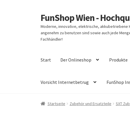
FunShop Wien - Hochqua
Zur
Zum
Navigation
Inhalt
Moderne, innovative, elektrische, akkubetriebene
springen
springen
angenehm zu benutzen sind sowie auch jede Menge 
Fachhändler!
Start
Der Onlineshop
Produkte
Vorsicht Internetbetrug
FunShop In
Startseite
Zubehör und Ersatzteile
SXT Zub