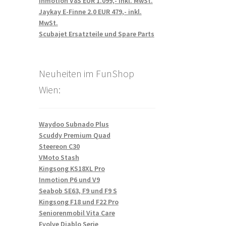
Inmotion V8S EUR 1.099,- inkl. MwSt.
Jaykay E-Finne 2.0 EUR 479,- inkl.
MwSt.
Scubajet Ersatzteile und Spare Parts
Neuheiten im FunShop
Wien:
Waydoo Subnado Plus
Scuddy Premium Quad
Steereon C30
VMoto Stash
Kingsong KS18XL Pro
Inmotion P6 und V9
Seabob SE63, F9 und F9 S
Kingsong F18 und F22 Pro
Seniorenmobil Vita Care
Evolve Diablo Serie