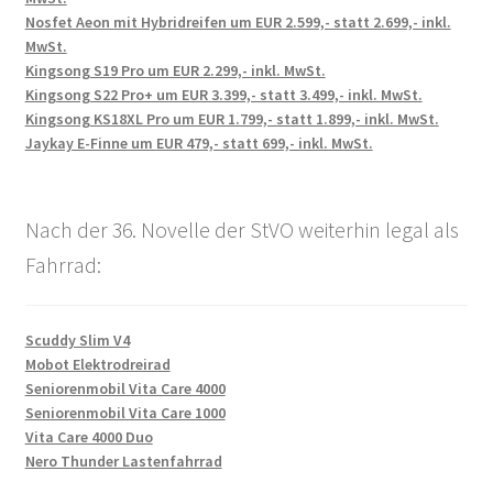
Nosfet Aeon mit Hybridreifen um EUR 2.599,- statt 2.699,- inkl.
MwSt.
Kingsong S19 Pro um EUR 2.299,- inkl. MwSt.
Kingsong S22 Pro+ um EUR 3.399,- statt 3.499,- inkl. MwSt.
Kingsong KS18XL Pro um EUR 1.799,- statt 1.899,- inkl. MwSt.
Jaykay E-Finne um EUR 479,- statt 699,- inkl. MwSt.
Nach der 36. Novelle der StVO weiterhin legal als
Fahrrad:
Scuddy Slim V4
Mobot Elektrodreirad
Seniorenmobil Vita Care 4000
Seniorenmobil Vita Care 1000
Vita Care 4000 Duo
Nero Thunder Lastenfahrrad