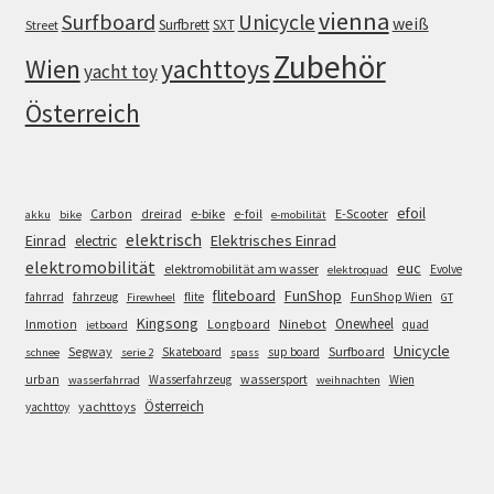
vienna
Surfboard
Unicycle
weiß
Surfbrett
SXT
Street
Zubehör
Wien
yachttoys
yacht toy
Österreich
efoil
e-bike
E-Scooter
Carbon
dreirad
e-foil
akku
bike
e-mobilität
elektrisch
Einrad
Elektrisches Einrad
electric
elektromobilität
euc
elektromobilität am wasser
Evolve
elektroquad
FunShop
fliteboard
fahrrad
fahrzeug
flite
FunShop Wien
Firewheel
GT
Kingsong
Onewheel
Ninebot
Inmotion
Longboard
quad
jetboard
Unicycle
Segway
Surfboard
Skateboard
sup board
schnee
serie 2
spass
wassersport
urban
Wasserfahrzeug
Wien
wasserfahrrad
weihnachten
Österreich
yachttoys
yachttoy