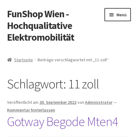
FunShop Wien -
Zur
Zum
Menü
Navigation
Inhalt
Hochqualitative
springen
springen
Elektromobilität
Unterm
Zum Onlineshop
öffnen
Startseite
Beiträge verschlagwortet mit „11 zoll“
Unterm
Informationen zur Rechtslage in Österreich
öffnen
Schlagwort:
11 zoll
Unterm
Vorsicht Internetbetrug
öffnen
Unterm
Über FunShop
Veröffentlicht am
30. September 2022
von
Administrator
—
öffnen
Kommentar hinterlassen
Impressum
Gotway Begode Mten4
Zum Onlineshop in der Web Version