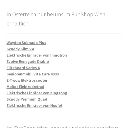
In Österreich nur bei uns im FunShop Wien
erhältlich:
Waydoo Subnado Plus
Scuddy Slim V4
Elektrische Einräder von Inmotion
Evolve Renegade Diablo
Fliteboard Series 6
Seniorenmobil Vita Care 4000
E-Twow Elektroscooter
MoBot Elektrodreirad
Elektrische Einräder von Kingsong
Scuddy Premium Quad
Elektrische Einräder von Nosfet
Im FunShop Wien lagernd und sofort verfügbar: