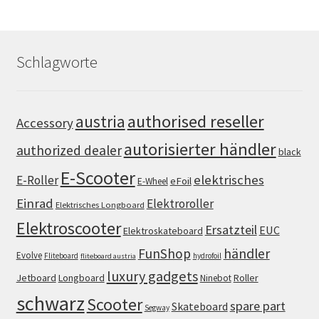
Schlagworte
authorised reseller
austria
Accessory
autorisierter händler
authorized dealer
black
E-Scooter
elektrisches
E-Roller
eFoil
E-Wheel
Einrad
Elektroroller
Elektrisches Longboard
Elektroscooter
Ersatzteil
EUC
Elektroskateboard
FunShop
händler
Evolve
Fliteboard
hydrofoil
fliteboard austria
luxury gadgets
Jetboard
Longboard
Roller
Ninebot
schwarz
Scooter
spare part
Skateboard
Segway