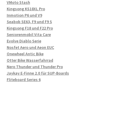
VMoto Stash
Kingsong KS18XL Pro
Inmotion P6 und V9
Seabob SE63, F9 und F9 S
Kingsong F18 und F22 Pro
Seniorenmobil Vita Care
Evolve Diablo Serie
Nosfet Aero und Aeon EUC
Onewheel Antic Bike
Otter Bike Wasserfahrrad
Nero Thunder und Thunder Pro
Jaykay E-Finne 2.0 für SUP-Boards
Fliteboard Series 6