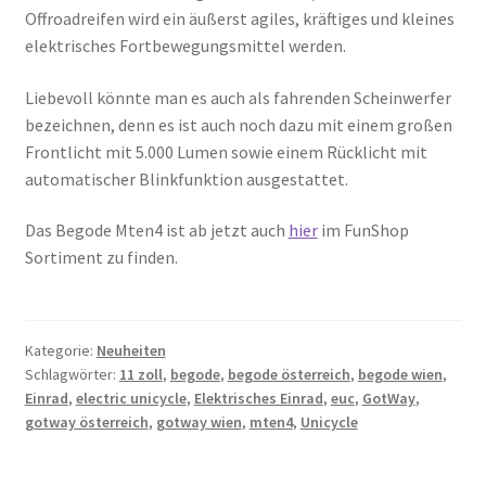
Offroadreifen wird ein äußerst agiles, kräftiges und kleines
elektrisches Fortbewegungsmittel werden.
Liebevoll könnte man es auch als fahrenden Scheinwerfer
bezeichnen, denn es ist auch noch dazu mit einem großen
Frontlicht mit 5.000 Lumen sowie einem Rücklicht mit
automatischer Blinkfunktion ausgestattet.
Das Begode Mten4 ist ab jetzt auch
hier
im FunShop
Sortiment zu finden.
Kategorie:
Neuheiten
Schlagwörter:
11 zoll
,
begode
,
begode österreich
,
begode wien
,
Einrad
,
electric unicycle
,
Elektrisches Einrad
,
euc
,
GotWay
,
gotway österreich
,
gotway wien
,
mten4
,
Unicycle