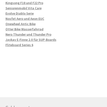
Kingsong F18 und F22 Pro
Seniorenmobil Vita Care
Evolve Diablo Serie
Nosfet Aero und Aeon EUC
Onewheel Antic Bike
Otter Bike Wasserfahrrad
Nero Thunder und Thunder Pro
Jaykay E-Finne 2.0 für SUP-Boards
Fliteboard Series 6