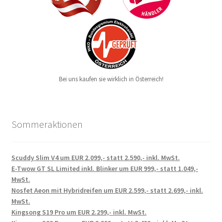
Bei uns kaufen sie wirklich in Österreich!
Sommeraktionen
Scuddy Slim V4 um EUR 2.099,- statt 2.590,- inkl. MwSt.
E-Twow GT SL Limited inkl. Blinker um EUR 999,- statt 1.049,-
MwSt.
Nosfet Aeon mit Hybridreifen um EUR 2.599,- statt 2.699,- inkl.
MwSt.
Kingsong S19 Pro um EUR 2.299,- inkl. MwSt.