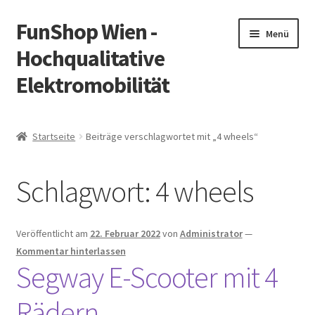
FunShop Wien -
Zur
Zum
Menü
Navigation
Inhalt
Hochqualitative
springen
springen
Elektromobilität
Unterm
Zum Onlineshop
öffnen
Startseite
Beiträge verschlagwortet mit „4 wheels“
Unterm
Informationen zur Rechtslage in Österreich
öffnen
Schlagwort:
4 wheels
Unterm
Vorsicht Internetbetrug
öffnen
Unterm
Über FunShop
Veröffentlicht am
22. Februar 2022
von
Administrator
—
öffnen
Kommentar hinterlassen
Impressum
Segway E-Scooter mit 4
Rädern
Zum Onlineshop in der Web Version