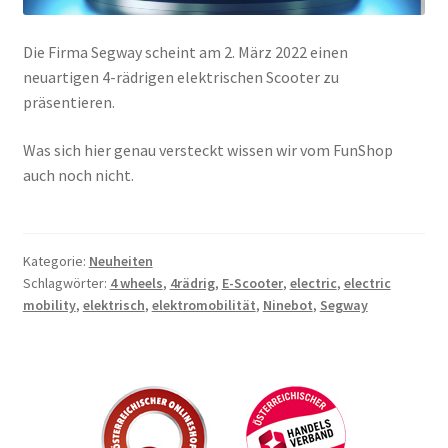
Die Firma Segway scheint am 2. März 2022 einen
neuartigen 4-rädrigen elektrischen Scooter zu
präsentieren.
Was sich hier genau versteckt wissen wir vom FunShop
auch noch nicht.
Kategorie:
Neuheiten
Schlagwörter:
4 wheels
,
4rädrig
,
E-Scooter
,
electric
,
electric
mobility
,
elektrisch
,
elektromobilität
,
Ninebot
,
Segway