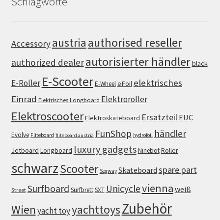
Schlagworte
authorised reseller
austria
Accessory
autorisierter händler
authorized dealer
black
E-Scooter
elektrisches
E-Roller
eFoil
E-Wheel
Einrad
Elektroroller
Elektrisches Longboard
Elektroscooter
Ersatzteil
EUC
Elektroskateboard
FunShop
händler
Evolve
Fliteboard
hydrofoil
fliteboard austria
luxury gadgets
Jetboard
Longboard
Roller
Ninebot
schwarz
Scooter
spare part
Skateboard
Segway
vienna
Surfboard
Unicycle
weiß
Surfbrett
SXT
Street
Zubehör
Wien
yachttoys
yacht toy