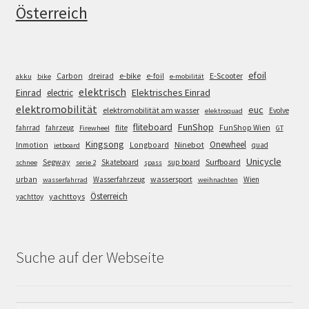
Österreich
efoil
e-bike
E-Scooter
Carbon
dreirad
e-foil
akku
bike
e-mobilität
elektrisch
Einrad
Elektrisches Einrad
electric
elektromobilität
euc
elektromobilität am wasser
Evolve
elektroquad
FunShop
fliteboard
fahrrad
fahrzeug
flite
FunShop Wien
Firewheel
GT
Kingsong
Onewheel
Ninebot
Inmotion
Longboard
quad
jetboard
Unicycle
Segway
Surfboard
Skateboard
sup board
schnee
serie 2
spass
wassersport
urban
Wasserfahrzeug
Wien
wasserfahrrad
weihnachten
Österreich
yachttoys
yachttoy
Suche auf der Webseite